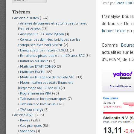
Posté par
Benoît RIVIE
Thèmes
L’analyse bours
Articles à suites
(164)
de bourse. De n
Analyse de données et automatisation avec
Excel et Access
(13)
fichier texte
ou p
Analyser un FEC avec Python
(3)
Collecter des données juridiques sur les
Comme
Bours
entreprises avec l'API SIRENE
(2)
Enregistreur de macros d'EXCEL
(3)
actualités sur l
Extraire les pistes audio d'un CD avec EAC
(3)
d’OPCVM, de tra
Initiation au Basic
(12)
Maîtriser ETAFI CONSO
(3)
Maîtriser EXCEL
(65)
Maîtriser le langage de requête SQL
(13)
Modernisation des états financiers
(Règlement ANC 2022-06)
(7)
Programmer en VBA
(46)
Tableaux de bord dynamiques
(7)
Tableaux de bord visuels
(4)
TVA sur marge
(7)
Articles A&SI
(295)
Brèves
(238)
Cas pratiques
(58)
Sondages
(3)