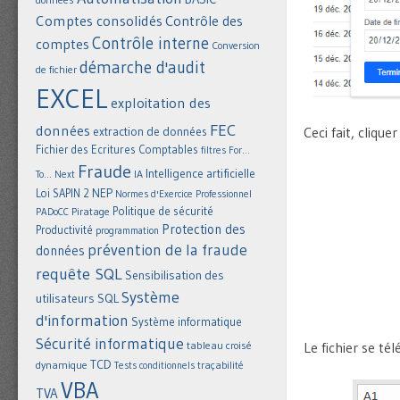
Comptes consolidés
Contrôle des
Contrôle interne
comptes
Conversion
démarche d'audit
de fichier
EXCEL
exploitation des
FEC
données
Ceci fait, clique
extraction de données
Fichier des Ecritures Comptables
filtres
For...
Fraude
Intelligence artificielle
IA
To... Next
NEP
Loi SAPIN 2
Normes d'Exercice Professionnel
Politique de sécurité
Piratage
PADoCC
Protection des
Productivité
programmation
prévention de la fraude
données
requête SQL
Sensibilisation des
Système
utilisateurs
SQL
d'information
Système informatique
Sécurité informatique
Le fichier se té
tableau croisé
TCD
dynamique
Tests conditionnels
traçabilité
VBA
TVA