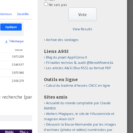
Ne sais pas
View Results
Archive des sondages
Liens A&SI
Blog du projet AppliConso II
Fil twitter technos & audit @BenoitRiviere14
Les articles A&SI (flux RSS) au format PDF
Outils en ligne
Calcul du barème d'heures CNCC en ligne
e recherche (par
Sites amis
Actualité du monde comptable par Claude
RAMEIX
Ateliers Magiques, le site de l'illusionniste et
magicien Alain GUY
Découvrir la Basse-Normandie par les images
d'archives (photos et vidéos) numérisées par