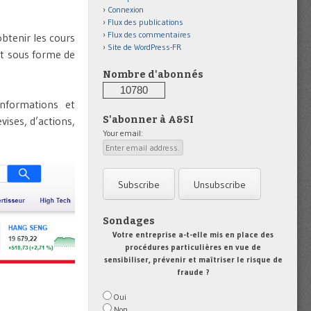
Connexion
Flux des publications
Flux des commentaires
btenir les cours
Site de WordPress-FR
it sous forme de
Nombre d'abonnés
10780
nformations et
vises, d’actions,
S'abonner à A&SI
Your email:
Sondages
Votre entreprise a-t-elle mis en place des
procédures particulières en vue de
sensibiliser, prévenir et maîtriser le risque de
fraude ?
Oui
Non