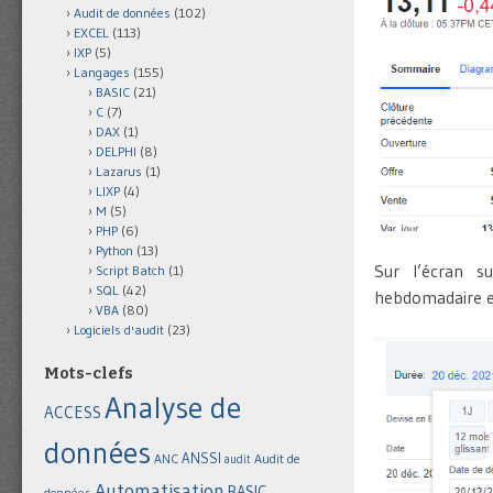
Audit de données
(102)
EXCEL
(113)
IXP
(5)
Langages
(155)
BASIC
(21)
C
(7)
DAX
(1)
DELPHI
(8)
Lazarus
(1)
LIXP
(4)
M
(5)
PHP
(6)
Python
(13)
Sur l’écran su
Script Batch
(1)
SQL
(42)
hebdomadaire et 
VBA
(80)
Logiciels d'audit
(23)
Mots-clefs
Analyse de
ACCESS
données
ANSSI
Audit de
ANC
audit
Automatisation
BASIC
données