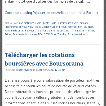
ardue. Plutôt que d’utiliser des formules de calcul, il …
Continue reading ‘Ajouter de nouvelles fonctions à Excel’ »
Archivé sous
Cas pratiques
,
Cycle Clients
,
Cycle Fournisseurs
,
Cycle Personnel
,
Programmer en VBA
,
VBA
|
Taggé
Copier / Coller
,
Erreur
,
Fonction
,
For... To... Next
,
Formule de calcul
,
Function… End Function
,
Grille tarifaire
,
If...Then...ElseIf...
,
Palier
,
Prime
,
Remise de fin d'année
,
RFA
,
STEP
,
Taux
,
Tranche
|
2 commentaires
Télécharger les cotations
boursières avec Boursorama
Posté par
Benoît RIVIERE
le
31 janvier 2021, 12:19 pm
L’analyse boursière ou la valorisation de portefeuilles-titres
nécessite d’obtenir les cours de bourse de valeurs cotées.
De nombreux sites internet proposent de télécharger les
cours. Boursorama diffuse gratuitement de nombreuses
informations et actualités sur les indices boursiers, les taux,