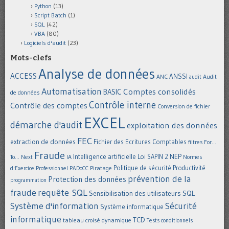
Python
(13)
Script Batch
(1)
SQL
(42)
VBA
(80)
Logiciels d'audit
(23)
Mots-clefs
Analyse de données
ACCESS
ANSSI
Audit
ANC
audit
Automatisation
Comptes consolidés
BASIC
de données
Contrôle interne
Contrôle des comptes
Conversion de fichier
EXCEL
démarche d'audit
exploitation des données
FEC
extraction de données
Fichier des Ecritures Comptables
filtres
For...
Fraude
Intelligence artificielle
NEP
IA
Loi SAPIN 2
To... Next
Normes
Politique de sécurité
Piratage
Productivité
d'Exercice Professionnel
PADoCC
prévention de la
Protection des données
programmation
requête SQL
fraude
Sensibilisation des utilisateurs
SQL
Système d'information
Sécurité
Système informatique
informatique
TCD
tableau croisé dynamique
Tests conditionnels