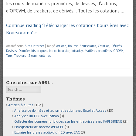
les cours de matières premières, de devises, d’actions,
d’OPCVM, de trackers, de dérivés… Toutes les cotations …
Continue reading ‘Télécharger les cotations boursières avec
Boursorama’ »
Archivé sous
Sites internet
|
Taggé
Actions
,
Bourse
,
Boursorama
,
Cotation
,
Dérivés
,
Devises
,
Données historiques
,
Indice boursier
,
Intraday
,
Matières premières
,
OPCVM
,
Taux
,
Trackers
|
2 commentaires
Chercher sur A&SI…
Search
Thèmes
Articles à suites
(164)
Analyse de données et automatisation avec Excel et Access
(13)
Analyser un FEC avec Python
(3)
Collecter des données juridiques sur les entreprises avec l'API SIRENE
(2)
Enregistreur de macros d'EXCEL
(3)
Extraire les pistes audio d'un CD avec EAC
(3)