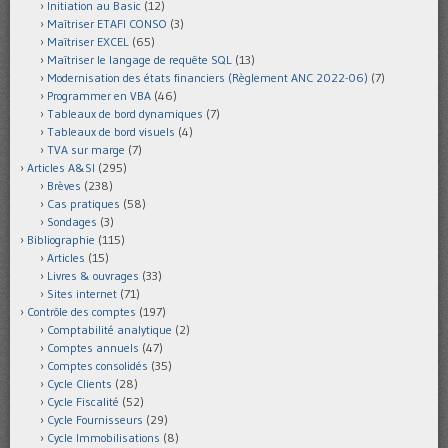
Initiation au Basic
(12)
Maîtriser ETAFI CONSO
(3)
Maîtriser EXCEL
(65)
Maîtriser le langage de requête SQL
(13)
Modernisation des états financiers (Règlement ANC 2022-06)
(7)
Programmer en VBA
(46)
Tableaux de bord dynamiques
(7)
Tableaux de bord visuels
(4)
TVA sur marge
(7)
Articles A&SI
(295)
Brèves
(238)
Cas pratiques
(58)
Sondages
(3)
Bibliographie
(115)
Articles
(15)
Livres & ouvrages
(33)
Sites internet
(71)
Contrôle des comptes
(197)
Comptabilité analytique
(2)
Comptes annuels
(47)
Comptes consolidés
(35)
Cycle Clients
(28)
Cycle Fiscalité
(52)
Cycle Fournisseurs
(29)
Cycle Immobilisations
(8)