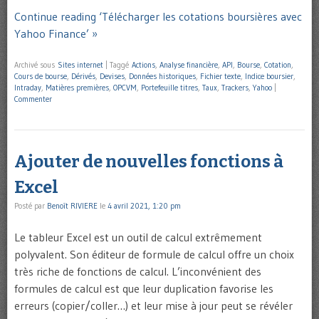
Continue reading ‘Télécharger les cotations boursières avec
Yahoo Finance’ »
Archivé sous
Sites internet
|
Taggé
Actions
,
Analyse financière
,
API
,
Bourse
,
Cotation
,
Cours de bourse
,
Dérivés
,
Devises
,
Données historiques
,
Fichier texte
,
Indice boursier
,
Intraday
,
Matières premières
,
OPCVM
,
Portefeuille titres
,
Taux
,
Trackers
,
Yahoo
|
Commenter
Ajouter de nouvelles fonctions à
Excel
Posté par
Benoît RIVIERE
le
4 avril 2021, 1:20 pm
Le tableur Excel est un outil de calcul extrêmement
polyvalent. Son éditeur de formule de calcul offre un choix
très riche de fonctions de calcul. L’inconvénient des
formules de calcul est que leur duplication favorise les
erreurs (copier/coller…) et leur mise à jour peut se révéler