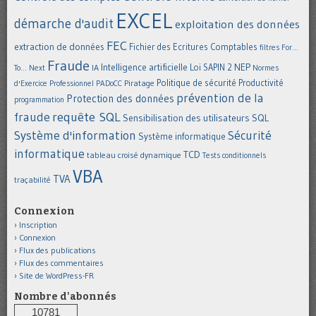
EXCEL
démarche d'audit
exploitation des données
FEC
extraction de données
Fichier des Ecritures Comptables
filtres
For...
Fraude
Intelligence artificielle
NEP
IA
Loi SAPIN 2
To... Next
Normes
Politique de sécurité
Piratage
Productivité
d'Exercice Professionnel
PADoCC
prévention de la
Protection des données
programmation
requête SQL
fraude
Sensibilisation des utilisateurs
SQL
Système d'information
Sécurité
Système informatique
informatique
TCD
tableau croisé dynamique
Tests conditionnels
VBA
TVA
traçabilité
Connexion
Inscription
Connexion
Flux des publications
Flux des commentaires
Site de WordPress-FR
Nombre d'abonnés
10781