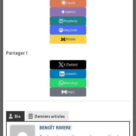
Claude
Gemini
Perplexity
DeepSeek
Mistral
Partager !
X (Twitter)
LinkedIn
WhatsApp
Email
Bio
Derniers articles
BENOÎT RIVIERE