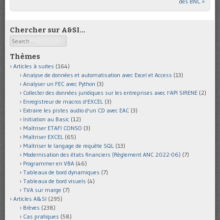
des BNC
»
Chercher sur A&SI…
Search
Thèmes
Articles à suites
(164)
Analyse de données et automatisation avec Excel et Access
(13)
Analyser un FEC avec Python
(3)
Collecter des données juridiques sur les entreprises avec l'API SIRENE
(2)
Enregistreur de macros d'EXCEL
(3)
Extraire les pistes audio d'un CD avec EAC
(3)
Initiation au Basic
(12)
Maîtriser ETAFI CONSO
(3)
Maîtriser EXCEL
(65)
Maîtriser le langage de requête SQL
(13)
Modernisation des états financiers (Règlement ANC 2022-06)
(7)
Programmer en VBA
(46)
Tableaux de bord dynamiques
(7)
Tableaux de bord visuels
(4)
TVA sur marge
(7)
Articles A&SI
(295)
Brèves
(238)
Cas pratiques
(58)