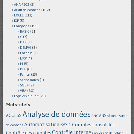
ANA-FEC2
(3)
Audit de données
(102)
EXCEL
(113)
IXP
(5)
Langages
(155)
BASIC
(21)
C
(7)
DAX
(1)
DELPHI
(8)
Lazarus
(1)
LIXP
(4)
M
(5)
PHP
(6)
Python
(13)
Script Batch
(1)
SQL
(42)
VBA
(80)
Logiciels d'audit
(23)
Mots-clefs
Analyse de données
ACCESS
ANSSI
Audit
ANC
audit
Automatisation
Comptes consolidés
BASIC
de données
Contrôle interne
Contrôle des comptes
Conversion de fichier