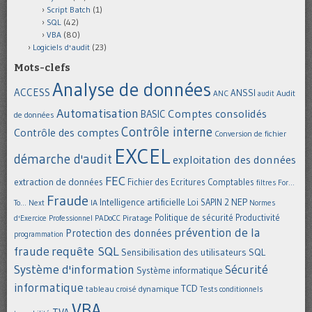
Script Batch
(1)
SQL
(42)
VBA
(80)
Logiciels d'audit
(23)
Mots-clefs
Analyse de données
ACCESS
ANSSI
Audit
ANC
audit
Automatisation
Comptes consolidés
BASIC
de données
Contrôle interne
Contrôle des comptes
Conversion de fichier
EXCEL
démarche d'audit
exploitation des données
FEC
extraction de données
Fichier des Ecritures Comptables
filtres
For...
Fraude
Intelligence artificielle
NEP
IA
Loi SAPIN 2
To... Next
Normes
Politique de sécurité
Piratage
Productivité
d'Exercice Professionnel
PADoCC
prévention de la
Protection des données
programmation
requête SQL
fraude
Sensibilisation des utilisateurs
SQL
Système d'information
Sécurité
Système informatique
informatique
TCD
tableau croisé dynamique
Tests conditionnels
VBA