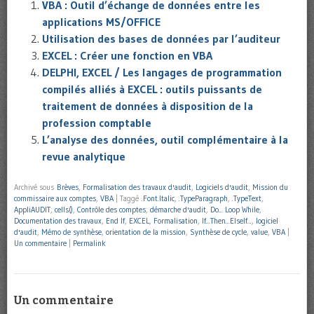
VBA : Outil d’échange de données entre les
applications MS/OFFICE
Utilisation des bases de données par l’auditeur
EXCEL : Créer une fonction en VBA
DELPHI, EXCEL / Les langages de programmation
compilés alliés à EXCEL : outils puissants de
traitement de données à disposition de la
profession comptable
L’analyse des données, outil complémentaire à la
revue analytique
Archivé sous
Brèves
,
Formalisation des travaux d'audit
,
Logiciels d'audit
,
Mission du
commissaire aux comptes
,
VBA
|
Taggé
.Font.Italic
,
.TypeParagraph
,
.TypeText
,
AppliAUDIT
,
cells()
,
Contrôle des comptes
,
démarche d'audit
,
Do... Loop While
,
Documentation des travaux
,
End If
,
EXCEL
,
Formalisation
,
If...Then...ElseIf...
,
logiciel
d'audit
,
Mémo de synthèse
,
orientation de la mission
,
Synthèse de cycle
,
value
,
VBA
|
Un commentaire
|
Permalink
Un commentaire