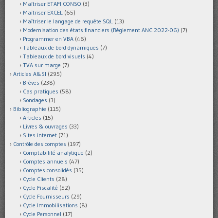
Maîtriser ETAFI CONSO
(3)
Maîtriser EXCEL
(65)
Maîtriser le langage de requête SQL
(13)
Modernisation des états financiers (Règlement ANC 2022-06)
(7)
Programmer en VBA
(46)
Tableaux de bord dynamiques
(7)
Tableaux de bord visuels
(4)
TVA sur marge
(7)
Articles A&SI
(295)
Brèves
(238)
Cas pratiques
(58)
Sondages
(3)
Bibliographie
(115)
Articles
(15)
Livres & ouvrages
(33)
Sites internet
(71)
Contrôle des comptes
(197)
Comptabilité analytique
(2)
Comptes annuels
(47)
Comptes consolidés
(35)
Cycle Clients
(28)
Cycle Fiscalité
(52)
Cycle Fournisseurs
(29)
Cycle Immobilisations
(8)
Cycle Personnel
(17)