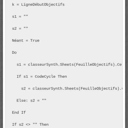
k = LigneDébutObjectifs

s1 = ""

s2 = ""

Néant = True

Do

  s1 = classeurSynth.Sheets(FeuilleObjectifs).Cells
  If s1 = CodeCycle Then

    s2 = classeurSynth.Sheets(FeuilleObjectifs).Cel
  Else: s2 = ""

End If

If s2 <> "" Then
