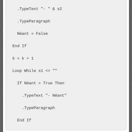
  .TypeText "- " & s2

  .TypeParagraph

  Néant = False

End If

k = k + 1

Loop While s1 <> ""

  If Néant = True Then

    .TypeText "- Néant"

    .TypeParagraph

  End If