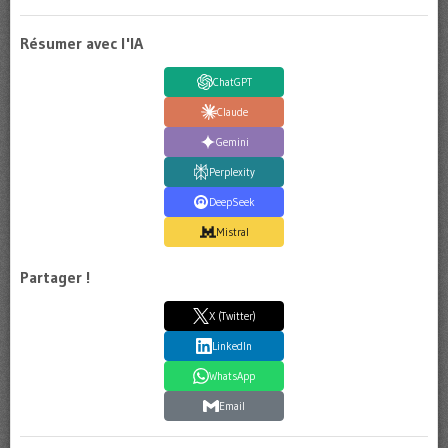
Résumer avec l'IA
ChatGPT
Claude
Gemini
Perplexity
DeepSeek
Mistral
Partager !
X (Twitter)
LinkedIn
WhatsApp
Email