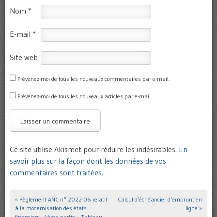
Nom
*
E-mail
*
Site web
Prévenez-moi de tous les nouveaux commentaires par e-mail.
Prévenez-moi de tous les nouveaux articles par e-mail.
Ce site utilise Akismet pour réduire les indésirables.
En
savoir plus sur la façon dont les données de vos
commentaires sont traitées
.
«
Règlement ANC n° 2022-06 relatif
Calcul d’échéancier d’emprunt en
Post navigation
à la modernisation des états
ligne
»
financiers : 4ème partie – Tableau