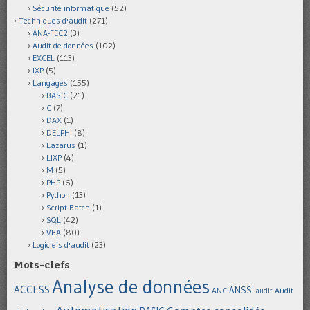
Sécurité informatique
(52)
Techniques d'audit
(271)
ANA-FEC2
(3)
Audit de données
(102)
EXCEL
(113)
IXP
(5)
Langages
(155)
BASIC
(21)
C
(7)
DAX
(1)
DELPHI
(8)
Lazarus
(1)
LIXP
(4)
M
(5)
PHP
(6)
Python
(13)
Script Batch
(1)
SQL
(42)
VBA
(80)
Logiciels d'audit
(23)
Mots-clefs
Analyse de données
ACCESS
ANSSI
Audit
ANC
audit