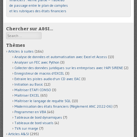
de passage entre le plan de comptes
et les rubriques des états financiers
Chercher sur A&SI…
Search
Thèmes
Articles à suites
(164)
Analyse de données et automatisation avec Excel et Access
(13)
Analyser un FEC avec Python
(3)
Collecter des données juridiques sur les entreprises avec l'API SIRENE
(2)
Enregistreur de macros d'EXCEL
(3)
Extraire les pistes audio d'un CD avec EAC
(3)
Initiation au Basic
(12)
Maîtriser ETAFI CONSO
(3)
Maîtriser EXCEL
(65)
Maîtriser le langage de requête SQL
(13)
Modernisation des états financiers (Règlement ANC 2022-06)
(7)
Programmer en VBA
(46)
Tableaux de bord dynamiques
(7)
Tableaux de bord visuels
(4)
TVA sur marge
(7)
Articles A&SI
(295)