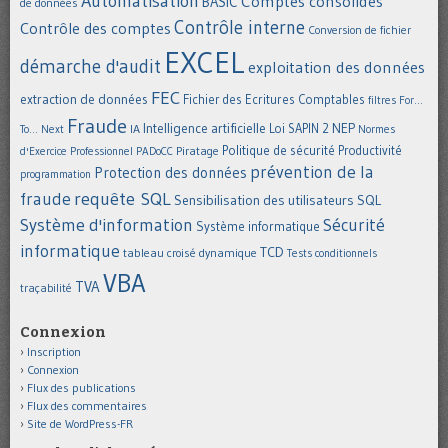
Automatisation
Comptes consolidés
BASIC
de données
Contrôle interne
Contrôle des comptes
Conversion de fichier
EXCEL
démarche d'audit
exploitation des données
FEC
extraction de données
Fichier des Ecritures Comptables
filtres
For...
Fraude
Intelligence artificielle
NEP
IA
Loi SAPIN 2
To... Next
Normes
Politique de sécurité
Piratage
Productivité
d'Exercice Professionnel
PADoCC
prévention de la
Protection des données
programmation
requête SQL
fraude
Sensibilisation des utilisateurs
SQL
Système d'information
Sécurité
Système informatique
informatique
TCD
tableau croisé dynamique
Tests conditionnels
VBA
TVA
traçabilité
Connexion
Inscription
Connexion
Flux des publications
Flux des commentaires
Site de WordPress-FR