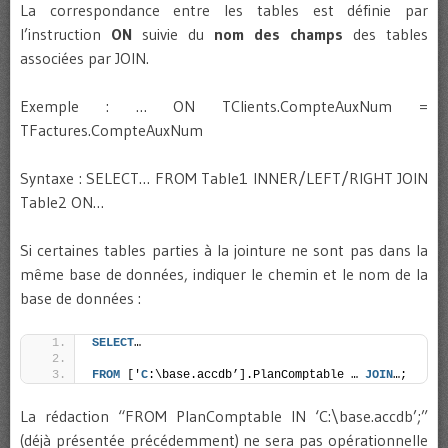
La correspondance entre les tables est définie par
l’instruction
ON
suivie du
nom des champs
des tables
associées par JOIN.
Exemple : … ON TClients.CompteAuxNum =
TFactures.CompteAuxNum
Syntaxe : SELECT… FROM Table1 INNER/LEFT/RIGHT JOIN
Table2 ON…
Si certaines tables parties à la jointure ne sont pas dans la
même base de données, indiquer le chemin et le nom de la
base de données :
SELECT
…
FROM
 ['
C
:\base.accdb’].PlanComptable … 
JOIN
…;
La rédaction “FROM PlanComptable IN ‘C:\base.accdb’;”
(déjà présentée précédemment) ne sera pas opérationnelle