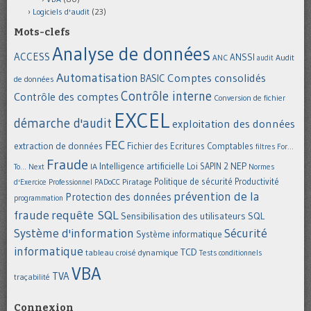
Logiciels d'audit
(23)
Mots-clefs
Analyse de données
ACCESS
ANSSI
Audit
ANC
audit
Automatisation
Comptes consolidés
BASIC
de données
Contrôle interne
Contrôle des comptes
Conversion de fichier
EXCEL
démarche d'audit
exploitation des données
FEC
extraction de données
Fichier des Ecritures Comptables
filtres
For...
Fraude
Intelligence artificielle
NEP
IA
Loi SAPIN 2
To... Next
Normes
Politique de sécurité
Piratage
Productivité
d'Exercice Professionnel
PADoCC
prévention de la
Protection des données
programmation
requête SQL
fraude
Sensibilisation des utilisateurs
SQL
Système d'information
Sécurité
Système informatique
informatique
TCD
tableau croisé dynamique
Tests conditionnels
VBA
TVA
traçabilité
Connexion