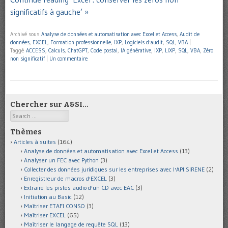
significatifs à gauche’ »
Archivé sous
Analyse de données et automatisation avec Excel et Access
,
Audit de
données
,
EXCEL
,
Formation professionnelle
,
IXP
,
Logiciels d'audit
,
SQL
,
VBA
|
Taggé
ACCESS
,
Calculs
,
ChatGPT
,
Code postal
,
IA générative
,
IXP
,
LIXP
,
SQL
,
VBA
,
Zéro
non significatif
|
Un commentaire
Chercher sur A&SI…
Search
Thèmes
Articles à suites
(164)
Analyse de données et automatisation avec Excel et Access
(13)
Analyser un FEC avec Python
(3)
Collecter des données juridiques sur les entreprises avec l'API SIRENE
(2)
Enregistreur de macros d'EXCEL
(3)
Extraire les pistes audio d'un CD avec EAC
(3)
Initiation au Basic
(12)
Maîtriser ETAFI CONSO
(3)
Maîtriser EXCEL
(65)
Maîtriser le langage de requête SQL
(13)