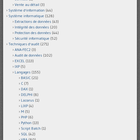
Vente au détail
(3)
Système d'information
(44)
Système informatique
(128)
Extractions de données
(43)
Intégrité des données
(20)
Protection des données
(44)
Sécurité informatique
(52)
Techniques d'audit
(271)
ANA-FEC2
(3)
Audit de données
(102)
EXCEL
(113)
IXP
(5)
Langages
(155)
BASIC
(21)
C
(7)
DAX
(1)
DELPHI
(8)
Lazarus
(1)
LIXP
(4)
M
(5)
PHP
(6)
Python
(13)
Script Batch
(1)
SQL
(42)
VBA
(80)