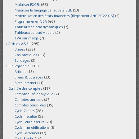
Maîtriser EXCEL
(65)
Maîtriser le langage de requête SQL
(13)
Modernisation des états financiers (Règlement ANC 2022-06)
(7)
Programmer en VBA
(46)
Tableaux de bord dynamiques
(7)
Tableaux de bord visuels
(4)
TVA sur marge
(7)
Articles A&SI
(295)
Brèves
(238)
Cas pratiques
(58)
Sondages
(3)
Bibliographie
(115)
Articles
(15)
Livres & ouvrages
(33)
Sites internet
(71)
Contrôle des comptes
(197)
Comptabilité analytique
(2)
Comptes annuels
(47)
Comptes consolidés
(35)
Cycle Clients
(28)
Cycle Fiscalité
(52)
Cycle Fournisseurs
(29)
Cycle Immobilisations
(8)
Cycle Personnel
(17)
Cycle Stocks
(14)