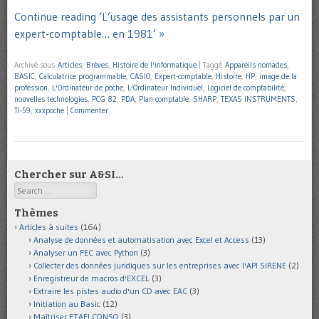
Continue reading ‘L’usage des assistants personnels par un
expert-comptable… en 1981’ »
Archivé sous
Articles
,
Brèves
,
Histoire de l'informatique
|
Taggé
Appareils nomades
,
BASIC
,
Calculatrice programmable
,
CASIO
,
Expert-comptable
,
Histoire
,
HP
,
image de la
profession
,
L'Ordinateur de poche
,
L'Ordinateur Individuel
,
Logiciel de comptabilité
,
nouvelles technologies
,
PCG 82
,
PDA
,
Plan comptable
,
SHARP
,
TEXAS INSTRUMENTS
,
TI-59
,
xxxpoche
|
Commenter
Chercher sur A&SI…
Search
Thèmes
Articles à suites
(164)
Analyse de données et automatisation avec Excel et Access
(13)
Analyser un FEC avec Python
(3)
Collecter des données juridiques sur les entreprises avec l'API SIRENE
(2)
Enregistreur de macros d'EXCEL
(3)
Extraire les pistes audio d'un CD avec EAC
(3)
Initiation au Basic
(12)
Maîtriser ETAFI CONSO
(3)