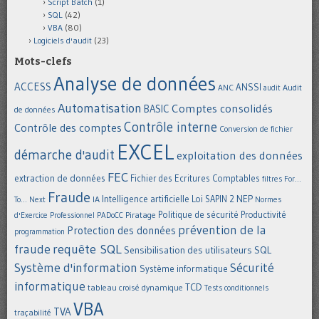
Script Batch
(1)
SQL
(42)
VBA
(80)
Logiciels d'audit
(23)
Mots-clefs
Analyse de données
ACCESS
ANSSI
Audit
ANC
audit
Automatisation
Comptes consolidés
BASIC
de données
Contrôle interne
Contrôle des comptes
Conversion de fichier
EXCEL
démarche d'audit
exploitation des données
FEC
extraction de données
Fichier des Ecritures Comptables
filtres
For...
Fraude
Intelligence artificielle
NEP
IA
Loi SAPIN 2
To... Next
Normes
Politique de sécurité
Piratage
Productivité
d'Exercice Professionnel
PADoCC
prévention de la
Protection des données
programmation
requête SQL
fraude
Sensibilisation des utilisateurs
SQL
Système d'information
Sécurité
Système informatique
informatique
TCD
tableau croisé dynamique
Tests conditionnels
VBA
TVA
traçabilité