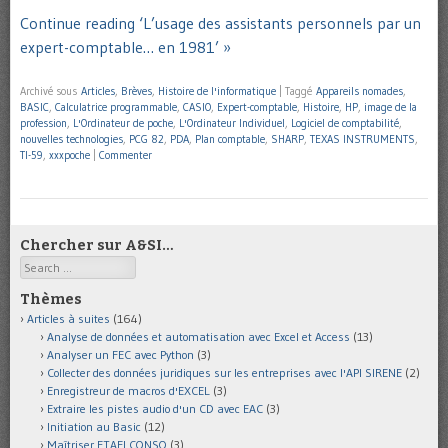
Continue reading ‘L’usage des assistants personnels par un
expert-comptable… en 1981’ »
Archivé sous
Articles
,
Brèves
,
Histoire de l'informatique
|
Taggé
Appareils nomades
,
BASIC
,
Calculatrice programmable
,
CASIO
,
Expert-comptable
,
Histoire
,
HP
,
image de la
profession
,
L'Ordinateur de poche
,
L'Ordinateur Individuel
,
Logiciel de comptabilité
,
nouvelles technologies
,
PCG 82
,
PDA
,
Plan comptable
,
SHARP
,
TEXAS INSTRUMENTS
,
TI-59
,
xxxpoche
|
Commenter
Chercher sur A&SI…
Search
Thèmes
Articles à suites
(164)
Analyse de données et automatisation avec Excel et Access
(13)
Analyser un FEC avec Python
(3)
Collecter des données juridiques sur les entreprises avec l'API SIRENE
(2)
Enregistreur de macros d'EXCEL
(3)
Extraire les pistes audio d'un CD avec EAC
(3)
Initiation au Basic
(12)
Maîtriser ETAFI CONSO
(3)