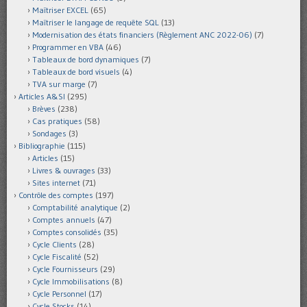
Maîtriser EXCEL
(65)
Maîtriser le langage de requête SQL
(13)
Modernisation des états financiers (Règlement ANC 2022-06)
(7)
Programmer en VBA
(46)
Tableaux de bord dynamiques
(7)
Tableaux de bord visuels
(4)
TVA sur marge
(7)
Articles A&SI
(295)
Brèves
(238)
Cas pratiques
(58)
Sondages
(3)
Bibliographie
(115)
Articles
(15)
Livres & ouvrages
(33)
Sites internet
(71)
Contrôle des comptes
(197)
Comptabilité analytique
(2)
Comptes annuels
(47)
Comptes consolidés
(35)
Cycle Clients
(28)
Cycle Fiscalité
(52)
Cycle Fournisseurs
(29)
Cycle Immobilisations
(8)
Cycle Personnel
(17)
Cycle Stocks
(14)