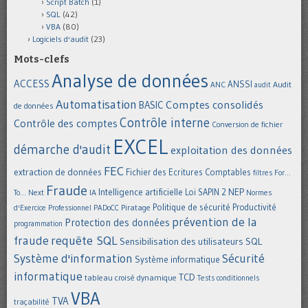
Script Batch
(1)
SQL
(42)
VBA
(80)
Logiciels d'audit
(23)
Mots-clefs
Analyse de données
ACCESS
ANSSI
Audit
ANC
audit
Automatisation
Comptes consolidés
BASIC
de données
Contrôle interne
Contrôle des comptes
Conversion de fichier
EXCEL
démarche d'audit
exploitation des données
FEC
extraction de données
Fichier des Ecritures Comptables
filtres
For...
Fraude
Intelligence artificielle
NEP
IA
Loi SAPIN 2
To... Next
Normes
Politique de sécurité
Piratage
Productivité
d'Exercice Professionnel
PADoCC
prévention de la
Protection des données
programmation
requête SQL
fraude
Sensibilisation des utilisateurs
SQL
Système d'information
Sécurité
Système informatique
informatique
TCD
tableau croisé dynamique
Tests conditionnels
VBA
TVA
traçabilité