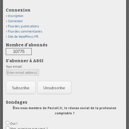
Connexion
Inscription
Connexion
Flux des publications
Flux des commentaires
Site de WordPress-FR
Nombre d'abonnés
10775
S'abonner à A&SI
Your email:
Sondages
Êtes-vous membre de Pacioli.fr, le réseau social de la profession
comptable ?
Oui !
Non, qu'est-ce que c'est ?