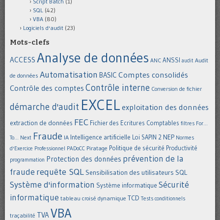
Script Batch
(1)
SQL
(42)
VBA
(80)
Logiciels d'audit
(23)
Mots-clefs
Analyse de données
ACCESS
ANSSI
Audit
ANC
audit
Automatisation
Comptes consolidés
BASIC
de données
Contrôle interne
Contrôle des comptes
Conversion de fichier
EXCEL
démarche d'audit
exploitation des données
FEC
extraction de données
Fichier des Ecritures Comptables
filtres
For...
Fraude
Intelligence artificielle
NEP
IA
Loi SAPIN 2
To... Next
Normes
Politique de sécurité
Piratage
Productivité
d'Exercice Professionnel
PADoCC
prévention de la
Protection des données
programmation
requête SQL
fraude
Sensibilisation des utilisateurs
SQL
Système d'information
Sécurité
Système informatique
informatique
TCD
tableau croisé dynamique
Tests conditionnels
VBA
TVA
traçabilité