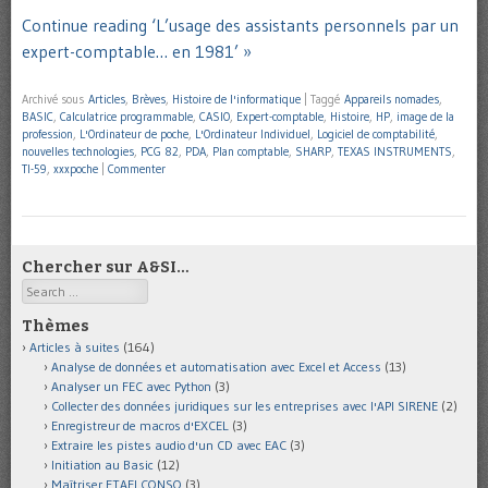
Continue reading ‘L’usage des assistants personnels par un
expert-comptable… en 1981’ »
Archivé sous
Articles
,
Brèves
,
Histoire de l'informatique
|
Taggé
Appareils nomades
,
BASIC
,
Calculatrice programmable
,
CASIO
,
Expert-comptable
,
Histoire
,
HP
,
image de la
profession
,
L'Ordinateur de poche
,
L'Ordinateur Individuel
,
Logiciel de comptabilité
,
nouvelles technologies
,
PCG 82
,
PDA
,
Plan comptable
,
SHARP
,
TEXAS INSTRUMENTS
,
TI-59
,
xxxpoche
|
Commenter
Chercher sur A&SI…
Search
Thèmes
Articles à suites
(164)
Analyse de données et automatisation avec Excel et Access
(13)
Analyser un FEC avec Python
(3)
Collecter des données juridiques sur les entreprises avec l'API SIRENE
(2)
Enregistreur de macros d'EXCEL
(3)
Extraire les pistes audio d'un CD avec EAC
(3)
Initiation au Basic
(12)
Maîtriser ETAFI CONSO
(3)