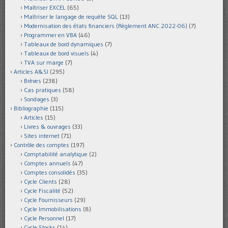
Maîtriser EXCEL
(65)
Maîtriser le langage de requête SQL
(13)
Modernisation des états financiers (Règlement ANC 2022-06)
(7)
Programmer en VBA
(46)
Tableaux de bord dynamiques
(7)
Tableaux de bord visuels
(4)
TVA sur marge
(7)
Articles A&SI
(295)
Brèves
(238)
Cas pratiques
(58)
Sondages
(3)
Bibliographie
(115)
Articles
(15)
Livres & ouvrages
(33)
Sites internet
(71)
Contrôle des comptes
(197)
Comptabilité analytique
(2)
Comptes annuels
(47)
Comptes consolidés
(35)
Cycle Clients
(28)
Cycle Fiscalité
(52)
Cycle Fournisseurs
(29)
Cycle Immobilisations
(8)
Cycle Personnel
(17)
Cycle Stocks
(14)