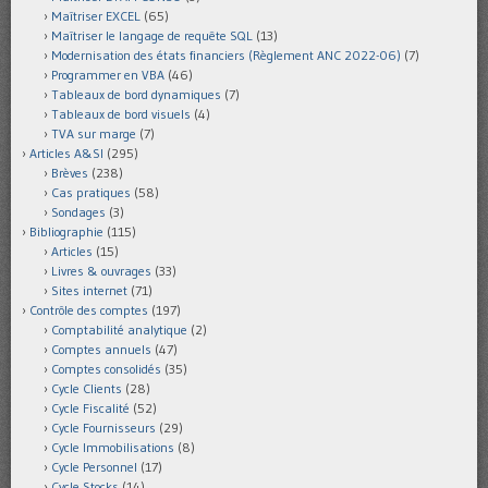
Maîtriser EXCEL
(65)
Maîtriser le langage de requête SQL
(13)
Modernisation des états financiers (Règlement ANC 2022-06)
(7)
Programmer en VBA
(46)
Tableaux de bord dynamiques
(7)
Tableaux de bord visuels
(4)
TVA sur marge
(7)
Articles A&SI
(295)
Brèves
(238)
Cas pratiques
(58)
Sondages
(3)
Bibliographie
(115)
Articles
(15)
Livres & ouvrages
(33)
Sites internet
(71)
Contrôle des comptes
(197)
Comptabilité analytique
(2)
Comptes annuels
(47)
Comptes consolidés
(35)
Cycle Clients
(28)
Cycle Fiscalité
(52)
Cycle Fournisseurs
(29)
Cycle Immobilisations
(8)
Cycle Personnel
(17)
Cycle Stocks
(14)