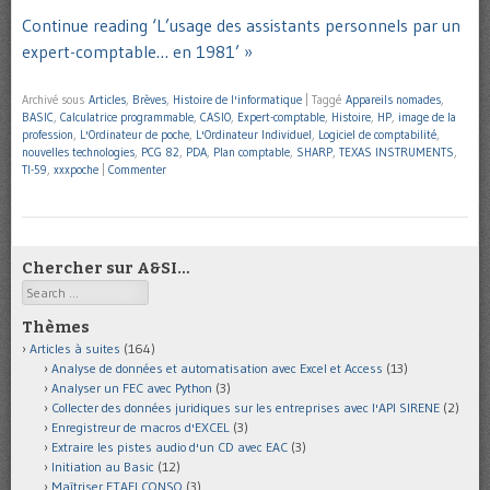
Continue reading ‘L’usage des assistants personnels par un
expert-comptable… en 1981’ »
Archivé sous
Articles
,
Brèves
,
Histoire de l'informatique
|
Taggé
Appareils nomades
,
BASIC
,
Calculatrice programmable
,
CASIO
,
Expert-comptable
,
Histoire
,
HP
,
image de la
profession
,
L'Ordinateur de poche
,
L'Ordinateur Individuel
,
Logiciel de comptabilité
,
nouvelles technologies
,
PCG 82
,
PDA
,
Plan comptable
,
SHARP
,
TEXAS INSTRUMENTS
,
TI-59
,
xxxpoche
|
Commenter
Chercher sur A&SI…
Search
Thèmes
Articles à suites
(164)
Analyse de données et automatisation avec Excel et Access
(13)
Analyser un FEC avec Python
(3)
Collecter des données juridiques sur les entreprises avec l'API SIRENE
(2)
Enregistreur de macros d'EXCEL
(3)
Extraire les pistes audio d'un CD avec EAC
(3)
Initiation au Basic
(12)
Maîtriser ETAFI CONSO
(3)