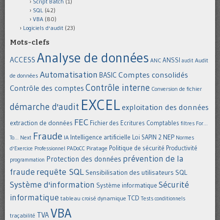
Script Batch
(1)
SQL
(42)
VBA
(80)
Logiciels d'audit
(23)
Mots-clefs
Analyse de données
ACCESS
ANSSI
Audit
ANC
audit
Automatisation
Comptes consolidés
BASIC
de données
Contrôle interne
Contrôle des comptes
Conversion de fichier
EXCEL
démarche d'audit
exploitation des données
FEC
extraction de données
Fichier des Ecritures Comptables
filtres
For...
Fraude
Intelligence artificielle
NEP
IA
Loi SAPIN 2
To... Next
Normes
Politique de sécurité
Piratage
Productivité
d'Exercice Professionnel
PADoCC
prévention de la
Protection des données
programmation
requête SQL
fraude
Sensibilisation des utilisateurs
SQL
Système d'information
Sécurité
Système informatique
informatique
TCD
tableau croisé dynamique
Tests conditionnels
VBA
TVA
traçabilité