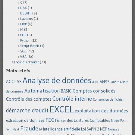
C
(7)
DAX
(1)
DELPHI
(8)
Lazarus
(1)
LIXP
(4)
M
(5)
PHP
(6)
Python
(13)
Script Batch
(1)
SQL
(42)
VBA
(80)
Logiciels d'audit
(23)
Mots-clefs
Analyse de données
ACCESS
ANSSI
Audit
ANC
audit
Automatisation
Comptes consolidés
BASIC
de données
Contrôle interne
Contrôle des comptes
Conversion de fichier
EXCEL
démarche d'audit
exploitation des données
FEC
extraction de données
Fichier des Ecritures Comptables
filtres
For...
Fraude
Intelligence artificielle
NEP
IA
Loi SAPIN 2
To... Next
Normes