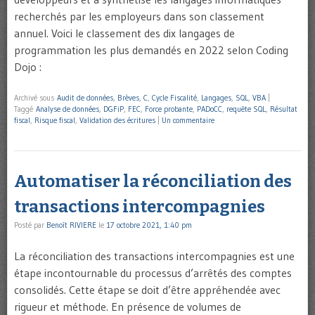
recherchés par les employeurs dans son classement
annuel. Voici le classement des dix langages de
programmation les plus demandés en 2022 selon Coding
Dojo :
Archivé sous
Audit de données
,
Brèves
,
C
,
Cycle Fiscalité
,
Langages
,
SQL
,
VBA
|
Taggé
Analyse de données
,
DGFiP
,
FEC
,
Force probante
,
PADoCC
,
requête SQL
,
Résultat
fiscal
,
Risque fiscal
,
Validation des écritures
|
Un commentaire
Automatiser la réconciliation des
transactions intercompagnies
Posté par
Benoît RIVIERE
le
17 octobre 2021, 1:40 pm
La réconciliation des transactions intercompagnies est une
étape incontournable du processus d’arrêtés des comptes
consolidés. Cette étape se doit d’être appréhendée avec
rigueur et méthode. En présence de volumes de