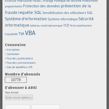
Politique de sécurité
Piratage
Productivité
d'Exercice Professionnel
PADoCC
prévention de la
Protection des données
programmation
requête SQL
fraude
Sensibilisation des utilisateurs
SQL
Système d'information
Sécurité
Système informatique
informatique
TCD
tableau croisé dynamique
Tests conditionnels
VBA
TVA
traçabilité
Connexion
Inscription
Connexion
Flux des publications
Flux des commentaires
Site de WordPress-FR
Nombre d'abonnés
10778
S'abonner à A&SI
Your email: