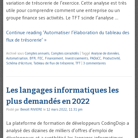
variation de trésorerie de l’exercice. Cette analyse est très
utile pour comprendre comment une entreprise ou un
groupe finance ses activités. Le TFT scinde l’analyse …
Continue reading ‘Automatiser l’élaboration du tableau des
flux de trésorerie’ »
Archivé sous
Comptes annuels
,
Comptes consolidés
|
Taggé
Analyse de données
,
Automatisation
,
BFR
,
FEC
,
Financement
,
Investissements
,
PADoCC
,
Productivité
,
Schéma d'écriture
,
Tableau de flux de trésorerie
,
TFT
|
3 commentaires
Les langages informatiques les
plus demandés en 2022
Posté par
Benoît RIVIERE
le
12 mars 2022, 11:31 pm
La plateforme de formation de développeurs CodingDojo a
analysé des dizaines de milliers d’offres d’emploi de
développeurs et a synthétisé les langages informatiques