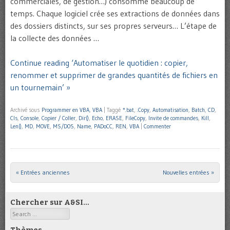
commerciales, de gestion…) consomme beaucoup de
temps. Chaque logiciel crée ses extractions de données dans
des dossiers distincts, sur ses propres serveurs… L’étape de
la collecte des données …
Continue reading ‘Automatiser le quotidien : copier,
renommer et supprimer de grandes quantités de fichiers en
un tournemain’ »
Archivé sous
Programmer en VBA
,
VBA
|
Taggé
*.bat
,
.Copy
,
Automatisation
,
Batch
,
CD
,
Cls
,
Console
,
Copier / Coller
,
Dir()
,
Echo
,
ERASE
,
FileCopy
,
Invite de commandes
,
Kill
,
Len()
,
MD
,
MOVE
,
MS/DOS
,
Name
,
PADoCC
,
REN
,
VBA
|
Commenter
« Entrées anciennes
Nouvelles entrées »
Post navigation
Chercher sur A&SI…
Search