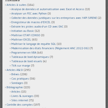
Thèmes
Articles à suites
(164)
Analyse de données et automatisation avec Excel et Access
(13)
Analyser un FEC avec Python
(3)
Collecter des données juridiques sur les entreprises avec l'API SIRENE
(2)
Enregistreur de macros d'EXCEL
(3)
Extraire les pistes audio d'un CD avec EAC
(3)
Initiation au Basic
(12)
Maîtriser ETAFI CONSO
(3)
Maîtriser EXCEL
(65)
Maîtriser le langage de requête SQL
(13)
Modernisation des états financiers (Règlement ANC 2022-06)
(7)
Programmer en VBA
(46)
Tableaux de bord dynamiques
(7)
Tableaux de bord visuels
(4)
TVA sur marge
(7)
Articles A&SI
(295)
Brèves
(238)
Cas pratiques
(58)
Sondages
(3)
Bibliographie
(115)
Articles
(15)
Livres & ouvrages
(33)
Sites internet
(71)
Contrôle des comptes
(197)