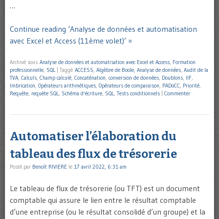
…
Continue reading ‘Analyse de données et automatisation
avec Excel et Access (11ème volet)’ »
Archivé sous
Analyse de données et automatisation avec Excel et Access
,
Formation
professionnelle
,
SQL
|
Taggé
ACCESS
,
Algèbre de Boole
,
Analyse de données
,
Audit de la
TVA
,
Calculs
,
Champ calculé
,
Concaténation
,
conversion de données
,
Doublons
,
IIF
,
Imbrication
,
Opérateurs arithmétiques
,
Opérateurs de comparaison
,
PADoCC
,
Priorité
,
Requête
,
requête SQL
,
Schéma d'écriture
,
SQL
,
Tests conditionnels
|
Commenter
Automatiser l’élaboration du
tableau des flux de trésorerie
Posté par
Benoît RIVIERE
le
17 avril 2022, 6:31 am
Le tableau de flux de trésorerie (ou TFT) est un document
comptable qui assure le lien entre le résultat comptable
d’une entreprise (ou le résultat consolidé d’un groupe) et la