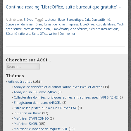
Continue reading ‘LibreOffice, suite bureautique gratuite’ »
Archivé sous
Brèves
|
Taggé
backdoor
,
Base
,
Bureautique
,
Calc
,
Compatibilité
,
Conversion de fichier
,
Draw
,
format de fichier
,
Impress
,
LibreOffice
,
logiciels libres
,
Math
,
open source
,
porte dérobée
,
probl
,
Problématique de sécurité
,
Sécurité informatique
,
Sécurité nationale
,
Suite Office
,
Writer
|
Commenter
Chercher sur A&SI…
Search
Thèmes
Articles à suites
(164)
Analyse de données et automatisation avec Excel et Access
(13)
Analyser un FEC avec Python
(3)
Collecter des données juridiques sur les entreprises avec l'API SIRENE
(2)
Enregistreur de macros d'EXCEL
(3)
Extraire les pistes audio d'un CD avec EAC
(3)
Initiation au Basic
(12)
Maîtriser ETAFI CONSO
(3)
Maîtriser EXCEL
(65)
Maîtriser le langage de requête SQL
(13)