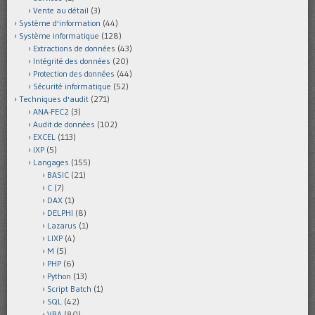
Vente au détail
(3)
Système d'information
(44)
Système informatique
(128)
Extractions de données
(43)
Intégrité des données
(20)
Protection des données
(44)
Sécurité informatique
(52)
Techniques d'audit
(271)
ANA-FEC2
(3)
Audit de données
(102)
EXCEL
(113)
IXP
(5)
Langages
(155)
BASIC
(21)
C
(7)
DAX
(1)
DELPHI
(8)
Lazarus
(1)
LIXP
(4)
M
(5)
PHP
(6)
Python
(13)
Script Batch
(1)
SQL
(42)
VBA
(80)