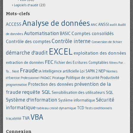
Logiciels d'audit
(23)
Mots-clefs
Analyse de données
ACCESS
ANSSI
Audit
ANC
audit
Automatisation
Comptes consolidés
BASIC
de données
Contrôle interne
Contrôle des comptes
Conversion de fichier
EXCEL
démarche d'audit
exploitation des données
FEC
extraction de données
Fichier des Ecritures Comptables
filtres
For...
Fraude
Intelligence artificielle
NEP
IA
Loi SAPIN 2
To... Next
Normes
Politique de sécurité
Piratage
Productivité
d'Exercice Professionnel
PADoCC
prévention de la
Protection des données
programmation
requête SQL
fraude
Sensibilisation des utilisateurs
SQL
Système d'information
Sécurité
Système informatique
informatique
TCD
tableau croisé dynamique
Tests conditionnels
VBA
TVA
traçabilité
Connexion