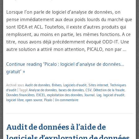
Lorsque l’on parle de logiciel d’analyse de données, on
pense immédiatement aux deux poids lourds du marché que
sont IDEA et ACL. Toutefois, il existe d’autres produits qui
remplissent, au moins en partie, les mêmes fonctions. A ce
titre, nous avons déjà précédemment évoqué ODD-IT. Une
autre solution a attiré mon attention, PICALO, non par …
Continue reading ‘Picalo : logiciel d’analyse de données…
gratuit’ »
Archivé sous
Audit de données
,
Brèves
,
Logiciels d'audit
,
Sites internet
,
Techniques
d'audit
|
Taggé
Analyse de données
,
bases de données
,
CSV
,
Détection de la fraude
,
Données financières
,
EXCEL
,
exploitation des données
,
Journal
,
Log
,
logiciel d'audit
,
logiciel libre
,
open source
,
Picalo
|
Un commentaire
Audit de données à l’aide de
logiciels d’exploration de données