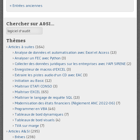
« Entrées anciennes
Post navigation
Chercher sur A&SI…
Search
Thèmes
Articles à suites
(164)
Analyse de données et automatisation avec Excel et Access
(13)
Analyser un FEC avec Python
(3)
Collecter des données juridiques sur les entreprises avec l'API SIRENE
(2)
Enregistreur de macros d'EXCEL
(3)
Extraire les pistes audio d'un CD avec EAC
(3)
Initiation au Basic
(12)
Maîtriser ETAFI CONSO
(3)
Maîtriser EXCEL
(65)
Maîtriser le langage de requête SQL
(13)
Modernisation des états financiers (Règlement ANC 2022-06)
(7)
Programmer en VBA
(46)
Tableaux de bord dynamiques
(7)
Tableaux de bord visuels
(4)
TVA sur marge
(7)
Articles A&SI
(295)
Brèves
(238)