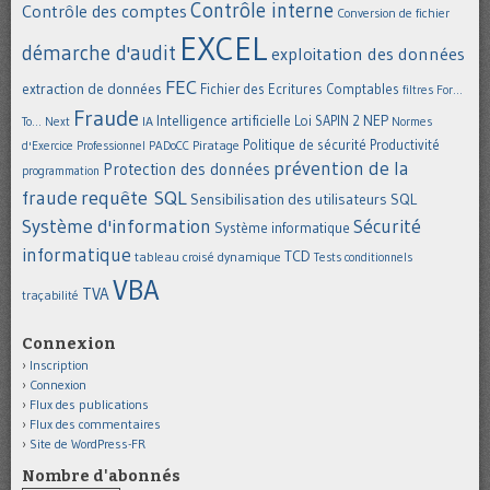
Contrôle interne
Contrôle des comptes
Conversion de fichier
EXCEL
démarche d'audit
exploitation des données
FEC
extraction de données
Fichier des Ecritures Comptables
filtres
For...
Fraude
Intelligence artificielle
NEP
IA
Loi SAPIN 2
To... Next
Normes
Politique de sécurité
Piratage
Productivité
d'Exercice Professionnel
PADoCC
prévention de la
Protection des données
programmation
requête SQL
fraude
Sensibilisation des utilisateurs
SQL
Système d'information
Sécurité
Système informatique
informatique
TCD
tableau croisé dynamique
Tests conditionnels
VBA
TVA
traçabilité
Connexion
Inscription
Connexion
Flux des publications
Flux des commentaires
Site de WordPress-FR
Nombre d'abonnés