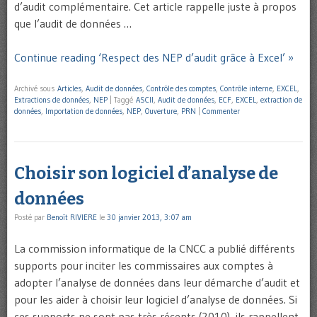
d’audit complémentaire. Cet article rappelle juste à propos
que l’audit de données …
Continue reading ‘Respect des NEP d’audit grâce à Excel’ »
Archivé sous
Articles
,
Audit de données
,
Contrôle des comptes
,
Contrôle interne
,
EXCEL
,
Extractions de données
,
NEP
|
Taggé
ASCII
,
Audit de données
,
ECF
,
EXCEL
,
extraction de
données
,
Importation de données
,
NEP
,
Ouverture
,
PRN
|
Commenter
Choisir son logiciel d’analyse de
données
Posté par
Benoît RIVIERE
le
30 janvier 2013, 3:07 am
La commission informatique de la CNCC a publié différents
supports pour inciter les commissaires aux comptes à
adopter l’analyse de données dans leur démarche d’audit et
pour les aider à choisir leur logiciel d’analyse de données. Si
ces supports ne sont pas très récents (2010), ils rappellent