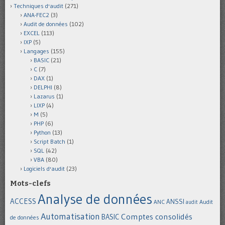
Techniques d'audit
(271)
ANA-FEC2
(3)
Audit de données
(102)
EXCEL
(113)
IXP
(5)
Langages
(155)
BASIC
(21)
C
(7)
DAX
(1)
DELPHI
(8)
Lazarus
(1)
LIXP
(4)
M
(5)
PHP
(6)
Python
(13)
Script Batch
(1)
SQL
(42)
VBA
(80)
Logiciels d'audit
(23)
Mots-clefs
Analyse de données
ACCESS
ANSSI
Audit
ANC
audit
Automatisation
Comptes consolidés
BASIC
de données