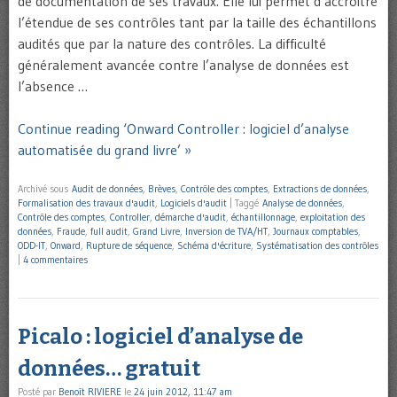
de documentation de ses travaux. Elle lui permet d’accroître
l’étendue de ses contrôles tant par la taille des échantillons
audités que par la nature des contrôles. La difficulté
généralement avancée contre l’analyse de données est
l’absence …
Continue reading ‘Onward Controller : logiciel d’analyse
automatisée du grand livre’ »
Archivé sous
Audit de données
,
Brèves
,
Contrôle des comptes
,
Extractions de données
,
Formalisation des travaux d'audit
,
Logiciels d'audit
|
Taggé
Analyse de données
,
Contrôle des comptes
,
Controller
,
démarche d'audit
,
échantillonnage
,
exploitation des
données
,
Fraude
,
full audit
,
Grand Livre
,
Inversion de TVA/HT
,
Journaux comptables
,
ODD-IT
,
Onward
,
Rupture de séquence
,
Schéma d'écriture
,
Systématisation des contrôles
|
4 commentaires
Picalo : logiciel d’analyse de
données… gratuit
Posté par
Benoît RIVIERE
le
24 juin 2012, 11:47 am