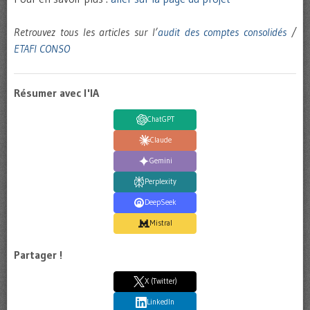
Retrouvez tous les articles sur l’
audit des comptes consolidés
/
ETAFI CONSO
Résumer avec l'IA
ChatGPT
Claude
Gemini
Perplexity
DeepSeek
Mistral
Partager !
X (Twitter)
LinkedIn