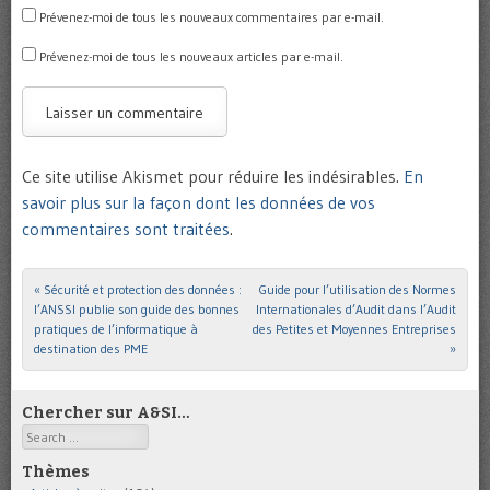
Prévenez-moi de tous les nouveaux commentaires par e-mail.
Prévenez-moi de tous les nouveaux articles par e-mail.
Ce site utilise Akismet pour réduire les indésirables.
En
savoir plus sur la façon dont les données de vos
commentaires sont traitées
.
«
Sécurité et protection des données :
Guide pour l’utilisation des Normes
Post navigation
l’ANSSI publie son guide des bonnes
Internationales d’Audit dans l’Audit
pratiques de l’informatique à
des Petites et Moyennes Entreprises
destination des PME
»
Chercher sur A&SI…
Search
Thèmes