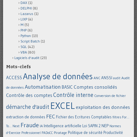
DAX
(1)
DELPHI
(8)
Lazarus
(1)
LIXP
(4)
M
(5)
PHP
(6)
Python
(13)
Script Batch
(1)
SQL
(42)
VBA
(80)
Logiciels d'audit
(23)
Mots-clefs
Analyse de données
ACCESS
ANSSI
Audit
ANC
audit
Automatisation
Comptes consolidés
BASIC
de données
Contrôle interne
Contrôle des comptes
Conversion de fichier
EXCEL
démarche d'audit
exploitation des données
FEC
extraction de données
Fichier des Ecritures Comptables
filtres
For...
Fraude
Intelligence artificielle
NEP
IA
Loi SAPIN 2
To... Next
Normes
Politique de sécurité
Piratage
Productivité
d'Exercice Professionnel
PADoCC