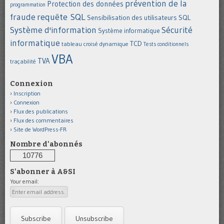
prévention de la
Protection des données
programmation
requête SQL
fraude
Sensibilisation des utilisateurs
SQL
Système d'information
Sécurité
Système informatique
informatique
TCD
tableau croisé dynamique
Tests conditionnels
VBA
TVA
traçabilité
Connexion
Inscription
Connexion
Flux des publications
Flux des commentaires
Site de WordPress-FR
Nombre d'abonnés
10776
S'abonner à A&SI
Your email: