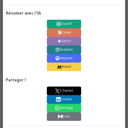
Résumer avec l'IA
ChatGPT
Claude
Gemini
Perplexity
DeepSeek
Mistral
Partager !
X (Twitter)
LinkedIn
WhatsApp
Email