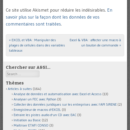
Ce site utilise Akismet pour réduire les indésirables.
En
savoir plus sur la façon dont les données de vos
commentaires sont traitées
.
«
EXCEL et VBA : Manipuler des
Excel & VBA : affecter une macro à
Post navigation
plages de cellules dans des variables
un bouton de commande
»
tableaux
Chercher sur A&SI…
Search
Thèmes
Articles à suites
(164)
Analyse de données et automatisation avec Excel et Access
(13)
Analyser un FEC avec Python
(3)
Collecter des données juridiques sur les entreprises avec l'API SIRENE
(2)
Enregistreur de macros d'EXCEL
(3)
Extraire les pistes audio d'un CD avec EAC
(3)
Initiation au Basic
(12)
Maîtriser ETAFI CONSO
(3)