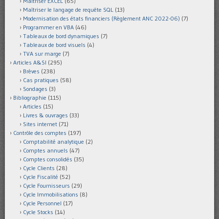
Maîtriser EXCEL
(65)
Maîtriser le langage de requête SQL
(13)
Modernisation des états financiers (Règlement ANC 2022-06)
(7)
Programmer en VBA
(46)
Tableaux de bord dynamiques
(7)
Tableaux de bord visuels
(4)
TVA sur marge
(7)
Articles A&SI
(295)
Brèves
(238)
Cas pratiques
(58)
Sondages
(3)
Bibliographie
(115)
Articles
(15)
Livres & ouvrages
(33)
Sites internet
(71)
Contrôle des comptes
(197)
Comptabilité analytique
(2)
Comptes annuels
(47)
Comptes consolidés
(35)
Cycle Clients
(28)
Cycle Fiscalité
(52)
Cycle Fournisseurs
(29)
Cycle Immobilisations
(8)
Cycle Personnel
(17)
Cycle Stocks
(14)