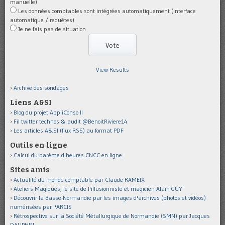
manuelle)
Les données comptables sont intégrées automatiquement (interface
automatique / requêtes)
Je ne fais pas de situation
View Results
Archive des sondages
Liens A&SI
Blog du projet AppliConso II
Fil twitter technos & audit @BenoitRiviere14
Les articles A&SI (flux RSS) au format PDF
Outils en ligne
Calcul du barème d'heures CNCC en ligne
Sites amis
Actualité du monde comptable par Claude RAMEIX
Ateliers Magiques, le site de l'illusionniste et magicien Alain GUY
Découvrir la Basse-Normandie par les images d'archives (photos et vidéos)
numérisées par l'ARCIS
Rétrospective sur la Société Métallurgique de Normandie (SMN) par Jacques
DAUPHIN