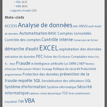
SQL
(42)
VBA
(80)
Logiciels d'audit
(23)
Mots-clefs
Analyse de données
ACCESS
ANSSI
Audit
ANC
audit
Automatisation
Comptes consolidés
BASIC
de données
Contrôle interne
Contrôle des comptes
Conversion de fichier
EXCEL
démarche d'audit
exploitation des données
FEC
extraction de données
Fichier des Ecritures Comptables
filtres
For...
Fraude
Intelligence artificielle
NEP
IA
Loi SAPIN 2
To... Next
Normes
Politique de sécurité
Piratage
Productivité
d'Exercice Professionnel
PADoCC
prévention de la
Protection des données
programmation
requête SQL
fraude
Sensibilisation des utilisateurs
SQL
Système d'information
Sécurité
Système informatique
informatique
TCD
tableau croisé dynamique
Tests conditionnels
VBA
TVA
traçabilité