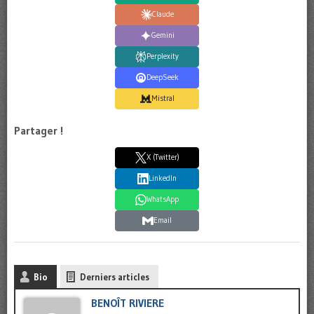
Claude
Gemini
Perplexity
DeepSeek
Mistral
Partager !
X (Twitter)
LinkedIn
WhatsApp
Email
Bio
Derniers articles
BENOÎT RIVIERE