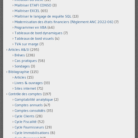
Maîtriser ETAFI CONSO
(3)
Maîtriser EXCEL
(65)
Maîtriser le langage de requête SQL
(13)
Modernisation des états financiers (Règlement ANC 2022-06)
(7)
Programmer en VBA
(46)
Tableaux de bord dynamiques
(7)
Tableaux de bord visuels
(4)
TVA sur marge
(7)
Articles A&SI
(295)
Brèves
(238)
Cas pratiques
(58)
Sondages
(3)
Bibliographie
(115)
Articles
(15)
Livres & ouvrages
(33)
Sites internet
(71)
Contrôle des comptes
(197)
Comptabilité analytique
(2)
Comptes annuels
(47)
Comptes consolidés
(35)
Cycle Clients
(28)
Cycle Fiscalité
(52)
Cycle Fournisseurs
(29)
Cycle Immobilisations
(8)