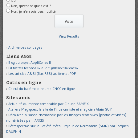
Oui !
Non, qu'est-ce que c'est ?
Non, je n'en vois pas l'utilité !
View Results
Archive des sondages
Liens A&SI
Blog du projet AppliConso II
Fil twitter technos & audit @BenoitRiviere14
Les articles A&SI (flux RSS) au format PDF
Outils en ligne
Calcul du barème d'heures CNCC en ligne
Sites amis
Actualité du monde comptable par Claude RAMEIX
Ateliers Magiques, le site de l'illusionniste et magicien Alain GUY
Découvrir la Basse-Normandie par les images d'archives (photos et vidéos)
numérisées par l'ARCIS
Rétrospective sur la Société Métallurgique de Normandie (SMN) par Jacques
DAUPHIN