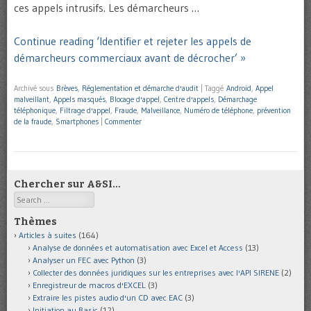
ces appels intrusifs. Les démarcheurs …
Continue reading ‘Identifier et rejeter les appels de
démarcheurs commerciaux avant de décrocher’ »
Archivé sous
Brèves
,
Réglementation et démarche d'audit
|
Taggé
Android
,
Appel
malveillant
,
Appels masqués
,
Blocage d'appel
,
Centre d'appels
,
Démarchage
téléphonique
,
Filtrage d'appel
,
Fraude
,
Malveillance
,
Numéro de téléphone
,
prévention
de la fraude
,
Smartphones
|
Commenter
Chercher sur A&SI…
Search
Thèmes
Articles à suites
(164)
Analyse de données et automatisation avec Excel et Access
(13)
Analyser un FEC avec Python
(3)
Collecter des données juridiques sur les entreprises avec l'API SIRENE
(2)
Enregistreur de macros d'EXCEL
(3)
Extraire les pistes audio d'un CD avec EAC
(3)
Initiation au Basic
(12)