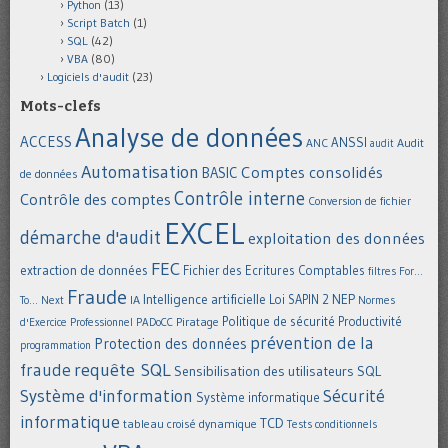
Python
(13)
Script Batch
(1)
SQL
(42)
VBA
(80)
Logiciels d'audit
(23)
Mots-clefs
Analyse de données
ACCESS
ANSSI
Audit
ANC
audit
Automatisation
Comptes consolidés
BASIC
de données
Contrôle interne
Contrôle des comptes
Conversion de fichier
EXCEL
démarche d'audit
exploitation des données
FEC
extraction de données
Fichier des Ecritures Comptables
filtres
For...
Fraude
Intelligence artificielle
NEP
IA
Loi SAPIN 2
To... Next
Normes
Politique de sécurité
Piratage
Productivité
d'Exercice Professionnel
PADoCC
prévention de la
Protection des données
programmation
requête SQL
fraude
Sensibilisation des utilisateurs
SQL
Système d'information
Sécurité
Système informatique
informatique
TCD
tableau croisé dynamique
Tests conditionnels