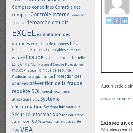
Comptes consolidés
Contrôle des
Contrôle interne
comptes
Conversion
démarche d'audit
de fichier
EXCEL
exploitation des
FEC
données
extraction de données
Fichier des Ecritures Comptables
filtres
For...
Fraude
Intelligence artificielle
IA
To... Next
NEP
Loi SAPIN 2
Normes d'Exercice Professionnel
Politique de sécurité
Piratage
PADoCC
Protection des
Productivité
programmation
prévention de la fraude
données
Aucun article sim
requête SQL
Sensibilisation des
Système
utilisateurs
SQL
Archivé sous
Maîtriser
d'information
Système informatique
Sécurité informatique
tableau croisé
TCD
dynamique
Tests conditionnels
traçabilité
Laisser un 
VBA
Votre adresse e-mail
TVA