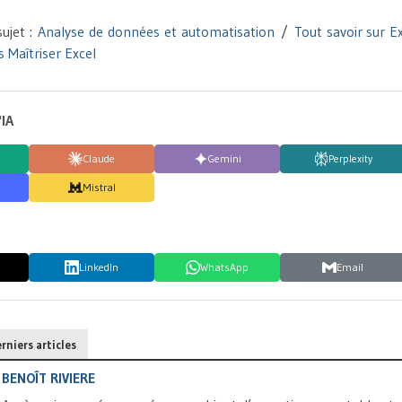
sujet :
Analyse de données et automatisation
/
Tout savoir sur E
es Maîtriser Excel
'IA
Claude
Gemini
Perplexity
Mistral
LinkedIn
WhatsApp
Email
rniers articles
BENOÎT RIVIERE