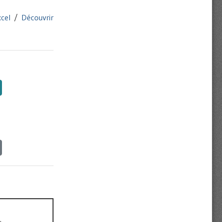
xcel
/
Découvrir