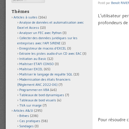
Posté par
Benoît RIVIE
Thèmes
L’utilisateur pe
Articles à suites
(164)
profondeurs de 
Analyse de données et automatisation avec
Excel et Access
(13)
Analyser un FEC avec Python
(3)
Collecter des données juridiques sur les
entreprises avec l'API SIRENE
(2)
Enregistreur de macros d'EXCEL
(3)
Extraire les pistes audio d'un CD avec EAC
(3)
Initiation au Basic
(12)
Maîtriser ETAFI CONSO
(3)
Maîtriser EXCEL
(65)
Maîtriser le langage de requête SQL
(13)
Modernisation des états financiers
(Règlement ANC 2022-06)
(7)
Programmer en VBA
(46)
Tableaux de bord dynamiques
(7)
Tableaux de bord visuels
(4)
TVA sur marge
(7)
Articles A&SI
(295)
Brèves
(238)
Pour résoudre ce
Cas pratiques
(58)
Sondages
(3)