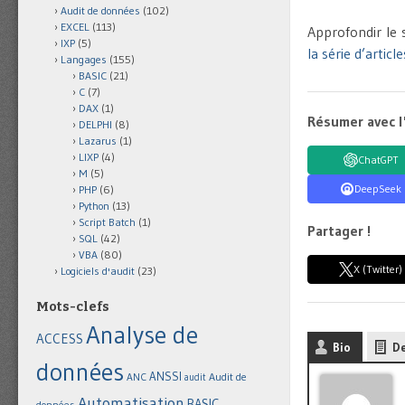
Audit de données
(102)
EXCEL
(113)
Approfondir le 
IXP
(5)
la série d’articl
Langages
(155)
BASIC
(21)
C
(7)
DAX
(1)
Résumer avec l
DELPHI
(8)
Lazarus
(1)
LIXP
(4)
ChatGPT
M
(5)
DeepSeek
PHP
(6)
Python
(13)
Script Batch
(1)
Partager !
SQL
(42)
VBA
(80)
X (Twitter)
Logiciels d'audit
(23)
Mots-clefs
Analyse de
ACCESS
Bio
De
données
ANSSI
Audit de
ANC
audit
Automatisation
BASIC
données