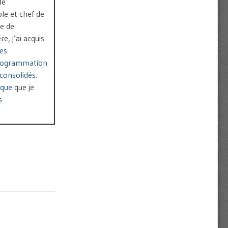
de
le et chef de
pe de
, j’ai acquis
es
rogrammation
consolidés
.
ique
que je
s