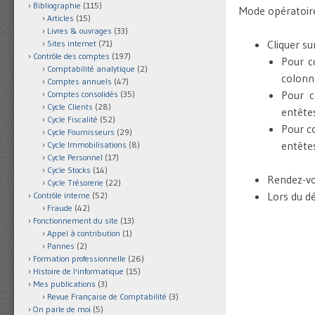
Bibliographie
(115)
Mode opératoire
Articles
(15)
Livres & ouvrages
(33)
Cliquer sur
Sites internet
(71)
Contrôle des comptes
(197)
Pour co
Comptabilité analytique
(2)
colonn
Comptes annuels
(47)
Pour c
Comptes consolidés
(35)
Cycle Clients
(28)
entêtes
Cycle Fiscalité
(52)
Pour co
Cycle Fournisseurs
(29)
entête
Cycle Immobilisations
(8)
Cycle Personnel
(17)
Cycle Stocks
(14)
Rendez-vou
Cycle Trésorerie
(22)
Lors du dé
Contrôle interne
(52)
Fraude
(42)
Fonctionnement du site
(13)
Appel à contribution
(1)
Pannes
(2)
Formation professionnelle
(26)
Histoire de l'informatique
(15)
Mes publications
(3)
Revue Française de Comptabilité
(3)
On parle de moi
(5)