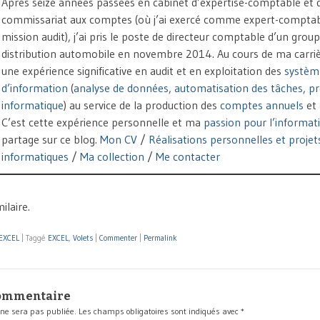
Après seize années passées en cabinet d’expertise-comptable et 
commissariat aux comptes (où j’ai exercé comme expert-comptab
mission audit), j’ai pris le poste de directeur comptable d’un grou
distribution automobile en novembre 2014. Au cours de ma carrière
une expérience significative en audit et en exploitation des
systèm
d’information
(
analyse de données
,
automatisation des tâches
,
p
informatique
) au service de la production des
comptes annuels
et
C’est cette expérience personnelle et ma
passion pour l’informat
partage sur ce blog.
Mon CV
/
Réalisations personnelles et projet
informatiques
/
Ma collection
/
Me contacter
ilaire.
 EXCEL
|
Taggé
EXCEL
,
Volets
|
Commenter
|
Permalink
commentaire
 ne sera pas publiée.
Les champs obligatoires sont indiqués avec
*