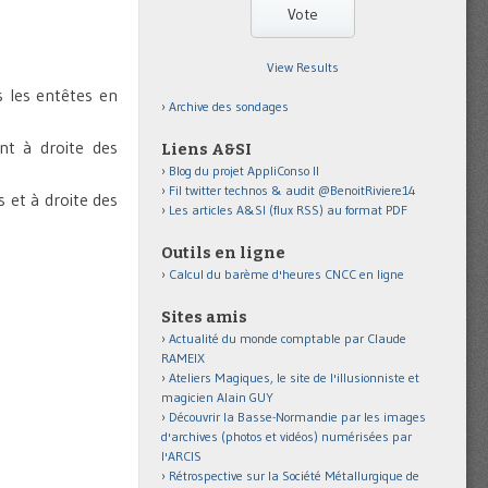
View Results
us les entêtes en
Archive des sondages
ant à droite des
Liens A&SI
Blog du projet AppliConso II
Fil twitter technos & audit @BenoitRiviere14
 et à droite des
Les articles A&SI (flux RSS) au format PDF
Outils en ligne
Calcul du barème d'heures CNCC en ligne
Sites amis
Actualité du monde comptable par Claude
RAMEIX
Ateliers Magiques, le site de l'illusionniste et
magicien Alain GUY
Découvrir la Basse-Normandie par les images
d'archives (photos et vidéos) numérisées par
l'ARCIS
Rétrospective sur la Société Métallurgique de