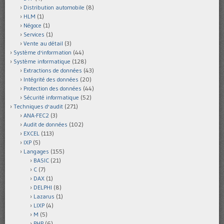
Distribution automobile
(8)
HLM
(1)
Négoce
(1)
Services
(1)
Vente au détail
(3)
Système d'information
(44)
Système informatique
(128)
Extractions de données
(43)
Intégrité des données
(20)
Protection des données
(44)
Sécurité informatique
(52)
Techniques d'audit
(271)
ANA-FEC2
(3)
Audit de données
(102)
EXCEL
(113)
IXP
(5)
Langages
(155)
BASIC
(21)
C
(7)
DAX
(1)
DELPHI
(8)
Lazarus
(1)
LIXP
(4)
M
(5)
PHP
(6)