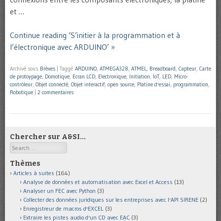
et …
Continue reading ‘S’initier à la programmation et à
l’électronique avec ARDUINO’ »
Archivé sous
Brèves
|
Taggé
ARDUINO
,
ATMEGA328
,
ATMEL
,
Breadboard
,
Capteur
,
Carte
de protoypage
,
Domotique
,
Ecran LCD
,
Electronique
,
Initiation
,
IoT
,
LED
,
Micro-
contrôleur
,
Objet connecté
,
Objet interactif
,
open source
,
Platine d'essai
,
programmation
,
Robotique
|
2 commentaires
Chercher sur A&SI…
Search
Thèmes
Articles à suites
(164)
Analyse de données et automatisation avec Excel et Access
(13)
Analyser un FEC avec Python
(3)
Collecter des données juridiques sur les entreprises avec l'API SIRENE
(2)
Enregistreur de macros d'EXCEL
(3)
Extraire les pistes audio d'un CD avec EAC
(3)