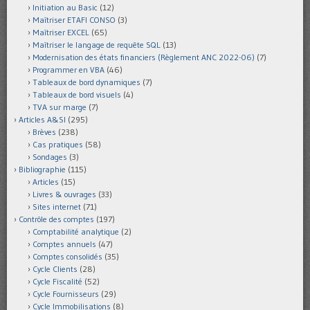
Initiation au Basic
(12)
Maîtriser ETAFI CONSO
(3)
Maîtriser EXCEL
(65)
Maîtriser le langage de requête SQL
(13)
Modernisation des états financiers (Règlement ANC 2022-06)
(7)
Programmer en VBA
(46)
Tableaux de bord dynamiques
(7)
Tableaux de bord visuels
(4)
TVA sur marge
(7)
Articles A&SI
(295)
Brèves
(238)
Cas pratiques
(58)
Sondages
(3)
Bibliographie
(115)
Articles
(15)
Livres & ouvrages
(33)
Sites internet
(71)
Contrôle des comptes
(197)
Comptabilité analytique
(2)
Comptes annuels
(47)
Comptes consolidés
(35)
Cycle Clients
(28)
Cycle Fiscalité
(52)
Cycle Fournisseurs
(29)
Cycle Immobilisations
(8)