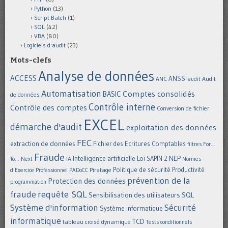
Python
(13)
Script Batch
(1)
SQL
(42)
VBA
(80)
Logiciels d'audit
(23)
Mots-clefs
Analyse de données
ACCESS
ANSSI
Audit
ANC
audit
Automatisation
Comptes consolidés
BASIC
de données
Contrôle interne
Contrôle des comptes
Conversion de fichier
EXCEL
démarche d'audit
exploitation des données
FEC
extraction de données
Fichier des Ecritures Comptables
filtres
For...
Fraude
Intelligence artificielle
NEP
IA
Loi SAPIN 2
To... Next
Normes
Politique de sécurité
Piratage
Productivité
d'Exercice Professionnel
PADoCC
prévention de la
Protection des données
programmation
requête SQL
fraude
Sensibilisation des utilisateurs
SQL
Système d'information
Sécurité
Système informatique
informatique
TCD
tableau croisé dynamique
Tests conditionnels