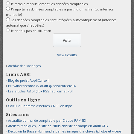
Je recopie manuellement les données comptables
J'importe les données comptables à partir d'un fichier (ou interface
manuelle)
Les données comptables sont intégrées automatiquement (interface
automatique / requêtes)
Je ne fais pas de situation
View Results
Archive des sondages
Liens A&SI
Blog du projet AppliConso II
Fil twitter technos & audit @BenoitRiviere14
Les articles A&SI (flux RSS) au format PDF
Outils en ligne
Calcul du barème d'heures CNCC en ligne
Sites amis
Actualité du monde comptable par Claude RAMEIX
Ateliers Magiques, le site de l'illusionniste et magicien Alain GUY
Découvrir la Basse-Normandie par les images d'archives (photos et vidéos)