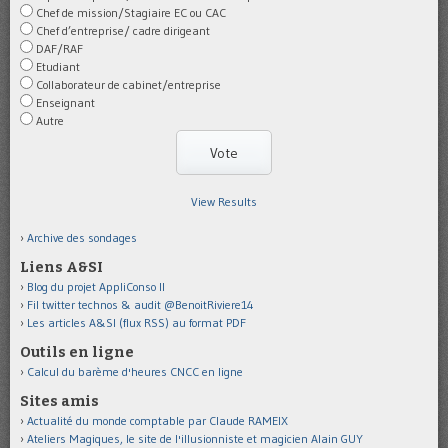
Chef de mission/Stagiaire EC ou CAC
Chef d’entreprise/ cadre dirigeant
DAF/RAF
Etudiant
Collaborateur de cabinet/entreprise
Enseignant
Autre
View Results
Archive des sondages
Liens A&SI
Blog du projet AppliConso II
Fil twitter technos & audit @BenoitRiviere14
Les articles A&SI (flux RSS) au format PDF
Outils en ligne
Calcul du barème d'heures CNCC en ligne
Sites amis
Actualité du monde comptable par Claude RAMEIX
Ateliers Magiques, le site de l'illusionniste et magicien Alain GUY