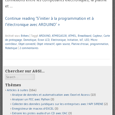
et …
Continue reading ‘S’initier à la programmation et à
l’électronique avec ARDUINO’ »
Archivé sous
Brèves
|
Taggé
ARDUINO
,
ATMEGA328
,
ATMEL
,
Breadboard
,
Capteur
,
Carte
de protoypage
,
Domotique
,
Ecran LCD
,
Electronique
,
Initiation
,
IoT
,
LED
,
Micro-
contrôleur
,
Objet connecté
,
Objet interactif
,
open source
,
Platine d'essai
,
programmation
,
Robotique
|
2 commentaires
Chercher sur A&SI…
Search
Thèmes
Articles à suites
(164)
Analyse de données et automatisation avec Excel et Access
(13)
Analyser un FEC avec Python
(3)
Collecter des données juridiques sur les entreprises avec l'API SIRENE
(2)
Enregistreur de macros d'EXCEL
(3)
Extraire les pistes audio d'un CD avec EAC
(3)