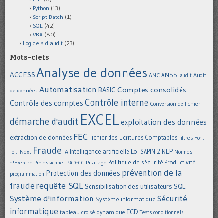
Python
(13)
Script Batch
(1)
SQL
(42)
VBA
(80)
Logiciels d'audit
(23)
Mots-clefs
Analyse de données
ACCESS
ANSSI
Audit
ANC
audit
Automatisation
Comptes consolidés
BASIC
de données
Contrôle interne
Contrôle des comptes
Conversion de fichier
EXCEL
démarche d'audit
exploitation des données
FEC
extraction de données
Fichier des Ecritures Comptables
filtres
For...
Fraude
Intelligence artificielle
NEP
IA
Loi SAPIN 2
To... Next
Normes
Politique de sécurité
Piratage
Productivité
d'Exercice Professionnel
PADoCC
prévention de la
Protection des données
programmation
requête SQL
fraude
Sensibilisation des utilisateurs
SQL
Système d'information
Sécurité
Système informatique
informatique
TCD
tableau croisé dynamique
Tests conditionnels