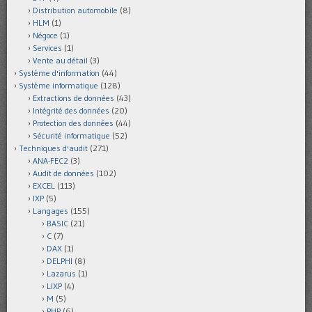
Distribution automobile
(8)
HLM
(1)
Négoce
(1)
Services
(1)
Vente au détail
(3)
Système d'information
(44)
Système informatique
(128)
Extractions de données
(43)
Intégrité des données
(20)
Protection des données
(44)
Sécurité informatique
(52)
Techniques d'audit
(271)
ANA-FEC2
(3)
Audit de données
(102)
EXCEL
(113)
IXP
(5)
Langages
(155)
BASIC
(21)
C
(7)
DAX
(1)
DELPHI
(8)
Lazarus
(1)
LIXP
(4)
M
(5)
PHP
(6)