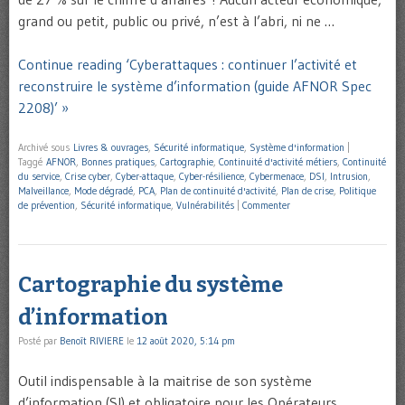
grand ou petit, public ou privé, n’est à l’abri, ni ne …
Continue reading ‘Cyberattaques : continuer l’activité et
reconstruire le système d’information (guide AFNOR Spec
2208)’ »
Archivé sous
Livres & ouvrages
,
Sécurité informatique
,
Système d'information
|
Taggé
AFNOR
,
Bonnes pratiques
,
Cartographie
,
Continuité d'activité métiers
,
Continuité
du service
,
Crise cyber
,
Cyber-attaque
,
Cyber-résilience
,
Cybermenace
,
DSI
,
Intrusion
,
Malveillance
,
Mode dégradé
,
PCA
,
Plan de continuité d'activité
,
Plan de crise
,
Politique
de prévention
,
Sécurité informatique
,
Vulnérabilités
|
Commenter
Cartographie du système
d’information
Posté par
Benoît RIVIERE
le
12 août 2020, 5:14 pm
Outil indispensable à la maitrise de son système
d’information (SI) et obligatoire pour les Opérateurs