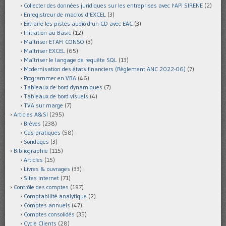
Collecter des données juridiques sur les entreprises avec l'API SIRENE
(2)
Enregistreur de macros d'EXCEL
(3)
Extraire les pistes audio d'un CD avec EAC
(3)
Initiation au Basic
(12)
Maîtriser ETAFI CONSO
(3)
Maîtriser EXCEL
(65)
Maîtriser le langage de requête SQL
(13)
Modernisation des états financiers (Règlement ANC 2022-06)
(7)
Programmer en VBA
(46)
Tableaux de bord dynamiques
(7)
Tableaux de bord visuels
(4)
TVA sur marge
(7)
Articles A&SI
(295)
Brèves
(238)
Cas pratiques
(58)
Sondages
(3)
Bibliographie
(115)
Articles
(15)
Livres & ouvrages
(33)
Sites internet
(71)
Contrôle des comptes
(197)
Comptabilité analytique
(2)
Comptes annuels
(47)
Comptes consolidés
(35)
Cycle Clients
(28)