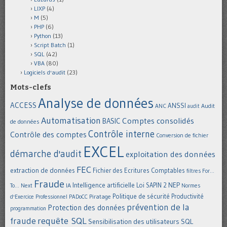
LIXP
(4)
M
(5)
PHP
(6)
Python
(13)
Script Batch
(1)
SQL
(42)
VBA
(80)
Logiciels d'audit
(23)
Mots-clefs
Analyse de données
ACCESS
ANSSI
Audit
ANC
audit
Automatisation
Comptes consolidés
BASIC
de données
Contrôle interne
Contrôle des comptes
Conversion de fichier
EXCEL
démarche d'audit
exploitation des données
FEC
extraction de données
Fichier des Ecritures Comptables
filtres
For...
Fraude
Intelligence artificielle
NEP
IA
Loi SAPIN 2
To... Next
Normes
Politique de sécurité
Piratage
Productivité
d'Exercice Professionnel
PADoCC
prévention de la
Protection des données
programmation
requête SQL
fraude
Sensibilisation des utilisateurs
SQL