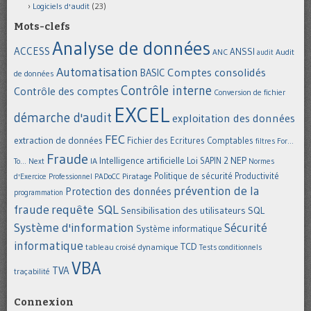
Logiciels d'audit
(23)
Mots-clefs
Analyse de données
ACCESS
ANSSI
Audit
ANC
audit
Automatisation
Comptes consolidés
BASIC
de données
Contrôle interne
Contrôle des comptes
Conversion de fichier
EXCEL
démarche d'audit
exploitation des données
FEC
extraction de données
Fichier des Ecritures Comptables
filtres
For...
Fraude
Intelligence artificielle
NEP
IA
Loi SAPIN 2
To... Next
Normes
Politique de sécurité
Piratage
Productivité
d'Exercice Professionnel
PADoCC
prévention de la
Protection des données
programmation
requête SQL
fraude
Sensibilisation des utilisateurs
SQL
Système d'information
Sécurité
Système informatique
informatique
TCD
tableau croisé dynamique
Tests conditionnels
VBA
TVA
traçabilité
Connexion