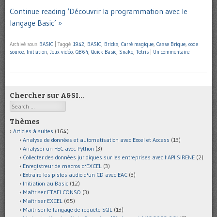
Continue reading ‘Découvrir la programmation avec le
langage Basic’ »
Archivé sous
BASIC
|
Taggé
1942
,
BASIC
,
Bricks
,
Carré magique
,
Casse Brique
,
code
source
,
Initiation
,
Jeux vidéo
,
QB64
,
Quick Basic
,
Snake
,
Tetris
|
Un commentaire
Chercher sur A&SI…
Search
Thèmes
Articles à suites
(164)
Analyse de données et automatisation avec Excel et Access
(13)
Analyser un FEC avec Python
(3)
Collecter des données juridiques sur les entreprises avec l'API SIRENE
(2)
Enregistreur de macros d'EXCEL
(3)
Extraire les pistes audio d'un CD avec EAC
(3)
Initiation au Basic
(12)
Maîtriser ETAFI CONSO
(3)
Maîtriser EXCEL
(65)
Maîtriser le langage de requête SQL
(13)