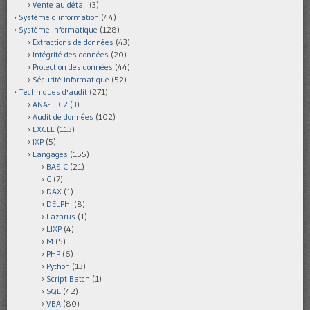
Vente au détail
(3)
Système d'information
(44)
Système informatique
(128)
Extractions de données
(43)
Intégrité des données
(20)
Protection des données
(44)
Sécurité informatique
(52)
Techniques d'audit
(271)
ANA-FEC2
(3)
Audit de données
(102)
EXCEL
(113)
IXP
(5)
Langages
(155)
BASIC
(21)
C
(7)
DAX
(1)
DELPHI
(8)
Lazarus
(1)
LIXP
(4)
M
(5)
PHP
(6)
Python
(13)
Script Batch
(1)
SQL
(42)
VBA
(80)