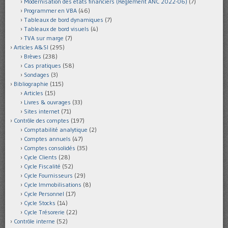
Modernisation des états financiers (Règlement ANC 2022-06)
(7)
Programmer en VBA
(46)
Tableaux de bord dynamiques
(7)
Tableaux de bord visuels
(4)
TVA sur marge
(7)
Articles A&SI
(295)
Brèves
(238)
Cas pratiques
(58)
Sondages
(3)
Bibliographie
(115)
Articles
(15)
Livres & ouvrages
(33)
Sites internet
(71)
Contrôle des comptes
(197)
Comptabilité analytique
(2)
Comptes annuels
(47)
Comptes consolidés
(35)
Cycle Clients
(28)
Cycle Fiscalité
(52)
Cycle Fournisseurs
(29)
Cycle Immobilisations
(8)
Cycle Personnel
(17)
Cycle Stocks
(14)
Cycle Trésorerie
(22)
Contrôle interne
(52)