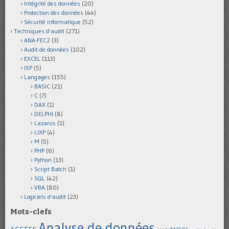
Intégrité des données
(20)
Protection des données
(44)
Sécurité informatique
(52)
Techniques d'audit
(271)
ANA-FEC2
(3)
Audit de données
(102)
EXCEL
(113)
IXP
(5)
Langages
(155)
BASIC
(21)
C
(7)
DAX
(1)
DELPHI
(8)
Lazarus
(1)
LIXP
(4)
M
(5)
PHP
(6)
Python
(13)
Script Batch
(1)
SQL
(42)
VBA
(80)
Logiciels d'audit
(23)
Mots-clefs
Analyse de données