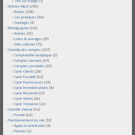
TVA sur marge
(7)
Articles A&SI
(295)
Brèves
(238)
Cas pratiques
(58)
Sondages
(3)
Bibliographie
(115)
Articles
(15)
Livres & ouvrages
(33)
Sites internet
(71)
Contrôle des comptes
(197)
Comptabilité analytique
(2)
Comptes annuels
(47)
Comptes consolidés
(35)
Cycle Clients
(28)
Cycle Fiscalité
(52)
Cycle Fournisseurs
(29)
Cycle Immobilisations
(8)
Cycle Personnel
(17)
Cycle Stocks
(14)
Cycle Trésorerie
(22)
Contrôle interne
(52)
Fraude
(42)
Fonctionnement du site
(13)
Appel à contribution
(1)
Pannes
(2)