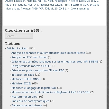
Double
,
Exelvision
,
Fiabilité
,
For... To... Next
,
Hebdogiciel
,
Histoire
,
LATITUDE E6520
,
Micro-informatique
,
MO5
,
Oric
,
Précision des calculs
,
Print
,
Spectrum
,
SQR
,
Système
informatique
,
Thomson
,
TI-99
,
TO7
,
TO8
,
Vic 20
,
ZX 81
,
^
|
2 commentaires
Chercher sur A&SI…
Search
Thèmes
Articles à suites
(164)
Analyse de données et automatisation avec Excel et Access
(13)
Analyser un FEC avec Python
(3)
Collecter des données juridiques sur les entreprises avec l'API SIRENE
(2)
Enregistreur de macros d'EXCEL
(3)
Extraire les pistes audio d'un CD avec EAC
(3)
Initiation au Basic
(12)
Maîtriser ETAFI CONSO
(3)
Maîtriser EXCEL
(65)
Maîtriser le langage de requête SQL
(13)
Modernisation des états financiers (Règlement ANC 2022-06)
(7)
Programmer en VBA
(46)
Tableaux de bord dynamiques
(7)
Tableaux de bord visuels
(4)