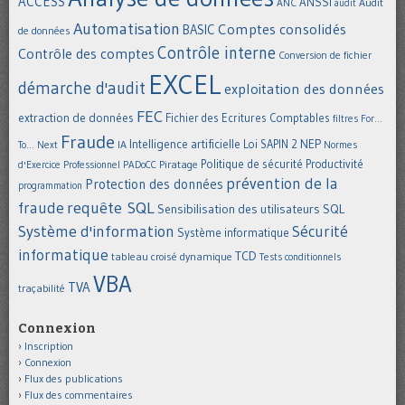
ACCESS
ANSSI
Audit
ANC
audit
Automatisation
Comptes consolidés
BASIC
de données
Contrôle interne
Contrôle des comptes
Conversion de fichier
EXCEL
démarche d'audit
exploitation des données
FEC
extraction de données
Fichier des Ecritures Comptables
filtres
For...
Fraude
Intelligence artificielle
NEP
IA
Loi SAPIN 2
To... Next
Normes
Politique de sécurité
Piratage
Productivité
d'Exercice Professionnel
PADoCC
prévention de la
Protection des données
programmation
requête SQL
fraude
Sensibilisation des utilisateurs
SQL
Système d'information
Sécurité
Système informatique
informatique
TCD
tableau croisé dynamique
Tests conditionnels
VBA
TVA
traçabilité
Connexion
Inscription
Connexion
Flux des publications
Flux des commentaires