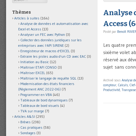
Analyse d
Thèmes
Articles à suites
(164)
Access (6
Analyse de données et automatisation avec
Excel et Access
(13)
Posté par
Benoît RIVIE
Analyser un FEC avec Python
(3)
Collecter des données juridiques sur les
Les quatre prem
entreprises avec l'API SIRENE
(2)
Enregistreur de macros d'EXCEL
(3)
sixième volet a
Extraire les pistes audio d'un CD avec EAC
(3)
réservé aux dév
Initiation au Basic
(12)
sujet sans con
Maîtriser ETAFI CONSO
(3)
Maîtriser EXCEL
(65)
Maîtriser le langage de requête SQL
(13)
Archivé sous
Analyse de
Modernisation des états financiers
compteur
,
Calculs
,
Clef
(Règlement ANC 2022-06)
(7)
Productivité
,
Transpose
Programmer en VBA
(46)
Tableaux de bord dynamiques
(7)
Tableaux de bord visuels
(4)
TVA sur marge
(7)
Articles A&SI
(295)
Brèves
(238)
Cas pratiques
(58)
Sondages
(3)