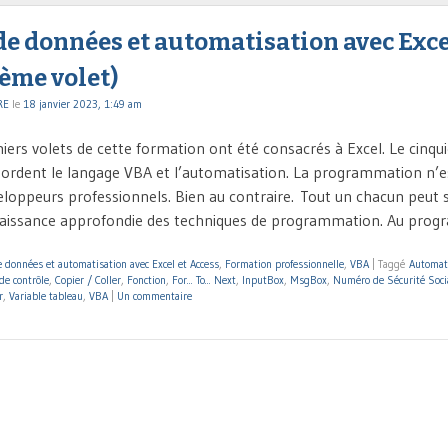
e données et automatisation avec Exce
ème volet)
RE
le
18 janvier 2023, 1:49 am
iers volets de cette formation ont été consacrés à Excel. Le cinqu
bordent le langage VBA et l’automatisation. La programmation n’es
eloppeurs professionnels. Bien au contraire. Tout un chacun peut 
naissance approfondie des techniques de programmation. Au prog
 données et automatisation avec Excel et Access
,
Formation professionnelle
,
VBA
|
Taggé
Automat
 de contrôle
,
Copier / Coller
,
Fonction
,
For... To... Next
,
InputBox
,
MsgBox
,
Numéro de Sécurité Soci
r
,
Variable tableau
,
VBA
|
Un commentaire