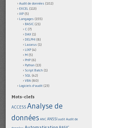
Audit de données
(102)
EXCEL
(113)
IXP
(5)
Langages
(155)
BASIC
(21)
C
(7)
DAX
(1)
DELPHI
(8)
Lazarus
(1)
LIXP
(4)
M
(5)
PHP
(6)
Python
(13)
Script Batch
(1)
SQL
(42)
VBA
(80)
Logiciels d'audit
(23)
Mots-clefs
Analyse de
ACCESS
données
ANSSI
Audit de
ANC
audit
Automatisation
BASIC
données