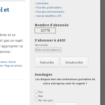
Connexion
Flux des publications
l et
Flux des commentaires
Site de WordPress-FR
Nombre d'abonnés
10778
ième et ce
t pas un sujet
S'abonner à A&SI
Your email:
s’approprier ce
ramme :
isation
,
Boucle
ale
,
Plage de cellules
,
Sondages
Les disques durs des ordinateurs portables de
votre entreprise sont-ils cryptés ?
Oui
Non
Ne sais pas