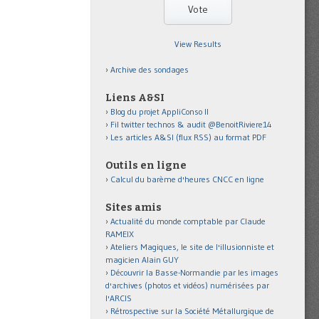
View Results
Archive des sondages
Liens A&SI
Blog du projet AppliConso II
Fil twitter technos & audit @BenoitRiviere14
Les articles A&SI (flux RSS) au format PDF
Outils en ligne
Calcul du barème d'heures CNCC en ligne
Sites amis
Actualité du monde comptable par Claude
RAMEIX
Ateliers Magiques, le site de l'illusionniste et
magicien Alain GUY
Découvrir la Basse-Normandie par les images
d'archives (photos et vidéos) numérisées par
l'ARCIS
Rétrospective sur la Société Métallurgique de