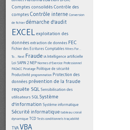
Comptes consolidés
Contrôle des
Contrôle interne
comptes
Conversion
démarche d'audit
de fichier
EXCEL
exploitation des
FEC
données
extraction de données
Fichier des Ecritures Comptables
filtres
For...
Fraude
Intelligence artificielle
IA
To... Next
NEP
Loi SAPIN 2
Normes d'Exercice Professionnel
Politique de sécurité
Piratage
PADoCC
Protection des
Productivité
programmation
prévention de la fraude
données
requête SQL
Sensibilisation des
Système
utilisateurs
SQL
d'information
Système informatique
Sécurité informatique
tableau croisé
TCD
dynamique
Tests conditionnels
traçabilité
VBA
TVA