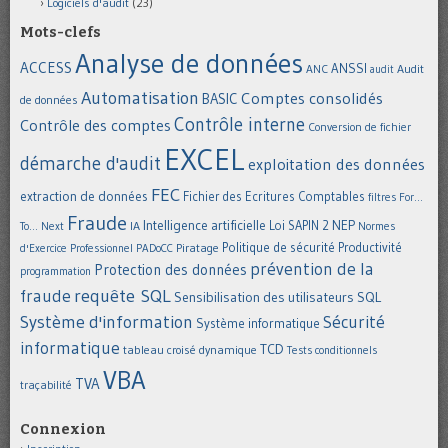
Logiciels d'audit
(23)
Mots-clefs
Analyse de données
ACCESS
ANSSI
Audit
ANC
audit
Automatisation
Comptes consolidés
BASIC
de données
Contrôle interne
Contrôle des comptes
Conversion de fichier
EXCEL
démarche d'audit
exploitation des données
FEC
extraction de données
Fichier des Ecritures Comptables
filtres
For...
Fraude
Intelligence artificielle
NEP
IA
Loi SAPIN 2
To... Next
Normes
Politique de sécurité
Piratage
Productivité
d'Exercice Professionnel
PADoCC
prévention de la
Protection des données
programmation
requête SQL
fraude
Sensibilisation des utilisateurs
SQL
Système d'information
Sécurité
Système informatique
informatique
TCD
tableau croisé dynamique
Tests conditionnels
VBA
TVA
traçabilité
Connexion