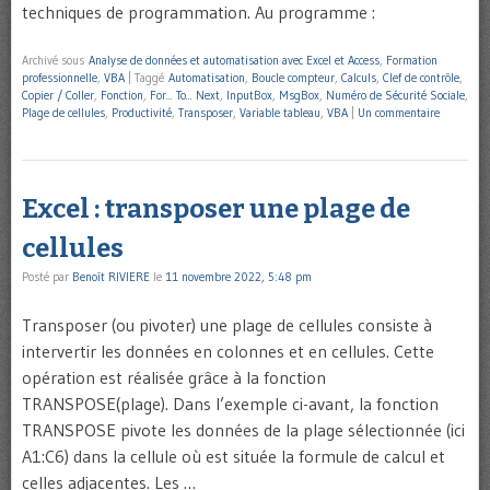
techniques de programmation. Au programme :
Archivé sous
Analyse de données et automatisation avec Excel et Access
,
Formation
professionnelle
,
VBA
|
Taggé
Automatisation
,
Boucle compteur
,
Calculs
,
Clef de contrôle
,
Copier / Coller
,
Fonction
,
For... To... Next
,
InputBox
,
MsgBox
,
Numéro de Sécurité Sociale
,
Plage de cellules
,
Productivité
,
Transposer
,
Variable tableau
,
VBA
|
Un commentaire
Excel : transposer une plage de
cellules
Posté par
Benoît RIVIERE
le
11 novembre 2022, 5:48 pm
Transposer (ou pivoter) une plage de cellules consiste à
intervertir les données en colonnes et en cellules. Cette
opération est réalisée grâce à la fonction
TRANSPOSE(plage). Dans l’exemple ci-avant, la fonction
TRANSPOSE pivote les données de la plage sélectionnée (ici
A1:C6) dans la cellule où est située la formule de calcul et
celles adjacentes. Les …