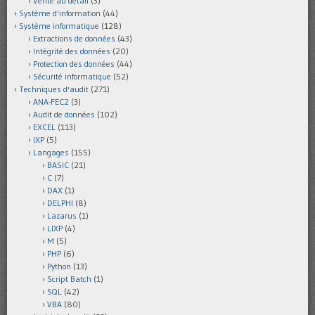
Vente au détail
(3)
Système d'information
(44)
Système informatique
(128)
Extractions de données
(43)
Intégrité des données
(20)
Protection des données
(44)
Sécurité informatique
(52)
Techniques d'audit
(271)
ANA-FEC2
(3)
Audit de données
(102)
EXCEL
(113)
IXP
(5)
Langages
(155)
BASIC
(21)
C
(7)
DAX
(1)
DELPHI
(8)
Lazarus
(1)
LIXP
(4)
M
(5)
PHP
(6)
Python
(13)
Script Batch
(1)
SQL
(42)
VBA
(80)