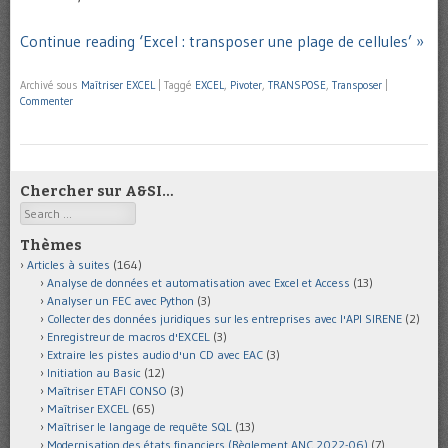
Continue reading ‘Excel : transposer une plage de cellules’ »
Archivé sous
Maîtriser EXCEL
|
Taggé
EXCEL
,
Pivoter
,
TRANSPOSE
,
Transposer
|
Commenter
Chercher sur A&SI…
Search
Thèmes
Articles à suites
(164)
Analyse de données et automatisation avec Excel et Access
(13)
Analyser un FEC avec Python
(3)
Collecter des données juridiques sur les entreprises avec l'API SIRENE
(2)
Enregistreur de macros d'EXCEL
(3)
Extraire les pistes audio d'un CD avec EAC
(3)
Initiation au Basic
(12)
Maîtriser ETAFI CONSO
(3)
Maîtriser EXCEL
(65)
Maîtriser le langage de requête SQL
(13)
Modernisation des états financiers (Règlement ANC 2022-06)
(7)