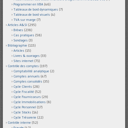
Programmer en VBA
(46)
Tableaux de bord dynamiques
(7)
Tableaux de bord visuels
(4)
TVA sur marge
(7)
Articles A&SI
(295)
Brèves
(238)
Cas pratiques
(58)
Sondages
(3)
Bibliographie
(115)
Articles
(15)
Livres & ouvrages
(33)
Sites internet
(71)
Contrôle des comptes
(197)
Comptabilité analytique
(2)
Comptes annuels
(47)
Comptes consolidés
(35)
Cycle Clients
(28)
Cycle Fiscalité
(52)
Cycle Fournisseurs
(29)
Cycle Immobilisations
(8)
Cycle Personnel
(17)
Cycle Stocks
(14)
Cycle Trésorerie
(22)
Contrôle interne
(52)
Fraude
(42)