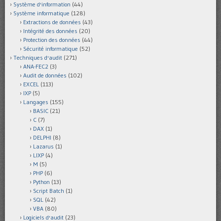
Système d'information
(44)
Système informatique
(128)
Extractions de données
(43)
Intégrité des données
(20)
Protection des données
(44)
Sécurité informatique
(52)
Techniques d'audit
(271)
ANA-FEC2
(3)
Audit de données
(102)
EXCEL
(113)
IXP
(5)
Langages
(155)
BASIC
(21)
C
(7)
DAX
(1)
DELPHI
(8)
Lazarus
(1)
LIXP
(4)
M
(5)
PHP
(6)
Python
(13)
Script Batch
(1)
SQL
(42)
VBA
(80)
Logiciels d'audit
(23)