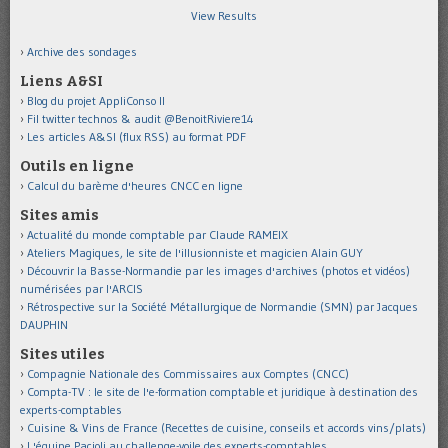
View Results
Archive des sondages
Liens A&SI
Blog du projet AppliConso II
Fil twitter technos & audit @BenoitRiviere14
Les articles A&SI (flux RSS) au format PDF
Outils en ligne
Calcul du barème d'heures CNCC en ligne
Sites amis
Actualité du monde comptable par Claude RAMEIX
Ateliers Magiques, le site de l'illusionniste et magicien Alain GUY
Découvrir la Basse-Normandie par les images d'archives (photos et vidéos)
numérisées par l'ARCIS
Rétrospective sur la Société Métallurgique de Normandie (SMN) par Jacques
DAUPHIN
Sites utiles
Compagnie Nationale des Commissaires aux Comptes (CNCC)
Compta-TV : le site de l'e-formation comptable et juridique à destination des
experts-comptables
Cuisine & Vins de France (Recettes de cuisine, conseils et accords vins/plats)
L'équipe Pacioli au challenge-voile des experts-comptables