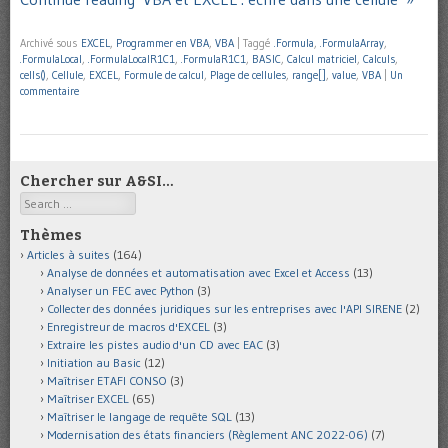
Archivé sous
EXCEL
,
Programmer en VBA
,
VBA
|
Taggé
.Formula
,
.FormulaArray
,
.FormulaLocal
,
.FormulaLocalR1C1
,
.FormulaR1C1
,
BASIC
,
Calcul matriciel
,
Calculs
,
cells()
,
Cellule
,
EXCEL
,
Formule de calcul
,
Plage de cellules
,
range[]
,
value
,
VBA
|
Un
commentaire
Chercher sur A&SI…
Search
Thèmes
Articles à suites
(164)
Analyse de données et automatisation avec Excel et Access
(13)
Analyser un FEC avec Python
(3)
Collecter des données juridiques sur les entreprises avec l'API SIRENE
(2)
Enregistreur de macros d'EXCEL
(3)
Extraire les pistes audio d'un CD avec EAC
(3)
Initiation au Basic
(12)
Maîtriser ETAFI CONSO
(3)
Maîtriser EXCEL
(65)
Maîtriser le langage de requête SQL
(13)
Modernisation des états financiers (Règlement ANC 2022-06)
(7)