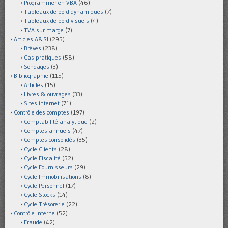
Programmer en VBA
(46)
Tableaux de bord dynamiques
(7)
Tableaux de bord visuels
(4)
TVA sur marge
(7)
Articles A&SI
(295)
Brèves
(238)
Cas pratiques
(58)
Sondages
(3)
Bibliographie
(115)
Articles
(15)
Livres & ouvrages
(33)
Sites internet
(71)
Contrôle des comptes
(197)
Comptabilité analytique
(2)
Comptes annuels
(47)
Comptes consolidés
(35)
Cycle Clients
(28)
Cycle Fiscalité
(52)
Cycle Fournisseurs
(29)
Cycle Immobilisations
(8)
Cycle Personnel
(17)
Cycle Stocks
(14)
Cycle Trésorerie
(22)
Contrôle interne
(52)
Fraude
(42)