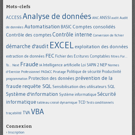
Mots-clefs
Analyse de données
ACCESS
ANSSI
Audit
ANC
audit
Automatisation
Comptes consolidés
BASIC
de données
Contrôle interne
Contrôle des comptes
Conversion de fichier
EXCEL
démarche d'audit
exploitation des données
FEC
extraction de données
Fichier des Ecritures Comptables
filtres
For...
Fraude
Intelligence artificielle
NEP
IA
Loi SAPIN 2
To... Next
Normes
Politique de sécurité
Piratage
Productivité
d'Exercice Professionnel
PADoCC
prévention de la
Protection des données
programmation
requête SQL
fraude
Sensibilisation des utilisateurs
SQL
Système d'information
Sécurité
Système informatique
informatique
TCD
tableau croisé dynamique
Tests conditionnels
VBA
TVA
traçabilité
Connexion
Inscription