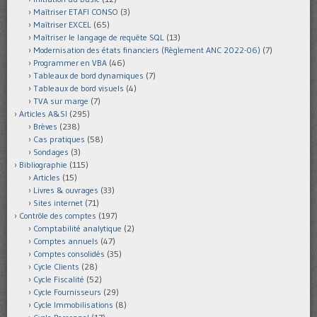
Maîtriser ETAFI CONSO
(3)
Maîtriser EXCEL
(65)
Maîtriser le langage de requête SQL
(13)
Modernisation des états financiers (Règlement ANC 2022-06)
(7)
Programmer en VBA
(46)
Tableaux de bord dynamiques
(7)
Tableaux de bord visuels
(4)
TVA sur marge
(7)
Articles A&SI
(295)
Brèves
(238)
Cas pratiques
(58)
Sondages
(3)
Bibliographie
(115)
Articles
(15)
Livres & ouvrages
(33)
Sites internet
(71)
Contrôle des comptes
(197)
Comptabilité analytique
(2)
Comptes annuels
(47)
Comptes consolidés
(35)
Cycle Clients
(28)
Cycle Fiscalité
(52)
Cycle Fournisseurs
(29)
Cycle Immobilisations
(8)