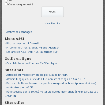
Non
Qu'est-ce que c'est ?
View Results
Archive des sondages
Liens A&SI
Blog du projet AppliConso II
Fil twitter technos & audit @BenoitRiviere14
Les articles A&SI (flux RSS) au format PDF
Outils en ligne
Calcul du barème d'heures CNCC en ligne
Sites amis
Actualité du monde comptable par Claude RAMEIX
Ateliers Magiques, le site de l'illusionniste et magicien Alain GUY
Découvrir la Basse-Normandie par les images d'archives (photos et vidéos)
numérisées par l'ARCIS
Rétrospective sur la Société Métallurgique de Normandie (SMN) par Jacques
DAUPHIN
Sites utiles