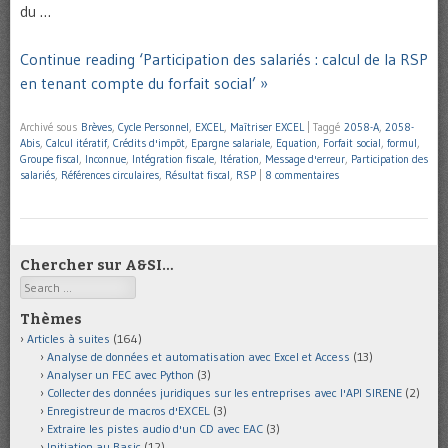
du …
Continue reading ‘Participation des salariés : calcul de la RSP
en tenant compte du forfait social’ »
Archivé sous
Brèves
,
Cycle Personnel
,
EXCEL
,
Maîtriser EXCEL
|
Taggé
2058-A
,
2058-
Abis
,
Calcul itératif
,
Crédits d'impôt
,
Epargne salariale
,
Equation
,
Forfait social
,
formul
,
Groupe fiscal
,
Inconnue
,
Intégration fiscale
,
Itération
,
Message d'erreur
,
Participation des
salariés
,
Références circulaires
,
Résultat fiscal
,
RSP
|
8 commentaires
Chercher sur A&SI…
Search
Thèmes
Articles à suites
(164)
Analyse de données et automatisation avec Excel et Access
(13)
Analyser un FEC avec Python
(3)
Collecter des données juridiques sur les entreprises avec l'API SIRENE
(2)
Enregistreur de macros d'EXCEL
(3)
Extraire les pistes audio d'un CD avec EAC
(3)
Initiation au Basic
(12)