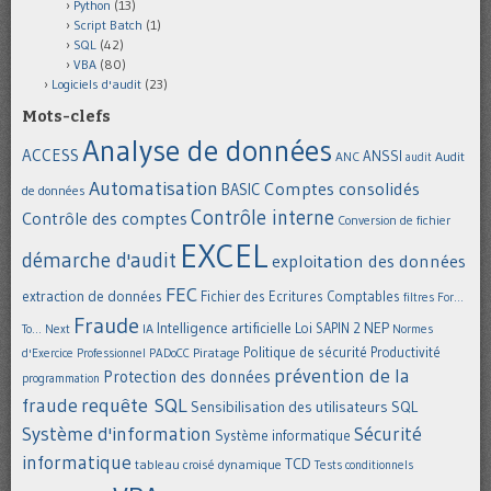
Python
(13)
Script Batch
(1)
SQL
(42)
VBA
(80)
Logiciels d'audit
(23)
Mots-clefs
Analyse de données
ACCESS
ANSSI
Audit
ANC
audit
Automatisation
Comptes consolidés
BASIC
de données
Contrôle interne
Contrôle des comptes
Conversion de fichier
EXCEL
démarche d'audit
exploitation des données
FEC
extraction de données
Fichier des Ecritures Comptables
filtres
For...
Fraude
Intelligence artificielle
NEP
IA
Loi SAPIN 2
To... Next
Normes
Politique de sécurité
Piratage
Productivité
d'Exercice Professionnel
PADoCC
prévention de la
Protection des données
programmation
requête SQL
fraude
Sensibilisation des utilisateurs
SQL
Système d'information
Sécurité
Système informatique
informatique
TCD
tableau croisé dynamique
Tests conditionnels