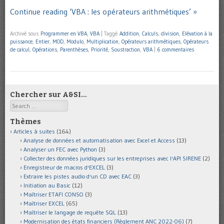
Continue reading ‘VBA : les opérateurs arithmétiques’ »
Archivé sous
Programmer en VBA
,
VBA
|
Taggé
Addition
,
Calculs
,
division
,
Elévation à la
puissance
,
Entier
,
MOD
,
Modulo
,
Multiplication
,
Opérateurs arithmétiques
,
Opérateurs
de calcul
,
Opérations
,
Parenthèses
,
Priorité
,
Soustraction
,
VBA
|
6 commentaires
Chercher sur A&SI…
Search
Thèmes
Articles à suites
(164)
Analyse de données et automatisation avec Excel et Access
(13)
Analyser un FEC avec Python
(3)
Collecter des données juridiques sur les entreprises avec l'API SIRENE
(2)
Enregistreur de macros d'EXCEL
(3)
Extraire les pistes audio d'un CD avec EAC
(3)
Initiation au Basic
(12)
Maîtriser ETAFI CONSO
(3)
Maîtriser EXCEL
(65)
Maîtriser le langage de requête SQL
(13)
Modernisation des états financiers (Règlement ANC 2022-06)
(7)