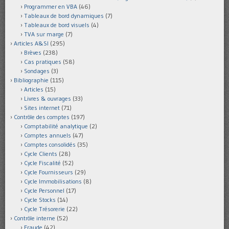
Programmer en VBA
(46)
Tableaux de bord dynamiques
(7)
Tableaux de bord visuels
(4)
TVA sur marge
(7)
Articles A&SI
(295)
Brèves
(238)
Cas pratiques
(58)
Sondages
(3)
Bibliographie
(115)
Articles
(15)
Livres & ouvrages
(33)
Sites internet
(71)
Contrôle des comptes
(197)
Comptabilité analytique
(2)
Comptes annuels
(47)
Comptes consolidés
(35)
Cycle Clients
(28)
Cycle Fiscalité
(52)
Cycle Fournisseurs
(29)
Cycle Immobilisations
(8)
Cycle Personnel
(17)
Cycle Stocks
(14)
Cycle Trésorerie
(22)
Contrôle interne
(52)
Fraude
(42)