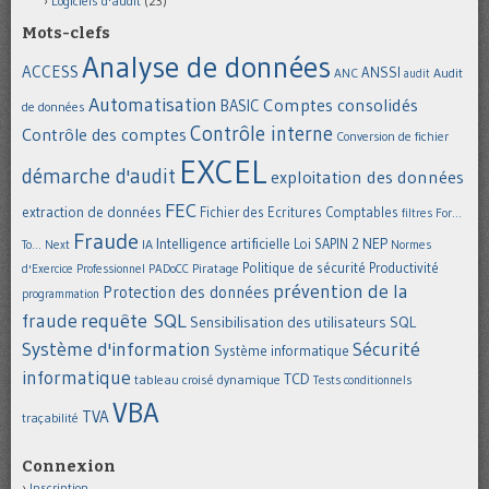
Logiciels d'audit
(23)
Mots-clefs
Analyse de données
ACCESS
ANSSI
Audit
ANC
audit
Automatisation
Comptes consolidés
BASIC
de données
Contrôle interne
Contrôle des comptes
Conversion de fichier
EXCEL
démarche d'audit
exploitation des données
FEC
extraction de données
Fichier des Ecritures Comptables
filtres
For...
Fraude
Intelligence artificielle
NEP
IA
Loi SAPIN 2
To... Next
Normes
Politique de sécurité
Piratage
Productivité
d'Exercice Professionnel
PADoCC
prévention de la
Protection des données
programmation
requête SQL
fraude
Sensibilisation des utilisateurs
SQL
Système d'information
Sécurité
Système informatique
informatique
TCD
tableau croisé dynamique
Tests conditionnels
VBA
TVA
traçabilité
Connexion
Inscription