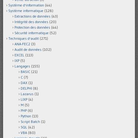
Système d'information
(44)
Système informatique
(128)
Extractions de données
(43)
Intégrité des données
(20)
Protection des données
(44)
Sécurité informatique
(52)
Techniques d'audit
(271)
ANA-FEC2
(3)
Audit de données
(102)
EXCEL
(113)
IXP
(5)
Langages
(155)
BASIC
(21)
C
(7)
DAX
(1)
DELPHI
(8)
Lazarus
(1)
LIXP
(4)
M
(5)
PHP
(6)
Python
(13)
Script Batch
(1)
SQL
(42)
VBA
(80)