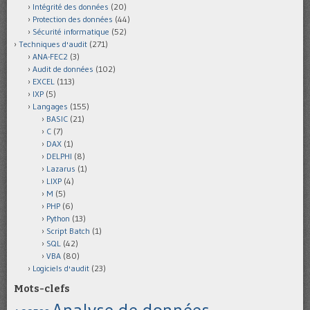
Intégrité des données
(20)
Protection des données
(44)
Sécurité informatique
(52)
Techniques d'audit
(271)
ANA-FEC2
(3)
Audit de données
(102)
EXCEL
(113)
IXP
(5)
Langages
(155)
BASIC
(21)
C
(7)
DAX
(1)
DELPHI
(8)
Lazarus
(1)
LIXP
(4)
M
(5)
PHP
(6)
Python
(13)
Script Batch
(1)
SQL
(42)
VBA
(80)
Logiciels d'audit
(23)
Mots-clefs
Analyse de données