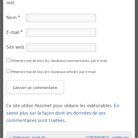
mél.
Nom
*
E-mail
*
Site web
Prévenez-moi de tous les nouveaux commentaires par e-mail.
Prévenez-moi de tous les nouveaux articles par e-mail.
Ce site utilise Akismet pour réduire les indésirables.
En
savoir plus sur la façon dont les données de vos
commentaires sont traitées
.
«
Télétravail : guide de
CORONAVIRUS : profitez du
Post navigation