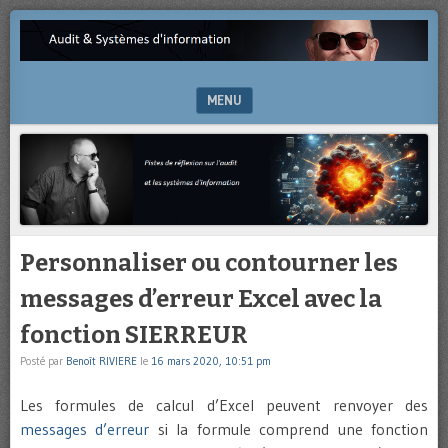
Pistes
AUDIT
de
&
réflexion
sur
MENU
SYSTÈMES
l’audit
et
SKIP TO CONTENT
D'INFORMATION
les
systèmes
d’information
Personnaliser ou contourner les
messages d’erreur Excel avec la
fonction SIERREUR
Posté par
Benoît RIVIERE
le
16 mars 2020, 10:51 pm
Les formules de calcul d’Excel peuvent renvoyer des
messages d’erreur
si la formule comprend une fonction