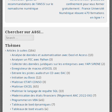
recommandations de l’ANSSI sur le
confinement pour vous former
nomadisme numérique
gratuitement : France Université
Numérique réouvre 470 formations
en ligne !
»
Chercher sur A&SI…
Search
Thèmes
Articles à suites
(164)
Analyse de données et automatisation avec Excel et Access
(13)
Analyser un FEC avec Python
(3)
Collecter des données juridiques sur les entreprises avec l'API SIRENE
(2)
Enregistreur de macros d'EXCEL
(3)
Extraire les pistes audio d'un CD avec EAC
(3)
Initiation au Basic
(12)
Maîtriser ETAFI CONSO
(3)
Maîtriser EXCEL
(65)
Maîtriser le langage de requête SQL
(13)
Modernisation des états financiers (Règlement ANC 2022-06)
(7)
Programmer en VBA
(46)
Tableaux de bord dynamiques
(7)
Tableaux de bord visuels
(4)