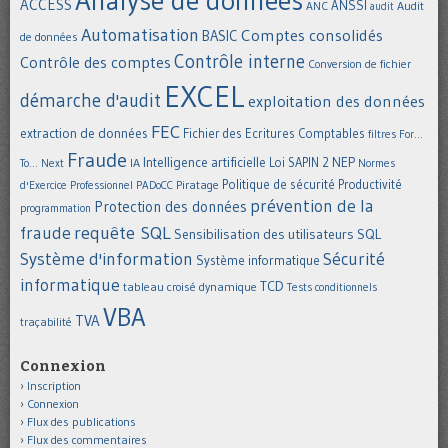
ACCESS
ANSSI
Audit
ANC
audit
Automatisation
Comptes consolidés
BASIC
de données
Contrôle interne
Contrôle des comptes
Conversion de fichier
EXCEL
démarche d'audit
exploitation des données
FEC
extraction de données
Fichier des Ecritures Comptables
filtres
For...
Fraude
Intelligence artificielle
NEP
IA
Loi SAPIN 2
To... Next
Normes
Politique de sécurité
Piratage
Productivité
d'Exercice Professionnel
PADoCC
prévention de la
Protection des données
programmation
requête SQL
fraude
Sensibilisation des utilisateurs
SQL
Système d'information
Sécurité
Système informatique
informatique
TCD
tableau croisé dynamique
Tests conditionnels
VBA
TVA
traçabilité
Connexion
Inscription
Connexion
Flux des publications
Flux des commentaires