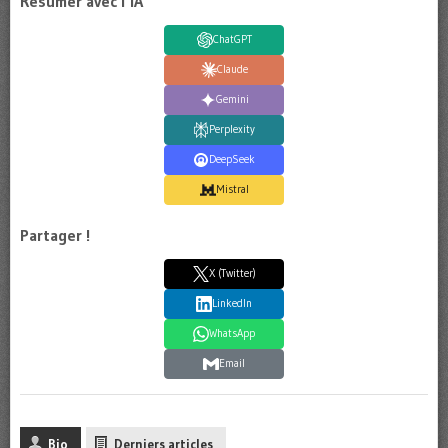
Résumer avec l'IA
ChatGPT
Claude
Gemini
Perplexity
DeepSeek
Mistral
Partager !
X (Twitter)
LinkedIn
WhatsApp
Email
Bio
Derniers articles