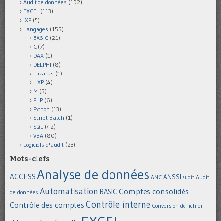
Audit de données
(102)
EXCEL
(113)
IXP
(5)
Langages
(155)
BASIC
(21)
C
(7)
DAX
(1)
DELPHI
(8)
Lazarus
(1)
LIXP
(4)
M
(5)
PHP
(6)
Python
(13)
Script Batch
(1)
SQL
(42)
VBA
(80)
Logiciels d'audit
(23)
Mots-clefs
Analyse de données
ACCESS
ANSSI
Audit
ANC
audit
Automatisation
Comptes consolidés
BASIC
de données
Contrôle interne
Contrôle des comptes
Conversion de fichier