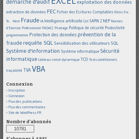
EXCEL
démarche d'audit
exploitation des données
FEC
extraction de données
Fichier des Ecritures Comptables
filtres
For...
Fraude
Intelligence artificielle
NEP
IA
Loi SAPIN 2
To... Next
Normes
Politique de sécurité
Piratage
Productivité
d'Exercice Professionnel
PADoCC
prévention de la
Protection des données
programmation
requête SQL
fraude
Sensibilisation des utilisateurs
SQL
Système d'information
Sécurité
Système informatique
informatique
TCD
tableau croisé dynamique
Tests conditionnels
VBA
TVA
traçabilité
Connexion
Inscription
Connexion
Flux des publications
Flux des commentaires
Site de WordPress-FR
Nombre d'abonnés
10781
S'abonner à A&SI