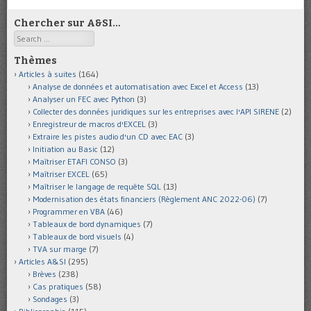
Chercher sur A&SI…
Search
Thèmes
Articles à suites
(164)
Analyse de données et automatisation avec Excel et Access
(13)
Analyser un FEC avec Python
(3)
Collecter des données juridiques sur les entreprises avec l'API SIRENE
(2)
Enregistreur de macros d'EXCEL
(3)
Extraire les pistes audio d'un CD avec EAC
(3)
Initiation au Basic
(12)
Maîtriser ETAFI CONSO
(3)
Maîtriser EXCEL
(65)
Maîtriser le langage de requête SQL
(13)
Modernisation des états financiers (Règlement ANC 2022-06)
(7)
Programmer en VBA
(46)
Tableaux de bord dynamiques
(7)
Tableaux de bord visuels
(4)
TVA sur marge
(7)
Articles A&SI
(295)
Brèves
(238)
Cas pratiques
(58)
Sondages
(3)