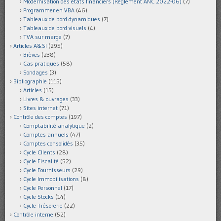
Modernisation des états financiers (Règlement ANC 2022-06)
(7)
Programmer en VBA
(46)
Tableaux de bord dynamiques
(7)
Tableaux de bord visuels
(4)
TVA sur marge
(7)
Articles A&SI
(295)
Brèves
(238)
Cas pratiques
(58)
Sondages
(3)
Bibliographie
(115)
Articles
(15)
Livres & ouvrages
(33)
Sites internet
(71)
Contrôle des comptes
(197)
Comptabilité analytique
(2)
Comptes annuels
(47)
Comptes consolidés
(35)
Cycle Clients
(28)
Cycle Fiscalité
(52)
Cycle Fournisseurs
(29)
Cycle Immobilisations
(8)
Cycle Personnel
(17)
Cycle Stocks
(14)
Cycle Trésorerie
(22)
Contrôle interne
(52)