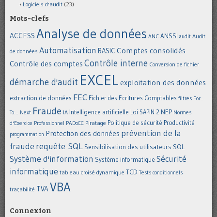
Logiciels d'audit
(23)
Mots-clefs
Analyse de données
ACCESS
ANSSI
Audit
ANC
audit
Automatisation
Comptes consolidés
BASIC
de données
Contrôle interne
Contrôle des comptes
Conversion de fichier
EXCEL
démarche d'audit
exploitation des données
FEC
extraction de données
Fichier des Ecritures Comptables
filtres
For...
Fraude
Intelligence artificielle
NEP
IA
Loi SAPIN 2
To... Next
Normes
Politique de sécurité
Piratage
Productivité
d'Exercice Professionnel
PADoCC
prévention de la
Protection des données
programmation
requête SQL
fraude
Sensibilisation des utilisateurs
SQL
Système d'information
Sécurité
Système informatique
informatique
TCD
tableau croisé dynamique
Tests conditionnels
VBA
TVA
traçabilité
Connexion