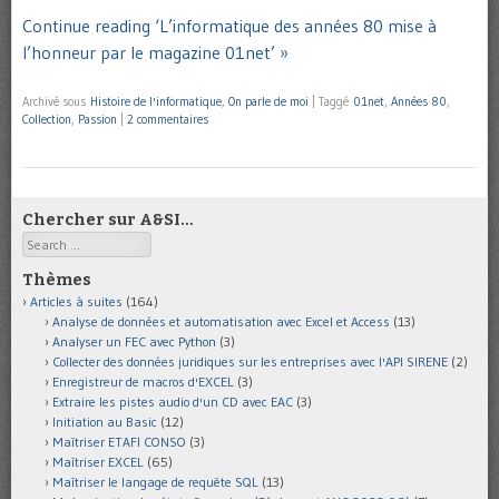
Continue reading ‘L’informatique des années 80 mise à
l’honneur par le magazine 01net’ »
Archivé sous
Histoire de l'informatique
,
On parle de moi
|
Taggé
01net
,
Années 80
,
Collection
,
Passion
|
2 commentaires
Chercher sur A&SI…
Search
Thèmes
Articles à suites
(164)
Analyse de données et automatisation avec Excel et Access
(13)
Analyser un FEC avec Python
(3)
Collecter des données juridiques sur les entreprises avec l'API SIRENE
(2)
Enregistreur de macros d'EXCEL
(3)
Extraire les pistes audio d'un CD avec EAC
(3)
Initiation au Basic
(12)
Maîtriser ETAFI CONSO
(3)
Maîtriser EXCEL
(65)
Maîtriser le langage de requête SQL
(13)