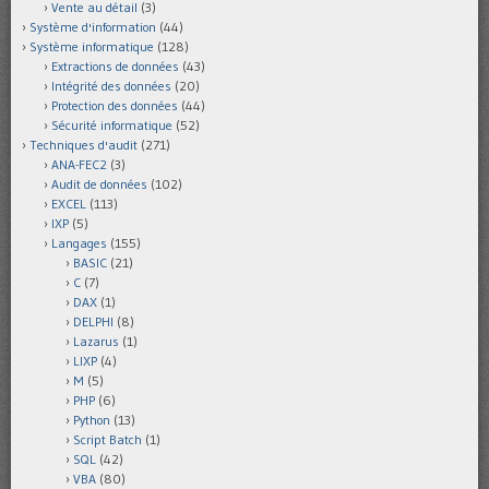
Vente au détail
(3)
Système d'information
(44)
Système informatique
(128)
Extractions de données
(43)
Intégrité des données
(20)
Protection des données
(44)
Sécurité informatique
(52)
Techniques d'audit
(271)
ANA-FEC2
(3)
Audit de données
(102)
EXCEL
(113)
IXP
(5)
Langages
(155)
BASIC
(21)
C
(7)
DAX
(1)
DELPHI
(8)
Lazarus
(1)
LIXP
(4)
M
(5)
PHP
(6)
Python
(13)
Script Batch
(1)
SQL
(42)
VBA
(80)