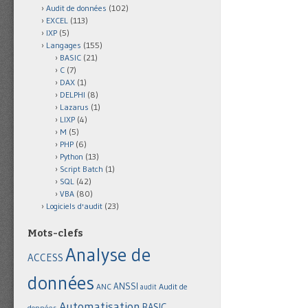
Audit de données
(102)
EXCEL
(113)
IXP
(5)
Langages
(155)
BASIC
(21)
C
(7)
DAX
(1)
DELPHI
(8)
Lazarus
(1)
LIXP
(4)
M
(5)
PHP
(6)
Python
(13)
Script Batch
(1)
SQL
(42)
VBA
(80)
Logiciels d'audit
(23)
Mots-clefs
Analyse de
ACCESS
données
ANSSI
Audit de
ANC
audit
Automatisation
BASIC
données