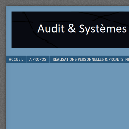
Pistes
AUDIT
de
&
réflexion
sur
SYSTÈMES
l’audit
et
D'INFORMATION
les
systèmes
Menu
SKIP TO CONTENT
ACCUEIL
A PROPOS
RÉALISATIONS PERSONNELLES & PROJETS I
d’information