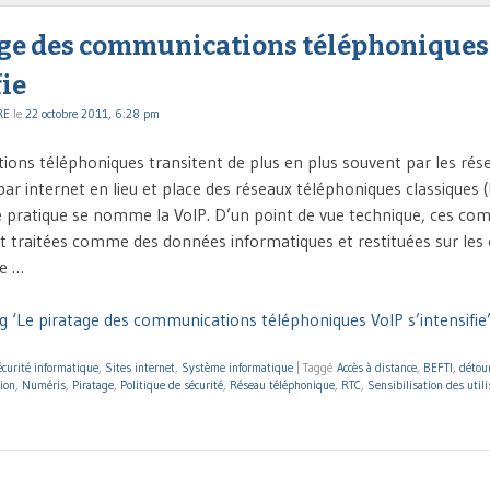
age des communications téléphoniques
fie
RE
le
22 octobre 2011, 6:28 pm
ons téléphoniques transitent de plus en plus souvent par les rés
par internet en lieu et place des réseaux téléphoniques classiques
e pratique se nomme la VoIP. D’un point de vue technique, ces co
 traitées comme des données informatiques et restituées sur les
de …
g ‘Le piratage des communications téléphoniques VoIP s’intensifie’
curité informatique
,
Sites internet
,
Système informatique
|
Taggé
Accès à distance
,
BEFTI
,
détou
ion
,
Numéris
,
Piratage
,
Politique de sécurité
,
Réseau téléphonique
,
RTC
,
Sensibilisation des util