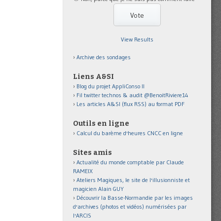
View Results
Archive des sondages
Liens A&SI
Blog du projet AppliConso II
Fil twitter technos & audit @BenoitRiviere14
Les articles A&SI (flux RSS) au format PDF
Outils en ligne
Calcul du barème d'heures CNCC en ligne
Sites amis
Actualité du monde comptable par Claude
RAMEIX
Ateliers Magiques, le site de l'illusionniste et
magicien Alain GUY
Découvrir la Basse-Normandie par les images
d'archives (photos et vidéos) numérisées par
l'ARCIS