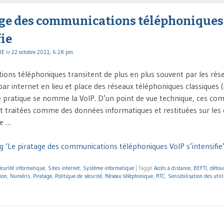
age des communications téléphoniques
fie
RE
le
22 octobre 2011, 6:28 pm
ons téléphoniques transitent de plus en plus souvent par les rés
par internet en lieu et place des réseaux téléphoniques classiques
e pratique se nomme la VoIP. D’un point de vue technique, ces co
 traitées comme des données informatiques et restituées sur les
de …
g ‘Le piratage des communications téléphoniques VoIP s’intensifie’
curité informatique
,
Sites internet
,
Système informatique
|
Taggé
Accès à distance
,
BEFTI
,
détou
ion
,
Numéris
,
Piratage
,
Politique de sécurité
,
Réseau téléphonique
,
RTC
,
Sensibilisation des util