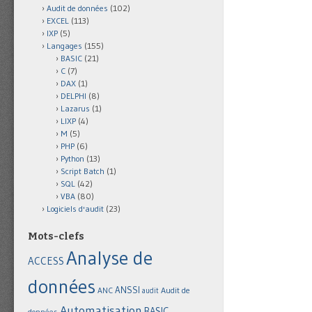
Audit de données
(102)
EXCEL
(113)
IXP
(5)
Langages
(155)
BASIC
(21)
C
(7)
DAX
(1)
DELPHI
(8)
Lazarus
(1)
LIXP
(4)
M
(5)
PHP
(6)
Python
(13)
Script Batch
(1)
SQL
(42)
VBA
(80)
Logiciels d'audit
(23)
Mots-clefs
Analyse de
ACCESS
données
ANSSI
Audit de
ANC
audit
Automatisation
BASIC
données