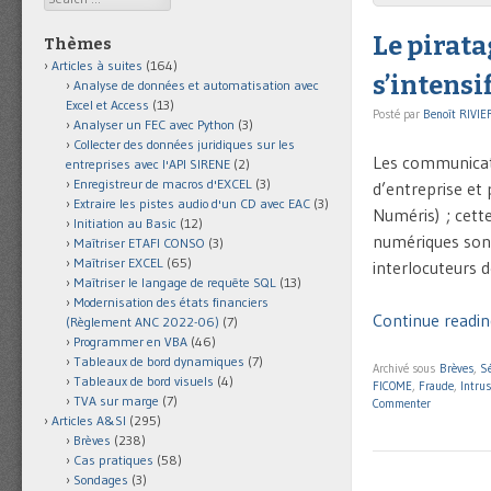
Le pirat
Thèmes
Articles à suites
(164)
s’intensi
Analyse de données et automatisation avec
Excel et Access
(13)
Posté par
Benoît RIVIE
Analyser un FEC avec Python
(3)
Collecter des données juridiques sur les
Les communicati
entreprises avec l'API SIRENE
(2)
Enregistreur de macros d'EXCEL
(3)
d’entreprise et 
Extraire les pistes audio d'un CD avec EAC
(3)
Numéris) ; cett
Initiation au Basic
(12)
numériques sont
Maîtriser ETAFI CONSO
(3)
Maîtriser EXCEL
(65)
interlocuteurs 
Maîtriser le langage de requête SQL
(13)
Modernisation des états financiers
Continue readin
(Règlement ANC 2022-06)
(7)
Programmer en VBA
(46)
Tableaux de bord dynamiques
(7)
Archivé sous
Brèves
,
Sé
Tableaux de bord visuels
(4)
FICOME
,
Fraude
,
Intrus
TVA sur marge
(7)
Commenter
Articles A&SI
(295)
Brèves
(238)
Cas pratiques
(58)
Sondages
(3)