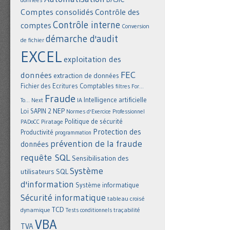
Comptes consolidés
Contrôle des
Contrôle interne
comptes
Conversion
démarche d'audit
de fichier
EXCEL
exploitation des
FEC
données
extraction de données
Fichier des Ecritures Comptables
filtres
For...
Fraude
Intelligence artificielle
IA
To... Next
NEP
Loi SAPIN 2
Normes d'Exercice Professionnel
Politique de sécurité
Piratage
PADoCC
Protection des
Productivité
programmation
prévention de la fraude
données
requête SQL
Sensibilisation des
Système
utilisateurs
SQL
d'information
Système informatique
Sécurité informatique
tableau croisé
TCD
dynamique
Tests conditionnels
traçabilité
VBA
TVA