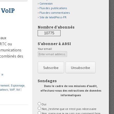
Connexion
Flux des publications
 VoIP
Flux des commentaires
Site de WordPress-FR
Nombre d'abonnés
10775
eaux
 (RTC ou
S'abonner à A&SI
Your email:
mmunications
 combinés des
 »
Sondages
rnement
,
Espionnage
,
Dans le cadre de vos missions d'audit,
isateurs
,
VoIP
,
Vol
|
effectuez-vous des extractions de données
informatiques
Oui
Non, j'estime que ce n'est pas nécessaire
Non, parce que je ne sais pas comment faire