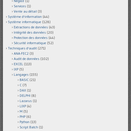
Négoce
(1)
Services
(1)
Vente au détail
(3)
Système d'information
(44)
Système informatique
(128)
Extractions de données
(43)
Intégrité des données
(20)
Protection des données
(44)
Sécurité informatique
(52)
Techniques d'audit
(271)
ANA-FEC2
(3)
Audit de données
(102)
EXCEL
(113)
IXP
(5)
Langages
(155)
BASIC
(21)
C
(7)
DAX
(1)
DELPHI
(8)
Lazarus
(1)
LIXP
(4)
M
(5)
PHP
(6)
Python
(13)
Script Batch
(1)