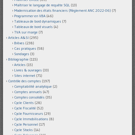
Maîtriser le langage de requête SQL
(13)
Modernisation des états financiers (Règlement ANC 2022-06)
(7)
Programmer en VBA
(46)
Tableaux de bord dynamiques
(7)
Tableaux de bord visuels
(4)
TVA sur marge
(7)
Articles A&SI
(295)
Brèves
(238)
Cas pratiques
(58)
Sondages
(3)
Bibliographie
(115)
Articles
(15)
Livres & ouvrages
(33)
Sites internet
(71)
Contrôle des comptes
(197)
Comptabilité analytique
(2)
Comptes annuels
(47)
Comptes consolidés
(35)
Cycle Clients
(28)
Cycle Fiscalité
(52)
Cycle Fournisseurs
(29)
Cycle Immobilisations
(8)
Cycle Personnel
(17)
Cycle Stocks
(14)