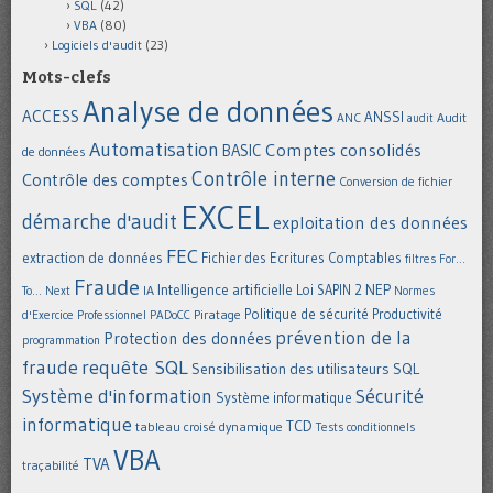
SQL
(42)
VBA
(80)
Logiciels d'audit
(23)
Mots-clefs
Analyse de données
ACCESS
ANSSI
Audit
ANC
audit
Automatisation
Comptes consolidés
BASIC
de données
Contrôle interne
Contrôle des comptes
Conversion de fichier
EXCEL
démarche d'audit
exploitation des données
FEC
extraction de données
Fichier des Ecritures Comptables
filtres
For...
Fraude
Intelligence artificielle
NEP
IA
Loi SAPIN 2
To... Next
Normes
Politique de sécurité
Piratage
Productivité
d'Exercice Professionnel
PADoCC
prévention de la
Protection des données
programmation
requête SQL
fraude
Sensibilisation des utilisateurs
SQL
Système d'information
Sécurité
Système informatique
informatique
TCD
tableau croisé dynamique
Tests conditionnels
VBA
TVA
traçabilité