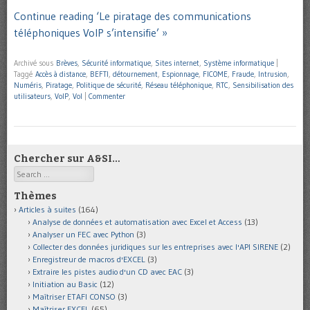
Continue reading ‘Le piratage des communications
téléphoniques VoIP s’intensifie’ »
Archivé sous
Brèves
,
Sécurité informatique
,
Sites internet
,
Système informatique
|
Taggé
Accès à distance
,
BEFTI
,
détournement
,
Espionnage
,
FICOME
,
Fraude
,
Intrusion
,
Numéris
,
Piratage
,
Politique de sécurité
,
Réseau téléphonique
,
RTC
,
Sensibilisation des
utilisateurs
,
VoIP
,
Vol
|
Commenter
Chercher sur A&SI…
Search
Thèmes
Articles à suites
(164)
Analyse de données et automatisation avec Excel et Access
(13)
Analyser un FEC avec Python
(3)
Collecter des données juridiques sur les entreprises avec l'API SIRENE
(2)
Enregistreur de macros d'EXCEL
(3)
Extraire les pistes audio d'un CD avec EAC
(3)
Initiation au Basic
(12)
Maîtriser ETAFI CONSO
(3)
Maîtriser EXCEL
(65)