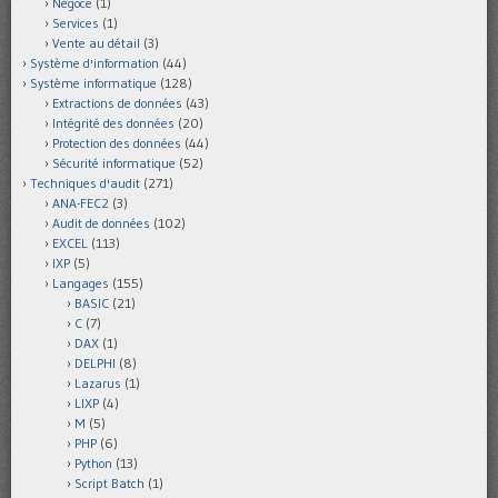
Négoce
(1)
Services
(1)
Vente au détail
(3)
Système d'information
(44)
Système informatique
(128)
Extractions de données
(43)
Intégrité des données
(20)
Protection des données
(44)
Sécurité informatique
(52)
Techniques d'audit
(271)
ANA-FEC2
(3)
Audit de données
(102)
EXCEL
(113)
IXP
(5)
Langages
(155)
BASIC
(21)
C
(7)
DAX
(1)
DELPHI
(8)
Lazarus
(1)
LIXP
(4)
M
(5)
PHP
(6)
Python
(13)
Script Batch
(1)