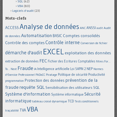
SQL
(42)
VBA
(80)
Logiciels d'audit
(23)
Mots-clefs
Analyse de données
ACCESS
ANSSI
Audit
ANC
audit
Automatisation
Comptes consolidés
BASIC
de données
Contrôle interne
Contrôle des comptes
Conversion de fichier
EXCEL
démarche d'audit
exploitation des données
FEC
extraction de données
Fichier des Ecritures Comptables
filtres
For...
Fraude
Intelligence artificielle
NEP
IA
Loi SAPIN 2
To... Next
Normes
Politique de sécurité
Piratage
Productivité
d'Exercice Professionnel
PADoCC
prévention de la
Protection des données
programmation
requête SQL
fraude
Sensibilisation des utilisateurs
SQL
Système d'information
Sécurité
Système informatique
informatique
TCD
tableau croisé dynamique
Tests conditionnels
VBA
TVA
traçabilité