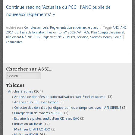
Continue reading ‘Actualité du PCG : l’ANC publie de
nouveaux règlements’ »
Archivé sous
Comptes annuels
,
Réglementation et démarche d'audit
|
Taggé
ANC
,
ANC
2014-03
,
Frais de formation
,
Fusion
,
Loi n° 2019-744
,
PCG
,
Plan Comptable Général
,
Règlement N° 2019-06
,
Règlement N° 2019-09
,
Scission
,
Sociétés soeurs
,
Soilihi
|
Commenter
Chercher sur A&SI…
Search
Thèmes
Articles à suites
(164)
Analyse de données et automatisation avec Excel et Access
(13)
Analyser un FEC avec Python
(3)
Collecter des données juridiques sur les entreprises avec l'API SIRENE
(2)
Enregistreur de macros d'EXCEL
(3)
Extraire les pistes audio d'un CD avec EAC
(3)
Initiation au Basic
(12)
Maîtriser ETAFI CONSO
(3)
Maîtriser EXCEL
(65)