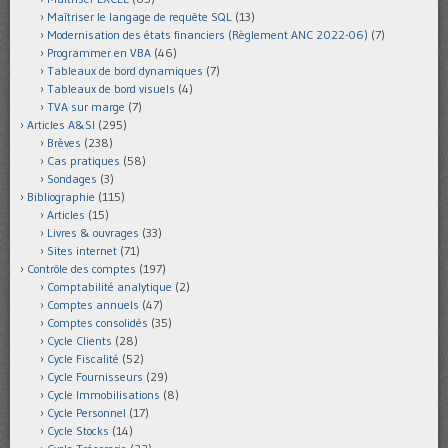
Maîtriser le langage de requête SQL
(13)
Modernisation des états financiers (Règlement ANC 2022-06)
(7)
Programmer en VBA
(46)
Tableaux de bord dynamiques
(7)
Tableaux de bord visuels
(4)
TVA sur marge
(7)
Articles A&SI
(295)
Brèves
(238)
Cas pratiques
(58)
Sondages
(3)
Bibliographie
(115)
Articles
(15)
Livres & ouvrages
(33)
Sites internet
(71)
Contrôle des comptes
(197)
Comptabilité analytique
(2)
Comptes annuels
(47)
Comptes consolidés
(35)
Cycle Clients
(28)
Cycle Fiscalité
(52)
Cycle Fournisseurs
(29)
Cycle Immobilisations
(8)
Cycle Personnel
(17)
Cycle Stocks
(14)