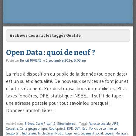
Archives des articles taggés
Qualité
Open Data : quoi de neuf ?
Posté par
Benoît RIVIERE
le
2 septembre 2024, 6:03 am
La mise à disposition du public de la donnée (ou open data)
est un sujet d’actualité. De nouveaux services se font jour et
d’autres évoluent. Prix des transactions immobilières, PLU,
taxes foncières, DPE, statistique INSEE… Il suffit de taper
une adresse postale pour tout savoir (ou presque) !
Données immobilières :
Archivé sous
Brèves
,
Cycle Fiscalité
,
Sites internet
|
Taggé
Adresse postale
,
ARS
,
Cadastre
,
Carte géographique
,
Copropriété
,
DPE
,
DVF
,
Eau
,
Fonds de commerce
,
Geoportail
,
Indicateur
,
Infofacture
,
INSEE
,
Logement
,
Logement social
,
Loyers
,
Ménages
,