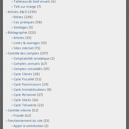
Tableaux de bord visuels
(4)
TVA sur marge
(7)
Articles A&SI
(295)
Brèves
(238)
Cas pratiques
(58)
Sondages
(3)
Bibliographie
(115)
Articles
(15)
Livres & ouvrages
(33)
Sites internet
(71)
Contrôle des comptes
(197)
Comptabilité analytique
(2)
Comptes annuels
(47)
Comptes consolidés
(35)
Cycle Clients
(28)
Cycle Fiscalité
(52)
Cycle Fournisseurs
(29)
Cycle Immobilisations
(8)
Cycle Personnel
(17)
Cycle Stocks
(14)
Cycle Trésorerie
(22)
Contrôle interne
(52)
Fraude
(42)
Fonctionnement du site
(13)
Appel à contribution
(1)