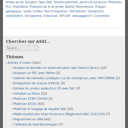
Niveau de vie
,
Occupant
,
Open Data
,
Parcelle cadastrale
,
permis de construire
,
Pesticides
,
PLU
,
Propriétaire
,
Protection de la vie privée
,
Qualité
,
Recensement
,
Risques
géologiques
,
Santé
,
Surface
,
Taux d'imposition
,
Taxe foncière
,
Transactions
immobilières
,
transparence
,
Urbanisme
,
URSSAF
,
www.pappers.fr
|
Commenter
Chercher sur A&SI…
Search
Thèmes
Articles à suites
(164)
Analyse de données et automatisation avec Excel et Access
(13)
Analyser un FEC avec Python
(3)
Collecter des données juridiques sur les entreprises avec l'API SIRENE
(2)
Enregistreur de macros d'EXCEL
(3)
Extraire les pistes audio d'un CD avec EAC
(3)
Initiation au Basic
(12)
Maîtriser ETAFI CONSO
(3)
Maîtriser EXCEL
(65)
Maîtriser le langage de requête SQL
(13)
Modernisation des états financiers (Règlement ANC 2022-06)
(7)
Programmer en VBA
(46)
Tableaux de bord dynamiques
(7)