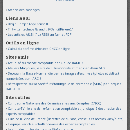
Archive des sondages
Liens A&SI
Blog du projet AppliConso II
Fil twitter technos & audit @BenoitRiviere14
Les articles A&SI (flux RSS) au format PDF
Outils en ligne
Calcul du barème d'heures CNCC en ligne
Sites amis
Actualité du monde comptable par Claude RAMEIX
Ateliers Magiques, le site de l'illusionniste et magicien Alain GUY
Découvrir la Basse-Normandie par les images d'archives (photos et vidéos)
numérisées par l'ARCIS
Rétrospective sur la Société Métallurgique de Normandie (SMN) par Jacques
DAUPHIN
Sites utiles
Compagnie Nationale des Commissaires aux Comptes (CNCC)
Compta-TV : le site de l'e-formation comptable et juridique à destination des
experts-comptables
Cuisine & Vins de France (Recettes de cuisine, conseils et accords vins/plats)
L'équipe Pacioli au challenge-voile des experts-comptables
Le club des professionnels de l'informatique