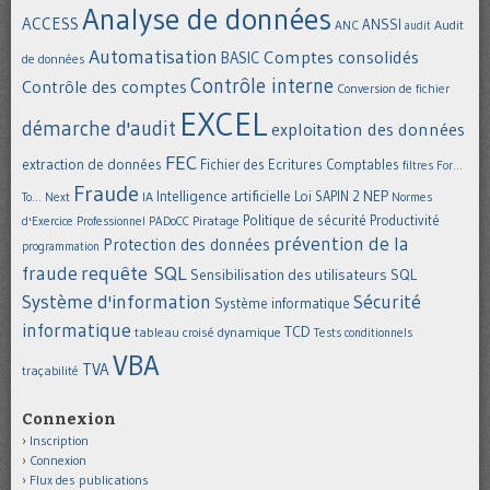
Analyse de données
ACCESS
ANSSI
Audit
ANC
audit
Automatisation
Comptes consolidés
BASIC
de données
Contrôle interne
Contrôle des comptes
Conversion de fichier
EXCEL
démarche d'audit
exploitation des données
FEC
extraction de données
Fichier des Ecritures Comptables
filtres
For...
Fraude
Intelligence artificielle
NEP
IA
Loi SAPIN 2
To... Next
Normes
Politique de sécurité
Piratage
Productivité
d'Exercice Professionnel
PADoCC
prévention de la
Protection des données
programmation
requête SQL
fraude
Sensibilisation des utilisateurs
SQL
Système d'information
Sécurité
Système informatique
informatique
TCD
tableau croisé dynamique
Tests conditionnels
VBA
TVA
traçabilité
Connexion
Inscription
Connexion
Flux des publications