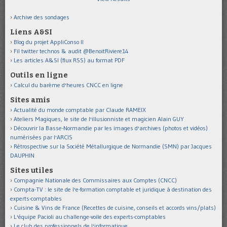
Archive des sondages
Liens A&SI
Blog du projet AppliConso II
Fil twitter technos & audit @BenoitRiviere14
Les articles A&SI (flux RSS) au format PDF
Outils en ligne
Calcul du barème d'heures CNCC en ligne
Sites amis
Actualité du monde comptable par Claude RAMEIX
Ateliers Magiques, le site de l'illusionniste et magicien Alain GUY
Découvrir la Basse-Normandie par les images d'archives (photos et vidéos)
numérisées par l'ARCIS
Rétrospective sur la Société Métallurgique de Normandie (SMN) par Jacques
DAUPHIN
Sites utiles
Compagnie Nationale des Commissaires aux Comptes (CNCC)
Compta-TV : le site de l'e-formation comptable et juridique à destination des
experts-comptables
Cuisine & Vins de France (Recettes de cuisine, conseils et accords vins/plats)
L'équipe Pacioli au challenge-voile des experts-comptables
Le club des professionnels de l'informatique