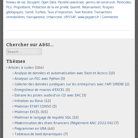
Niveau de vie
,
Occupant
,
Open Data
,
Parcelle cadastrale
,
permis de construire
,
Pesticides
,
PLU
,
Propriétaire
,
Protection de la vie privée
,
Qualité
,
Recensement
,
Risques
géologiques
,
Santé
,
Surface
,
Taux d'imposition
,
Taxe foncière
,
Transactions
immobilières
,
transparence
,
Urbanisme
,
URSSAF
,
www.pappers.fr
|
Commenter
Chercher sur A&SI…
Search
Thèmes
Articles à suites
(164)
Analyse de données et automatisation avec Excel et Access
(13)
Analyser un FEC avec Python
(3)
Collecter des données juridiques sur les entreprises avec l'API SIRENE
(2)
Enregistreur de macros d'EXCEL
(3)
Extraire les pistes audio d'un CD avec EAC
(3)
Initiation au Basic
(12)
Maîtriser ETAFI CONSO
(3)
Maîtriser EXCEL
(65)
Maîtriser le langage de requête SQL
(13)
Modernisation des états financiers (Règlement ANC 2022-06)
(7)
Programmer en VBA
(46)
Tableaux de bord dynamiques
(7)