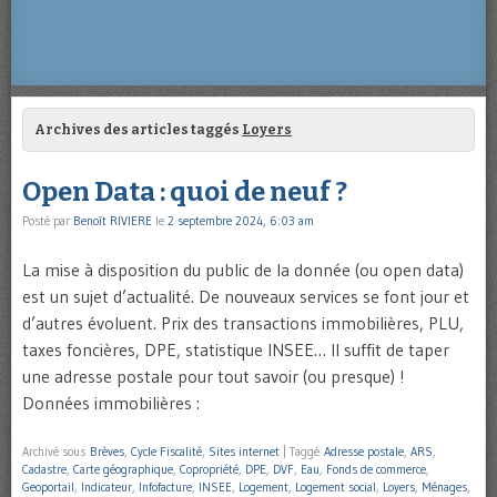
Archives des articles taggés
Loyers
Open Data : quoi de neuf ?
Posté par
Benoît RIVIERE
le
2 septembre 2024, 6:03 am
La mise à disposition du public de la donnée (ou open data)
est un sujet d’actualité. De nouveaux services se font jour et
d’autres évoluent. Prix des transactions immobilières, PLU,
taxes foncières, DPE, statistique INSEE… Il suffit de taper
une adresse postale pour tout savoir (ou presque) !
Données immobilières :
Archivé sous
Brèves
,
Cycle Fiscalité
,
Sites internet
|
Taggé
Adresse postale
,
ARS
,
Cadastre
,
Carte géographique
,
Copropriété
,
DPE
,
DVF
,
Eau
,
Fonds de commerce
,
Geoportail
,
Indicateur
,
Infofacture
,
INSEE
,
Logement
,
Logement social
,
Loyers
,
Ménages
,