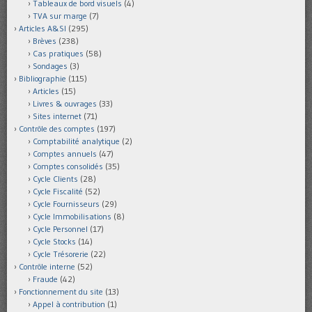
Tableaux de bord visuels
(4)
TVA sur marge
(7)
Articles A&SI
(295)
Brèves
(238)
Cas pratiques
(58)
Sondages
(3)
Bibliographie
(115)
Articles
(15)
Livres & ouvrages
(33)
Sites internet
(71)
Contrôle des comptes
(197)
Comptabilité analytique
(2)
Comptes annuels
(47)
Comptes consolidés
(35)
Cycle Clients
(28)
Cycle Fiscalité
(52)
Cycle Fournisseurs
(29)
Cycle Immobilisations
(8)
Cycle Personnel
(17)
Cycle Stocks
(14)
Cycle Trésorerie
(22)
Contrôle interne
(52)
Fraude
(42)
Fonctionnement du site
(13)
Appel à contribution
(1)