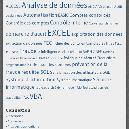
Analyse de données
ACCESS
ANSSI
Audit
ANC
audit
Automatisation
Comptes consolidés
BASIC
de données
Contrôle interne
Contrôle des comptes
Conversion de fichier
EXCEL
démarche d'audit
exploitation des données
FEC
extraction de données
Fichier des Ecritures Comptables
filtres
For...
Fraude
Intelligence artificielle
NEP
IA
Loi SAPIN 2
To... Next
Normes
Politique de sécurité
Piratage
Productivité
d'Exercice Professionnel
PADoCC
prévention de la
Protection des données
programmation
requête SQL
fraude
Sensibilisation des utilisateurs
SQL
Système d'information
Sécurité
Système informatique
informatique
TCD
tableau croisé dynamique
Tests conditionnels
VBA
TVA
traçabilité
Connexion
Inscription
Connexion
Flux des publications