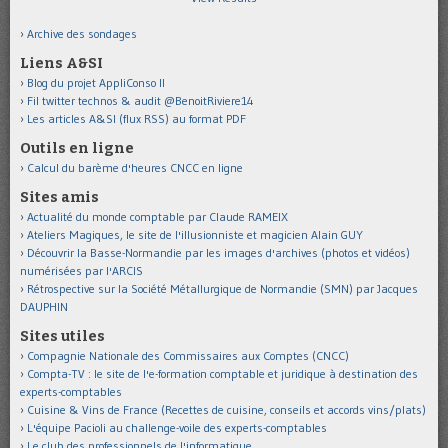
Archive des sondages
Liens A&SI
Blog du projet AppliConso II
Fil twitter technos & audit @BenoitRiviere14
Les articles A&SI (flux RSS) au format PDF
Outils en ligne
Calcul du barème d'heures CNCC en ligne
Sites amis
Actualité du monde comptable par Claude RAMEIX
Ateliers Magiques, le site de l'illusionniste et magicien Alain GUY
Découvrir la Basse-Normandie par les images d'archives (photos et vidéos)
numérisées par l'ARCIS
Rétrospective sur la Société Métallurgique de Normandie (SMN) par Jacques
DAUPHIN
Sites utiles
Compagnie Nationale des Commissaires aux Comptes (CNCC)
Compta-TV : le site de l'e-formation comptable et juridique à destination des
experts-comptables
Cuisine & Vins de France (Recettes de cuisine, conseils et accords vins/plats)
L'équipe Pacioli au challenge-voile des experts-comptables
Le club des professionnels de l'informatique