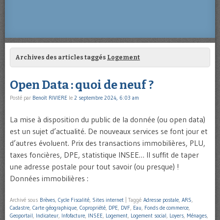
Archives des articles taggés
Logement
Open Data : quoi de neuf ?
Posté par
Benoît RIVIERE
le
2 septembre 2024, 6:03 am
La mise à disposition du public de la donnée (ou open data)
est un sujet d’actualité. De nouveaux services se font jour et
d’autres évoluent. Prix des transactions immobilières, PLU,
taxes foncières, DPE, statistique INSEE… Il suffit de taper
une adresse postale pour tout savoir (ou presque) !
Données immobilières :
Archivé sous
Brèves
,
Cycle Fiscalité
,
Sites internet
|
Taggé
Adresse postale
,
ARS
,
Cadastre
,
Carte géographique
,
Copropriété
,
DPE
,
DVF
,
Eau
,
Fonds de commerce
,
Geoportail
,
Indicateur
,
Infofacture
,
INSEE
,
Logement
,
Logement social
,
Loyers
,
Ménages
,