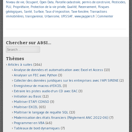
Niveau de vie
,
Occupant
,
Open Data
,
Parcelle cadastrale
,
permis de construire
,
Pesticides
,
PLU
,
Propriétaire
,
Protection de la vie privée
,
Qualité
,
Recensement
,
Risques
géologiques
,
Santé
,
Surface
,
Taux d'imposition
,
Taxe foncière
,
Transactions
immobilières
,
transparence
,
Urbanisme
,
URSSAF
,
www.pappers.fr
|
Commenter
Chercher sur A&SI…
Search
Thèmes
Articles à suites
(164)
Analyse de données et automatisation avec Excel et Access
(13)
Analyser un FEC avec Python
(3)
Collecter des données juridiques sur les entreprises avec l'API SIRENE
(2)
Enregistreur de macros d'EXCEL
(3)
Extraire les pistes audio d'un CD avec EAC
(3)
Initiation au Basic
(12)
Maîtriser ETAFI CONSO
(3)
Maîtriser EXCEL
(65)
Maîtriser le langage de requête SQL
(13)
Modernisation des états financiers (Règlement ANC 2022-06)
(7)
Programmer en VBA
(46)
Tableaux de bord dynamiques
(7)