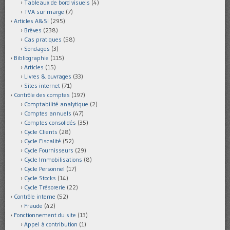
Tableaux de bord visuels
(4)
TVA sur marge
(7)
Articles A&SI
(295)
Brèves
(238)
Cas pratiques
(58)
Sondages
(3)
Bibliographie
(115)
Articles
(15)
Livres & ouvrages
(33)
Sites internet
(71)
Contrôle des comptes
(197)
Comptabilité analytique
(2)
Comptes annuels
(47)
Comptes consolidés
(35)
Cycle Clients
(28)
Cycle Fiscalité
(52)
Cycle Fournisseurs
(29)
Cycle Immobilisations
(8)
Cycle Personnel
(17)
Cycle Stocks
(14)
Cycle Trésorerie
(22)
Contrôle interne
(52)
Fraude
(42)
Fonctionnement du site
(13)
Appel à contribution
(1)