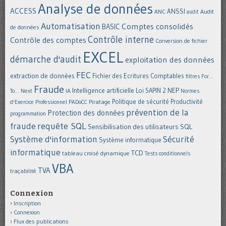
Analyse de données
ACCESS
ANSSI
Audit
ANC
audit
Automatisation
Comptes consolidés
BASIC
de données
Contrôle interne
Contrôle des comptes
Conversion de fichier
EXCEL
démarche d'audit
exploitation des données
FEC
extraction de données
Fichier des Ecritures Comptables
filtres
For...
Fraude
Intelligence artificielle
NEP
IA
Loi SAPIN 2
To... Next
Normes
Politique de sécurité
Piratage
Productivité
d'Exercice Professionnel
PADoCC
prévention de la
Protection des données
programmation
requête SQL
fraude
Sensibilisation des utilisateurs
SQL
Système d'information
Sécurité
Système informatique
informatique
TCD
tableau croisé dynamique
Tests conditionnels
VBA
TVA
traçabilité
Connexion
Inscription
Connexion
Flux des publications