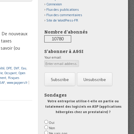
Connexion
Flux des publications
Flux des commentaires
Site de WordPress-FR
Nombre d'abonnés
é. De nouveaux
10780
 taxes
 savoir (ou
S'abonner à A&SI
Your email:
iété
,
DPE
,
DVF
,
Eau
,
ie
,
Occupant
,
Open
ment
,
Risques
SAF
,
www.pappers.fr
|
Sondages
Votre entreprise utilise-t-elle en partie ou
totalement des logiciels en ASP (applications
hébergées chez un prestataire) ?
Oui
Non
Ne sais pas