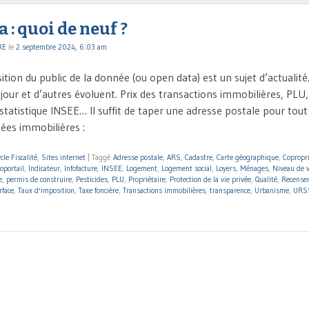
 : quoi de neuf ?
RE
le
2 septembre 2024, 6:03 am
ition du public de la donnée (ou open data) est un sujet d’actualit
 jour et d’autres évoluent. Prix des transactions immobilières, PLU,
statistique INSEE… Il suffit de taper une adresse postale pour tout
ées immobilières :
cle Fiscalité
,
Sites internet
|
Taggé
Adresse postale
,
ARS
,
Cadastre
,
Carte géographique
,
Copropr
oportail
,
Indicateur
,
Infofacture
,
INSEE
,
Logement
,
Logement social
,
Loyers
,
Ménages
,
Niveau de v
e
,
permis de construire
,
Pesticides
,
PLU
,
Propriétaire
,
Protection de la vie privée
,
Qualité
,
Recense
rface
,
Taux d'imposition
,
Taxe foncière
,
Transactions immobilières
,
transparence
,
Urbanisme
,
URS