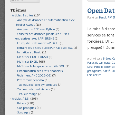
Open Data
Thèmes
Articles à suites
(164)
Posté par
Benoît RIVIE
Analyse de données et automatisation avec
Excel et Access
(13)
La mise à dispos
Analyser un FEC avec Python
(3)
Collecter des données juridiques sur les
services se font
entreprises avec l'API SIRENE
(2)
foncières, DPE, 
Enregistreur de macros d'EXCEL
(3)
presque) ! Donn
Extraire les pistes audio d'un CD avec EAC
(3)
Initiation au Basic
(12)
Maîtriser ETAFI CONSO
(3)
Archivé sous
Brèves
,
Cy
Maîtriser EXCEL
(65)
Fonds de commerce
,
Ge
Maîtriser le langage de requête SQL
(13)
Data
,
Parcelle cadastral
Modernisation des états financiers
géologiques
,
Santé
,
Su
Commenter
(Règlement ANC 2022-06)
(7)
Programmer en VBA
(46)
Tableaux de bord dynamiques
(7)
Tableaux de bord visuels
(4)
TVA sur marge
(7)
Articles A&SI
(295)
Brèves
(238)
Cas pratiques
(58)
Sondages
(3)