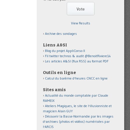
View Results
Archive des sondages
Liens A&SI
Blog du projet AppliConso II
Fil twitter technos & audit @BenoitRiviere14
Les articles A&SI (flux RSS) au format PDF
Outils en ligne
Calcul du barème d'heures CNCC en ligne
Sites amis
Actualité du monde comptable par Claude
RAMEIX
Ateliers Magiques, le site de l'illusionniste et
magicien Alain GUY
Découvrir la Basse-Normandie par les images
d'archives (photos et vidéos) numérisées par
l'ARCIS