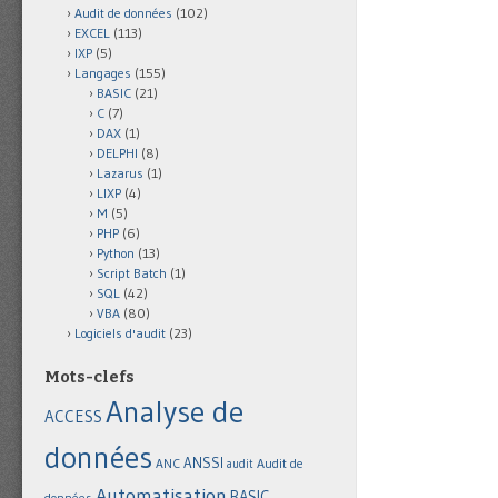
Audit de données
(102)
EXCEL
(113)
IXP
(5)
Langages
(155)
BASIC
(21)
C
(7)
DAX
(1)
DELPHI
(8)
Lazarus
(1)
LIXP
(4)
M
(5)
PHP
(6)
Python
(13)
Script Batch
(1)
SQL
(42)
VBA
(80)
Logiciels d'audit
(23)
Mots-clefs
Analyse de
ACCESS
données
ANSSI
Audit de
ANC
audit
Automatisation
BASIC
données