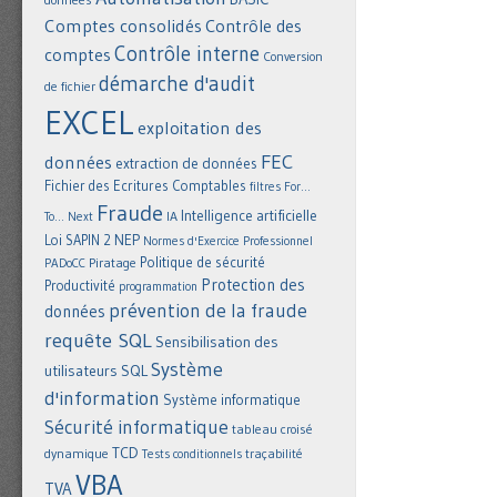
Comptes consolidés
Contrôle des
Contrôle interne
comptes
Conversion
démarche d'audit
de fichier
EXCEL
exploitation des
FEC
données
extraction de données
Fichier des Ecritures Comptables
filtres
For...
Fraude
Intelligence artificielle
IA
To... Next
NEP
Loi SAPIN 2
Normes d'Exercice Professionnel
Politique de sécurité
Piratage
PADoCC
Protection des
Productivité
programmation
prévention de la fraude
données
requête SQL
Sensibilisation des
Système
utilisateurs
SQL
d'information
Système informatique
Sécurité informatique
tableau croisé
TCD
dynamique
Tests conditionnels
traçabilité
VBA
TVA