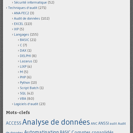
Sécurité informatique
(52)
Techniques d'audit
(271)
ANA-FEC2
(3)
Audit de données
(102)
EXCEL
(113)
IXP
(5)
Langages
(155)
BASIC
(21)
C
(7)
DAX
(1)
DELPHI
(8)
Lazarus
(1)
LIXP
(4)
M
(5)
PHP
(6)
Python
(13)
Script Batch
(1)
SQL
(42)
VBA
(80)
Logiciels d'audit
(23)
Mots-clefs
Analyse de données
ACCESS
ANSSI
Audit
ANC
audit
Automatisation
Comptes consolidés
BASIC
de données