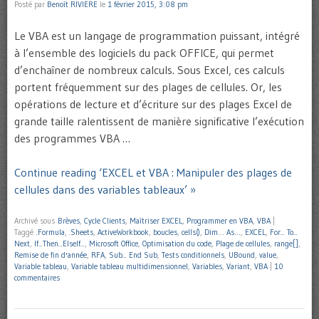
Posté par
Benoît RIVIERE
le
1 février 2015, 3:08 pm
Le VBA est un langage de programmation puissant, intégré
à l’ensemble des logiciels du pack OFFICE, qui permet
d’enchaîner de nombreux calculs. Sous Excel, ces calculs
portent fréquemment sur des plages de cellules. Or, les
opérations de lecture et d’écriture sur des plages Excel de
grande taille ralentissent de manière significative l’exécution
des programmes VBA …
Continue reading ‘EXCEL et VBA : Manipuler des plages de
cellules dans des variables tableaux’ »
Archivé sous
Brèves
,
Cycle Clients
,
Maîtriser EXCEL
,
Programmer en VBA
,
VBA
|
Taggé
.Formula
,
.Sheets
,
ActiveWorkbook
,
boucles
,
cells()
,
Dim… As…
,
EXCEL
,
For... To...
Next
,
If...Then...ElseIf...
,
Microsoft Office
,
Optimisation du code
,
Plage de cellules
,
range[]
,
Remise de fin d'année
,
RFA
,
Sub... End Sub
,
Tests conditionnels
,
UBound
,
value
,
Variable tableau
,
Variable tableau multidimensionnel
,
Variables
,
Variant
,
VBA
|
10
commentaires