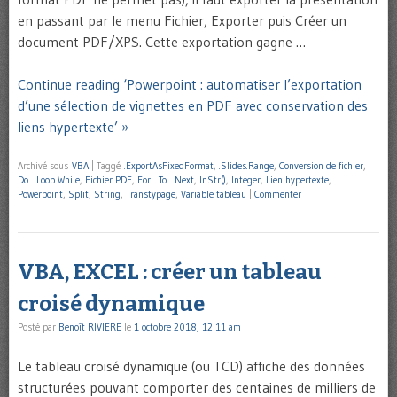
en passant par le menu Fichier, Exporter puis Créer un
document PDF/XPS. Cette exportation gagne …
Continue reading ‘Powerpoint : automatiser l’exportation
d’une sélection de vignettes en PDF avec conservation des
liens hypertexte’ »
Archivé sous
VBA
|
Taggé
.ExportAsFixedFormat
,
.Slides.Range
,
Conversion de fichier
,
Do... Loop While
,
Fichier PDF
,
For... To... Next
,
InStr()
,
Integer
,
Lien hypertexte
,
Powerpoint
,
Split
,
String
,
Transtypage
,
Variable tableau
|
Commenter
VBA, EXCEL : créer un tableau
croisé dynamique
Posté par
Benoît RIVIERE
le
1 octobre 2018, 12:11 am
Le tableau croisé dynamique (ou TCD) affiche des données
structurées pouvant comporter des centaines de milliers de