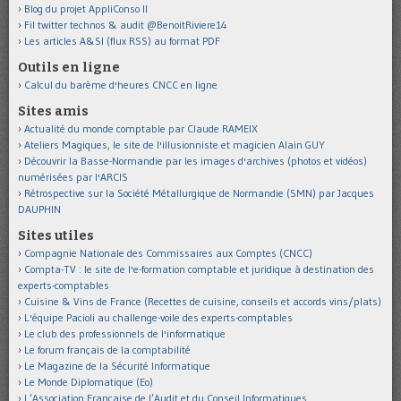
Blog du projet AppliConso II
Fil twitter technos & audit @BenoitRiviere14
Les articles A&SI (flux RSS) au format PDF
Outils en ligne
Calcul du barème d'heures CNCC en ligne
Sites amis
Actualité du monde comptable par Claude RAMEIX
Ateliers Magiques, le site de l'illusionniste et magicien Alain GUY
Découvrir la Basse-Normandie par les images d'archives (photos et vidéos)
numérisées par l'ARCIS
Rétrospective sur la Société Métallurgique de Normandie (SMN) par Jacques
DAUPHIN
Sites utiles
Compagnie Nationale des Commissaires aux Comptes (CNCC)
Compta-TV : le site de l'e-formation comptable et juridique à destination des
experts-comptables
Cuisine & Vins de France (Recettes de cuisine, conseils et accords vins/plats)
L'équipe Pacioli au challenge-voile des experts-comptables
Le club des professionnels de l'informatique
Le forum français de la comptabilité
Le Magazine de la Sécurité Informatique
Le Monde Diplomatique (Eo)
L’Association Française de l’Audit et du Conseil Informatiques