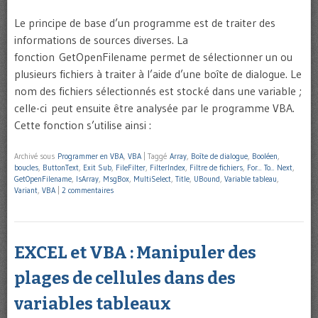
Le principe de base d’un programme est de traiter des
informations de sources diverses. La
fonction GetOpenFilename permet de sélectionner un ou
plusieurs fichiers à traiter à l’aide d’une boîte de dialogue. Le
nom des fichiers sélectionnés est stocké dans une variable ;
celle-ci peut ensuite être analysée par le programme VBA.
Cette fonction s’utilise ainsi :
Archivé sous
Programmer en VBA
,
VBA
|
Taggé
Array
,
Boîte de dialogue
,
Booléen
,
boucles
,
ButtonText
,
Exit Sub
,
FileFilter
,
FilterIndex
,
Filtre de fichiers
,
For... To... Next
,
GetOpenFilename
,
IsArray
,
MsgBox
,
MultiSelect
,
Title
,
UBound
,
Variable tableau
,
Variant
,
VBA
|
2 commentaires
EXCEL et VBA : Manipuler des
plages de cellules dans des
variables tableaux