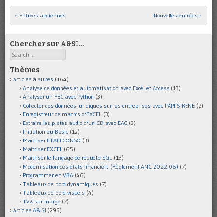
« Entrées anciennes
Nouvelles entrées »
Post navigation
Chercher sur A&SI…
Search
Thèmes
Articles à suites
(164)
Analyse de données et automatisation avec Excel et Access
(13)
Analyser un FEC avec Python
(3)
Collecter des données juridiques sur les entreprises avec l'API SIRENE
(2)
Enregistreur de macros d'EXCEL
(3)
Extraire les pistes audio d'un CD avec EAC
(3)
Initiation au Basic
(12)
Maîtriser ETAFI CONSO
(3)
Maîtriser EXCEL
(65)
Maîtriser le langage de requête SQL
(13)
Modernisation des états financiers (Règlement ANC 2022-06)
(7)
Programmer en VBA
(46)
Tableaux de bord dynamiques
(7)
Tableaux de bord visuels
(4)
TVA sur marge
(7)
Articles A&SI
(295)