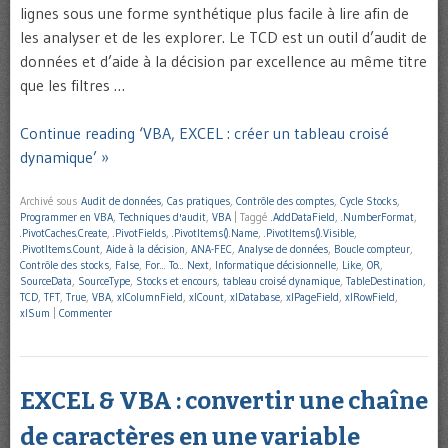
lignes sous une forme synthétique plus facile à lire afin de
les analyser et de les explorer. Le TCD est un outil d’audit de
données et d’aide à la décision par excellence au même titre
que les filtres …
Continue reading ‘VBA, EXCEL : créer un tableau croisé
dynamique’ »
Archivé sous
Audit de données
,
Cas pratiques
,
Contrôle des comptes
,
Cycle Stocks
,
Programmer en VBA
,
Techniques d'audit
,
VBA
|
Taggé
.AddDataField
,
.NumberFormat
,
.PivotCaches.Create
,
.PivotFields
,
.PivotItems().Name
,
.PivotItems().Visible
,
.PivotItems.Count
,
Aide à la décision
,
ANA-FEC
,
Analyse de données
,
Boucle compteur
,
Contrôle des stocks
,
False
,
For... To... Next
,
Informatique décisionnelle
,
Like
,
OR
,
SourceData
,
SourceType
,
Stocks et encours
,
tableau croisé dynamique
,
TableDestination
,
TCD
,
TFT
,
True
,
VBA
,
xlColumnField
,
xlCount
,
xlDatabase
,
xlPageField
,
xlRowField
,
xlSum
|
Commenter
EXCEL & VBA : convertir une chaîne
de caractères en une variable