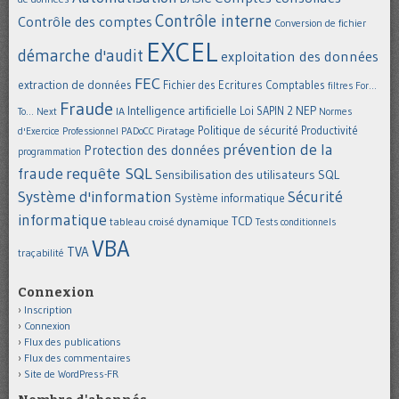
Contrôle interne
Contrôle des comptes
Conversion de fichier
EXCEL
démarche d'audit
exploitation des données
FEC
extraction de données
Fichier des Ecritures Comptables
filtres
For...
Fraude
Intelligence artificielle
NEP
IA
Loi SAPIN 2
To... Next
Normes
Politique de sécurité
Piratage
Productivité
d'Exercice Professionnel
PADoCC
prévention de la
Protection des données
programmation
requête SQL
fraude
Sensibilisation des utilisateurs
SQL
Système d'information
Sécurité
Système informatique
informatique
TCD
tableau croisé dynamique
Tests conditionnels
VBA
TVA
traçabilité
Connexion
Inscription
Connexion
Flux des publications
Flux des commentaires
Site de WordPress-FR