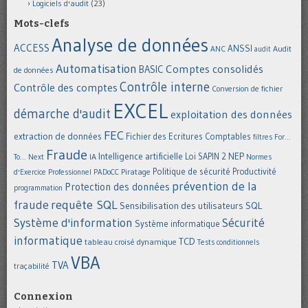
Logiciels d'audit
(23)
Mots-clefs
Analyse de données
ACCESS
ANSSI
Audit
ANC
audit
Automatisation
Comptes consolidés
BASIC
de données
Contrôle interne
Contrôle des comptes
Conversion de fichier
EXCEL
démarche d'audit
exploitation des données
FEC
extraction de données
Fichier des Ecritures Comptables
filtres
For...
Fraude
Intelligence artificielle
NEP
IA
Loi SAPIN 2
To... Next
Normes
Politique de sécurité
Piratage
Productivité
d'Exercice Professionnel
PADoCC
prévention de la
Protection des données
programmation
requête SQL
fraude
Sensibilisation des utilisateurs
SQL
Système d'information
Sécurité
Système informatique
informatique
TCD
tableau croisé dynamique
Tests conditionnels
VBA
TVA
traçabilité
Connexion