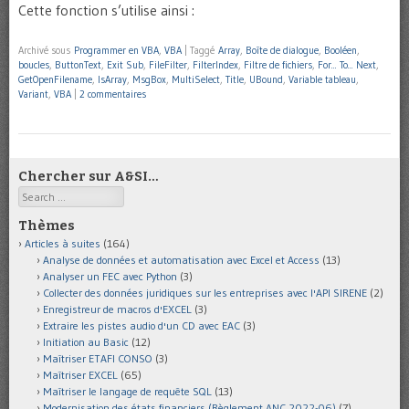
Cette fonction s’utilise ainsi :
Archivé sous
Programmer en VBA
,
VBA
|
Taggé
Array
,
Boîte de dialogue
,
Booléen
,
boucles
,
ButtonText
,
Exit Sub
,
FileFilter
,
FilterIndex
,
Filtre de fichiers
,
For... To... Next
,
GetOpenFilename
,
IsArray
,
MsgBox
,
MultiSelect
,
Title
,
UBound
,
Variable tableau
,
Variant
,
VBA
|
2 commentaires
Chercher sur A&SI…
Search
Thèmes
Articles à suites
(164)
Analyse de données et automatisation avec Excel et Access
(13)
Analyser un FEC avec Python
(3)
Collecter des données juridiques sur les entreprises avec l'API SIRENE
(2)
Enregistreur de macros d'EXCEL
(3)
Extraire les pistes audio d'un CD avec EAC
(3)
Initiation au Basic
(12)
Maîtriser ETAFI CONSO
(3)
Maîtriser EXCEL
(65)
Maîtriser le langage de requête SQL
(13)
Modernisation des états financiers (Règlement ANC 2022-06)
(7)