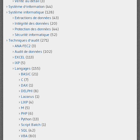
Vente au détail
(3)
Système d'information
(44)
Système informatique
(128)
Extractions de données
(43)
Intégrité des données
(20)
Protection des données
(44)
Sécurité informatique
(52)
Techniques d'audit
(271)
ANA-FEC2
(3)
Audit de données
(102)
EXCEL
(113)
IXP
(5)
Langages
(155)
BASIC
(21)
C
(7)
DAX
(1)
DELPHI
(8)
Lazarus
(1)
LIXP
(4)
M
(5)
PHP
(6)
Python
(13)
Script Batch
(1)
SQL
(42)
VBA
(80)