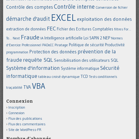
Contrôle interne
Contrôle des comptes
Conversion de fichier
EXCEL
démarche d'audit
exploitation des données
FEC
extraction de données
Fichier des Ecritures Comptables
filtres
For...
Fraude
Intelligence artificielle
NEP
IA
Loi SAPIN 2
To... Next
Normes
Politique de sécurité
Piratage
Productivité
d'Exercice Professionnel
PADoCC
prévention de la
Protection des données
programmation
requête SQL
fraude
Sensibilisation des utilisateurs
SQL
Système d'information
Sécurité
Système informatique
informatique
TCD
tableau croisé dynamique
Tests conditionnels
VBA
TVA
traçabilité
Connexion
Inscription
Connexion
Flux des publications
Flux des commentaires
Site de WordPress-FR
Nombre d'abonnés