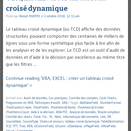
croisé dynamique
Posté par
Benoît RIVIERE
le
1 octobre 2018, 12:11 am
Le tableau croisé dynamique (ou TCD) affiche des données
structurées pouvant comporter des centaines de milliers de
lignes sous une forme synthétique plus facile à lire afin de
les analyser et de les explorer. Le TCD est un outil d’audit de
données et d’aide à la décision par excellence au même titre
que les filtres …
Continue reading ‘VBA, EXCEL : créer un tableau croisé
dynamique’ »
Archivé sous
Audit de données
,
Cas pratiques
,
Contrôle des comptes
,
Cycle Stocks
,
Programmer en VBA
,
Techniques d'audit
,
VBA
|
Taggé
.AddDataField
,
.NumberFormat
,
.PivotCaches.Create
,
.PivotFields
,
.PivotItems().Name
,
.PivotItems().Visible
,
.PivotItems.Count
,
Aide à la décision
,
ANA-FEC
,
Analyse de données
,
Boucle compteur
,
Contrôle des stocks
,
False
,
For... To... Next
,
Informatique décisionnelle
,
Like
,
OR
,
SourceData
,
SourceType
,
Stocks et encours
,
tableau croisé dynamique
,
TableDestination
,
TCD
,
TFT
,
True
,
VBA
,
xlColumnField
,
xlCount
,
xlDatabase
,
xlPageField
,
xlRowField
,
xlSum
|
Commenter