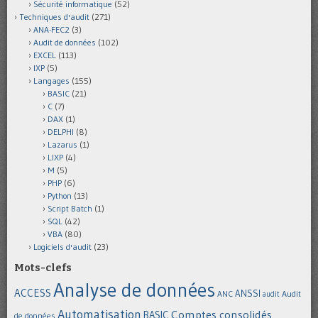
Sécurité informatique
(52)
Techniques d'audit
(271)
ANA-FEC2
(3)
Audit de données
(102)
EXCEL
(113)
IXP
(5)
Langages
(155)
BASIC
(21)
C
(7)
DAX
(1)
DELPHI
(8)
Lazarus
(1)
LIXP
(4)
M
(5)
PHP
(6)
Python
(13)
Script Batch
(1)
SQL
(42)
VBA
(80)
Logiciels d'audit
(23)
Mots-clefs
Analyse de données
ACCESS
ANSSI
Audit
ANC
audit
Automatisation
Comptes consolidés
BASIC
de données