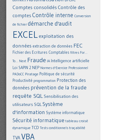
Comptes consolidés
Contrôle des
Contrôle interne
comptes
Conversion
démarche d'audit
de fichier
EXCEL
exploitation des
FEC
données
extraction de données
Fichier des Ecritures Comptables
filtres
For...
Fraude
Intelligence artificielle
IA
To... Next
NEP
Loi SAPIN 2
Normes d'Exercice Professionnel
Politique de sécurité
Piratage
PADoCC
Protection des
Productivité
programmation
prévention de la fraude
données
requête SQL
Sensibilisation des
Système
utilisateurs
SQL
d'information
Système informatique
Sécurité informatique
tableau croisé
TCD
dynamique
Tests conditionnels
traçabilité
VBA
TVA