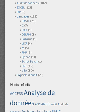
Audit de données
(102)
EXCEL
(113)
IXP
(5)
Langages
(155)
BASIC
(21)
C
(7)
DAX
(1)
DELPHI
(8)
Lazarus
(1)
LIXP
(4)
M
(5)
PHP
(6)
Python
(13)
Script Batch
(1)
SQL
(42)
VBA
(80)
Logiciels d'audit
(23)
Mots-clefs
Analyse de
ACCESS
données
ANSSI
Audit de
ANC
audit
Automatisation
BASIC
données