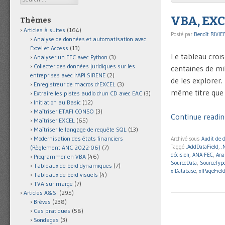
VBA, EXC
Thèmes
Articles à suites
(164)
Posté par
Benoît RIVIE
Analyse de données et automatisation avec
Excel et Access
(13)
Le tableau croi
Analyser un FEC avec Python
(3)
Collecter des données juridiques sur les
centaines de mil
entreprises avec l'API SIRENE
(2)
de les explorer.
Enregistreur de macros d'EXCEL
(3)
même titre que l
Extraire les pistes audio d'un CD avec EAC
(3)
Initiation au Basic
(12)
Maîtriser ETAFI CONSO
(3)
Continue readin
Maîtriser EXCEL
(65)
Maîtriser le langage de requête SQL
(13)
Modernisation des états financiers
Archivé sous
Audit de 
Taggé
.AddDataField
,
.
(Règlement ANC 2022-06)
(7)
décision
,
ANA-FEC
,
Ana
Programmer en VBA
(46)
SourceData
,
SourceTyp
Tableaux de bord dynamiques
(7)
xlDatabase
,
xlPageFiel
Tableaux de bord visuels
(4)
TVA sur marge
(7)
Articles A&SI
(295)
Brèves
(238)
Cas pratiques
(58)
Sondages
(3)