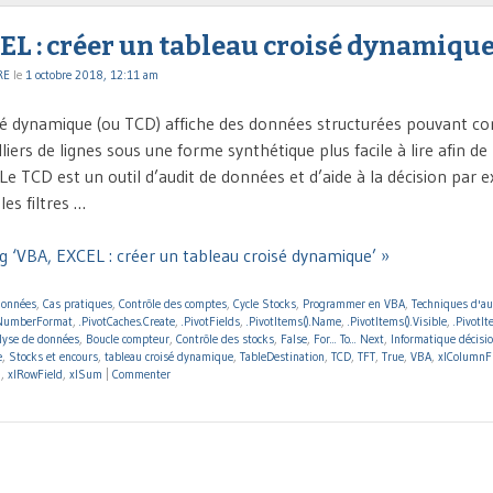
EL : créer un tableau croisé dynamiqu
RE
le
1 octobre 2018, 12:11 am
sé dynamique (ou TCD) affiche des données structurées pouvant c
liers de lignes sous une forme synthétique plus facile à lire afin de
 Le TCD est un outil d’audit de données et d’aide à la décision par 
es filtres …
g ‘VBA, EXCEL : créer un tableau croisé dynamique’ »
données
,
Cas pratiques
,
Contrôle des comptes
,
Cycle Stocks
,
Programmer en VBA
,
Techniques d'au
NumberFormat
,
.PivotCaches.Create
,
.PivotFields
,
.PivotItems().Name
,
.PivotItems().Visible
,
.PivotI
lyse de données
,
Boucle compteur
,
Contrôle des stocks
,
False
,
For... To... Next
,
Informatique décisi
e
,
Stocks et encours
,
tableau croisé dynamique
,
TableDestination
,
TCD
,
TFT
,
True
,
VBA
,
xlColumnF
d
,
xlRowField
,
xlSum
|
Commenter