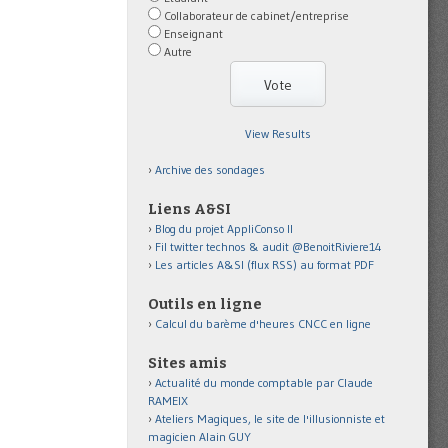
Collaborateur de cabinet/entreprise
Enseignant
Autre
View Results
Archive des sondages
Liens A&SI
Blog du projet AppliConso II
Fil twitter technos & audit @BenoitRiviere14
Les articles A&SI (flux RSS) au format PDF
Outils en ligne
Calcul du barème d'heures CNCC en ligne
Sites amis
Actualité du monde comptable par Claude
RAMEIX
Ateliers Magiques, le site de l'illusionniste et
magicien Alain GUY