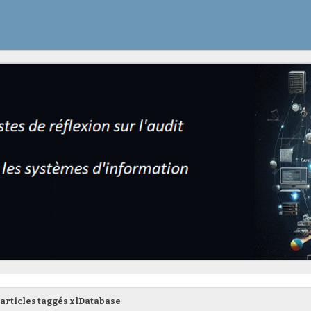
articles taggés
xlDatabase