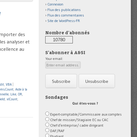
Connexion
Flux des publications
e
Flux des commentaires
Site de WordPress-FR
Nombre d'abonnés
omporter des
10780
 les analyser et
excellence au
S'abonner à A&SI
Your email:
dit
,
VBA
|
tems.Count
,
Aide à la
onnelle
,
Like
,
OR
,
Sondages
ield
,
xlCount
,
Qui êtes-vous ?
Expert-comptable/Commissaire aux comptes
Chef de mission/Stagiaire EC ou CAC
Chef d’entreprise/ cadre dirigeant
DAF/RAF
Etudiant