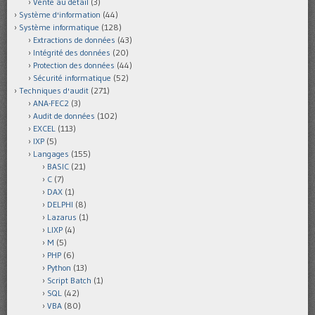
Vente au détail
(3)
Système d'information
(44)
Système informatique
(128)
Extractions de données
(43)
Intégrité des données
(20)
Protection des données
(44)
Sécurité informatique
(52)
Techniques d'audit
(271)
ANA-FEC2
(3)
Audit de données
(102)
EXCEL
(113)
IXP
(5)
Langages
(155)
BASIC
(21)
C
(7)
DAX
(1)
DELPHI
(8)
Lazarus
(1)
LIXP
(4)
M
(5)
PHP
(6)
Python
(13)
Script Batch
(1)
SQL
(42)
VBA
(80)