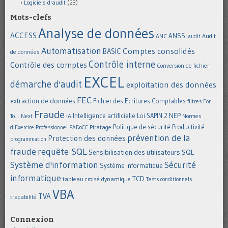
Logiciels d'audit
(23)
Mots-clefs
Analyse de données
ACCESS
ANSSI
Audit
ANC
audit
Automatisation
Comptes consolidés
BASIC
de données
Contrôle interne
Contrôle des comptes
Conversion de fichier
EXCEL
démarche d'audit
exploitation des données
FEC
extraction de données
Fichier des Ecritures Comptables
filtres
For...
Fraude
Intelligence artificielle
NEP
IA
Loi SAPIN 2
To... Next
Normes
Politique de sécurité
Piratage
Productivité
d'Exercice Professionnel
PADoCC
prévention de la
Protection des données
programmation
requête SQL
fraude
Sensibilisation des utilisateurs
SQL
Système d'information
Sécurité
Système informatique
informatique
TCD
tableau croisé dynamique
Tests conditionnels
VBA
TVA
traçabilité
Connexion