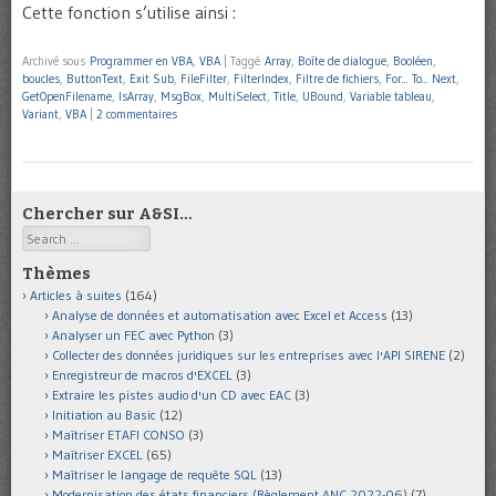
Cette fonction s’utilise ainsi :
Archivé sous
Programmer en VBA
,
VBA
|
Taggé
Array
,
Boîte de dialogue
,
Booléen
,
boucles
,
ButtonText
,
Exit Sub
,
FileFilter
,
FilterIndex
,
Filtre de fichiers
,
For... To... Next
,
GetOpenFilename
,
IsArray
,
MsgBox
,
MultiSelect
,
Title
,
UBound
,
Variable tableau
,
Variant
,
VBA
|
2 commentaires
Chercher sur A&SI…
Search
Thèmes
Articles à suites
(164)
Analyse de données et automatisation avec Excel et Access
(13)
Analyser un FEC avec Python
(3)
Collecter des données juridiques sur les entreprises avec l'API SIRENE
(2)
Enregistreur de macros d'EXCEL
(3)
Extraire les pistes audio d'un CD avec EAC
(3)
Initiation au Basic
(12)
Maîtriser ETAFI CONSO
(3)
Maîtriser EXCEL
(65)
Maîtriser le langage de requête SQL
(13)
Modernisation des états financiers (Règlement ANC 2022-06)
(7)