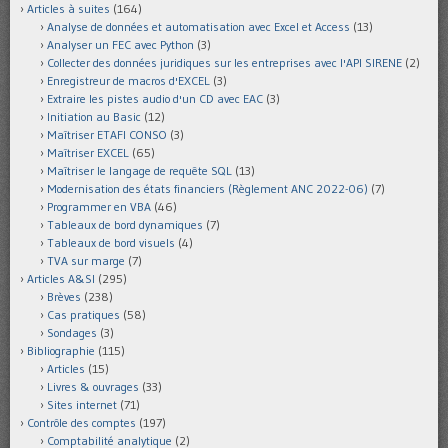
Articles à suites
(164)
Analyse de données et automatisation avec Excel et Access
(13)
Analyser un FEC avec Python
(3)
Collecter des données juridiques sur les entreprises avec l'API SIRENE
(2)
Enregistreur de macros d'EXCEL
(3)
Extraire les pistes audio d'un CD avec EAC
(3)
Initiation au Basic
(12)
Maîtriser ETAFI CONSO
(3)
Maîtriser EXCEL
(65)
Maîtriser le langage de requête SQL
(13)
Modernisation des états financiers (Règlement ANC 2022-06)
(7)
Programmer en VBA
(46)
Tableaux de bord dynamiques
(7)
Tableaux de bord visuels
(4)
TVA sur marge
(7)
Articles A&SI
(295)
Brèves
(238)
Cas pratiques
(58)
Sondages
(3)
Bibliographie
(115)
Articles
(15)
Livres & ouvrages
(33)
Sites internet
(71)
Contrôle des comptes
(197)
Comptabilité analytique
(2)