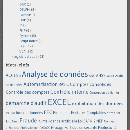
DAX
(1)
DELPHI
(8)
Lazarus
(1)
LIXP
(4)
M
(5)
PHP
(6)
Python
(13)
Script Batch
(1)
SQL
(42)
VBA
(80)
Logiciels d'audit
(23)
Mots-clefs
Analyse de données
ACCESS
ANSSI
Audit
ANC
audit
Automatisation
Comptes consolidés
BASIC
de données
Contrôle interne
Contrôle des comptes
Conversion de fichier
EXCEL
démarche d'audit
exploitation des données
FEC
extraction de données
Fichier des Ecritures Comptables
filtres
For...
Fraude
Intelligence artificielle
NEP
IA
Loi SAPIN 2
To... Next
Normes
Politique de sécurité
Piratage
Productivité
d'Exercice Professionnel
PADoCC