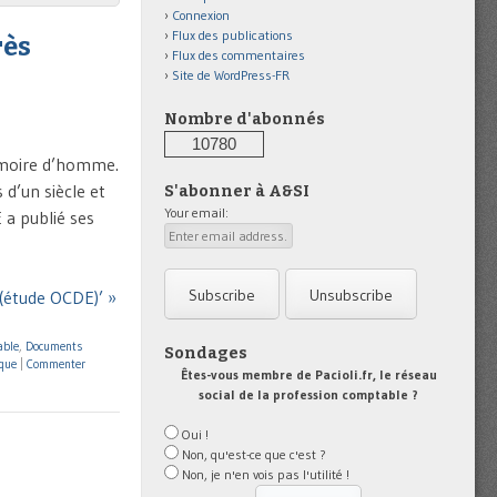
Connexion
Flux des publications
rès
Flux des commentaires
Site de WordPress-FR
Nombre d'abonnés
10780
émoire d’homme.
 d’un siècle et
S'abonner à A&SI
Your email:
 a publié ses
 (étude OCDE)’ »
able
,
Documents
Sondages
que
|
Commenter
Êtes-vous membre de Pacioli.fr, le réseau
social de la profession comptable ?
Oui !
Non, qu'est-ce que c'est ?
Non, je n'en vois pas l'utilité !