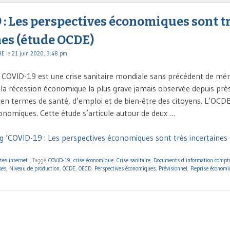
: Les perspectives économiques sont t
nes (étude OCDE)
RE
le
21 juin 2020, 3:48 pm
 COVID-19 est une crise sanitaire mondiale sans précédent de m
 la récession économique la plus grave jamais observée depuis près
 en termes de santé, d’emploi et de bien-être des citoyens. L’OCDE
onomiques. Cette étude s’articule autour de deux …
g ‘COVID-19 : Les perspectives économiques sont très incertaines
tes internet
|
Taggé
COVID-19
,
crise économique
,
Crise sanitaire
,
Documents d'information compt
ses
,
Niveau de production
,
OCDE
,
OECD
,
Perspectives économiques
,
Prévisionnel
,
Reprise économi