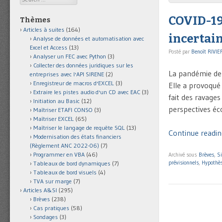
COVID-19 
Thèmes
Articles à suites
(164)
incertai
Analyse de données et automatisation avec
Excel et Access
(13)
Posté par
Benoît RIVIE
Analyser un FEC avec Python
(3)
Collecter des données juridiques sur les
La pandémie de
entreprises avec l'API SIRENE
(2)
Enregistreur de macros d'EXCEL
(3)
Elle a provoqué
Extraire les pistes audio d'un CD avec EAC
(3)
fait des ravages
Initiation au Basic
(12)
perspectives éc
Maîtriser ETAFI CONSO
(3)
Maîtriser EXCEL
(65)
Maîtriser le langage de requête SQL
(13)
Continue readin
Modernisation des états financiers
(Règlement ANC 2022-06)
(7)
Programmer en VBA
(46)
Archivé sous
Brèves
,
Si
prévisionnels
,
Hypothè
Tableaux de bord dynamiques
(7)
Tableaux de bord visuels
(4)
TVA sur marge
(7)
Articles A&SI
(295)
Brèves
(238)
Cas pratiques
(58)
Sondages
(3)