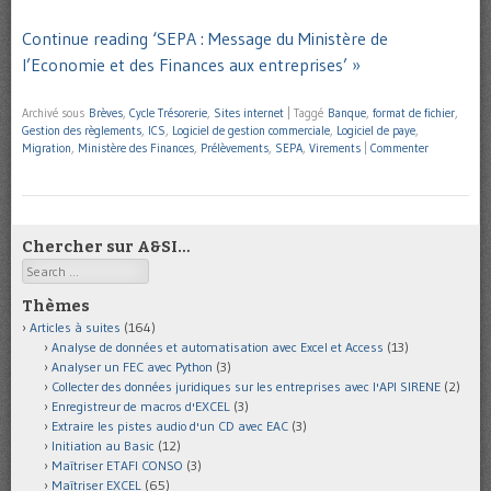
Continue reading ‘SEPA : Message du Ministère de
l’Economie et des Finances aux entreprises’ »
Archivé sous
Brèves
,
Cycle Trésorerie
,
Sites internet
|
Taggé
Banque
,
format de fichier
,
Gestion des règlements
,
ICS
,
Logiciel de gestion commerciale
,
Logiciel de paye
,
Migration
,
Ministère des Finances
,
Prélèvements
,
SEPA
,
Virements
|
Commenter
Chercher sur A&SI…
Search
Thèmes
Articles à suites
(164)
Analyse de données et automatisation avec Excel et Access
(13)
Analyser un FEC avec Python
(3)
Collecter des données juridiques sur les entreprises avec l'API SIRENE
(2)
Enregistreur de macros d'EXCEL
(3)
Extraire les pistes audio d'un CD avec EAC
(3)
Initiation au Basic
(12)
Maîtriser ETAFI CONSO
(3)
Maîtriser EXCEL
(65)