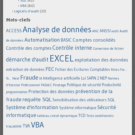
SQL
(42)
VBA
(80)
Logiciels d'audit
(23)
Mots-clefs
Analyse de données
ACCESS
ANSSI
Audit
ANC
audit
Automatisation
Comptes consolidés
BASIC
de données
Contrôle interne
Contrôle des comptes
Conversion de fichier
EXCEL
démarche d'audit
exploitation des données
FEC
extraction de données
Fichier des Ecritures Comptables
filtres
For...
Fraude
Intelligence artificielle
NEP
IA
Loi SAPIN 2
To... Next
Normes
Politique de sécurité
Piratage
Productivité
d'Exercice Professionnel
PADoCC
prévention de la
Protection des données
programmation
requête SQL
fraude
Sensibilisation des utilisateurs
SQL
Système d'information
Sécurité
Système informatique
informatique
TCD
tableau croisé dynamique
Tests conditionnels
VBA
TVA
traçabilité