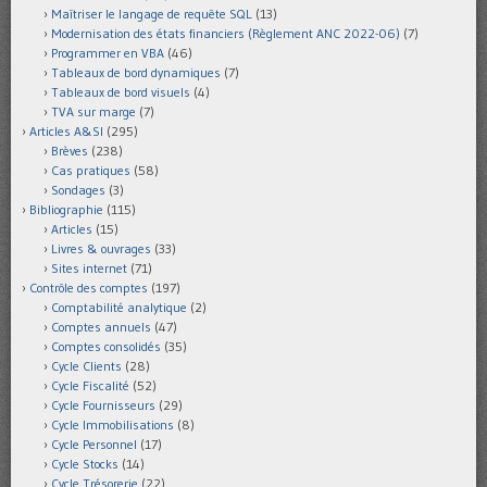
Maîtriser le langage de requête SQL
(13)
Modernisation des états financiers (Règlement ANC 2022-06)
(7)
Programmer en VBA
(46)
Tableaux de bord dynamiques
(7)
Tableaux de bord visuels
(4)
TVA sur marge
(7)
Articles A&SI
(295)
Brèves
(238)
Cas pratiques
(58)
Sondages
(3)
Bibliographie
(115)
Articles
(15)
Livres & ouvrages
(33)
Sites internet
(71)
Contrôle des comptes
(197)
Comptabilité analytique
(2)
Comptes annuels
(47)
Comptes consolidés
(35)
Cycle Clients
(28)
Cycle Fiscalité
(52)
Cycle Fournisseurs
(29)
Cycle Immobilisations
(8)
Cycle Personnel
(17)
Cycle Stocks
(14)
Cycle Trésorerie
(22)