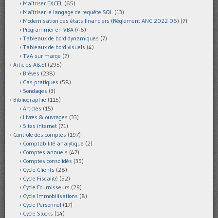
Maîtriser EXCEL
(65)
Maîtriser le langage de requête SQL
(13)
Modernisation des états financiers (Règlement ANC 2022-06)
(7)
Programmer en VBA
(46)
Tableaux de bord dynamiques
(7)
Tableaux de bord visuels
(4)
TVA sur marge
(7)
Articles A&SI
(295)
Brèves
(238)
Cas pratiques
(58)
Sondages
(3)
Bibliographie
(115)
Articles
(15)
Livres & ouvrages
(33)
Sites internet
(71)
Contrôle des comptes
(197)
Comptabilité analytique
(2)
Comptes annuels
(47)
Comptes consolidés
(35)
Cycle Clients
(28)
Cycle Fiscalité
(52)
Cycle Fournisseurs
(29)
Cycle Immobilisations
(8)
Cycle Personnel
(17)
Cycle Stocks
(14)