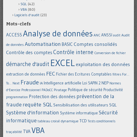
SQL
(42)
VBA
(80)
Logiciels d'audit
(23)
Mots-clefs
Analyse de données
ACCESS
ANSSI
Audit
ANC
audit
Automatisation
Comptes consolidés
BASIC
de données
Contrôle interne
Contrôle des comptes
Conversion de fichier
EXCEL
démarche d'audit
exploitation des données
FEC
extraction de données
Fichier des Ecritures Comptables
filtres
For...
Fraude
Intelligence artificielle
NEP
IA
Loi SAPIN 2
To... Next
Normes
Politique de sécurité
Piratage
Productivité
d'Exercice Professionnel
PADoCC
prévention de la
Protection des données
programmation
requête SQL
fraude
Sensibilisation des utilisateurs
SQL
Système d'information
Sécurité
Système informatique
informatique
TCD
tableau croisé dynamique
Tests conditionnels
VBA
TVA
traçabilité