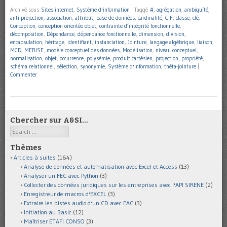
Archivé sous
Sites internet
,
Système d'information
|
Taggé
#
,
agrégation
,
ambiguïté
,
anti-projection
,
association
,
attribut
,
base de données
,
cardinalité
,
CIF
,
classe
,
clé
,
Conception
,
conception orientée objet
,
contrainte d’intégrité fonctionnelle
,
décomposition
,
Dépendance
,
dépendance fonctionnelle
,
dimension
,
division
,
encapsulation
,
héritage
,
identifiant
,
instanciation
,
Jointure
,
langage algébrique
,
liaison
,
MCD
,
MERISE
,
modèle conceptuel des données
,
Modélisation
,
niveau conceptuel
,
normalisation
,
objet
,
occurrence
,
polysémie
,
produit cartésien
,
projection
,
propriété
,
schéma relationnel
,
sélection
,
synonymie
,
Système d'information
,
thêta-jointure
|
Commenter
Chercher sur A&SI…
Search
Thèmes
Articles à suites
(164)
Analyse de données et automatisation avec Excel et Access
(13)
Analyser un FEC avec Python
(3)
Collecter des données juridiques sur les entreprises avec l'API SIRENE
(2)
Enregistreur de macros d'EXCEL
(3)
Extraire les pistes audio d'un CD avec EAC
(3)
Initiation au Basic
(12)
Maîtriser ETAFI CONSO
(3)