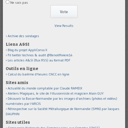
Ne sais pas
View Results
Archive des sondages
Liens A&SI
Blog du projet AppliConso II
Fil twitter technos & audit @BenoitRiviere14
Les articles A&SI (flux RSS) au format PDF
Outils en ligne
Calcul du barème d'heures CNCC en ligne
Sites amis
Actualité du monde comptable par Claude RAMEIX
Ateliers Magiques, le site de l'illusionniste et magicien Alain GUY
Découvrir la Basse-Normandie par les images d'archives (photos et vidéos)
numérisées par l'ARCIS
Rétrospective sur la Société Métallurgique de Normandie (SMN) par Jacques
DAUPHIN
Sites utiles
Compagnie Nationale des Commissaires aux Comptes (CNCC)