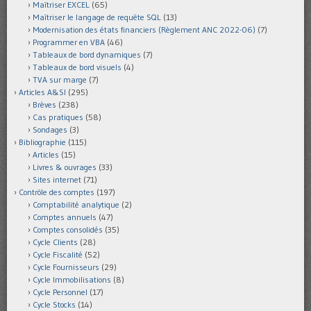
Maîtriser EXCEL
(65)
Maîtriser le langage de requête SQL
(13)
Modernisation des états financiers (Règlement ANC 2022-06)
(7)
Programmer en VBA
(46)
Tableaux de bord dynamiques
(7)
Tableaux de bord visuels
(4)
TVA sur marge
(7)
Articles A&SI
(295)
Brèves
(238)
Cas pratiques
(58)
Sondages
(3)
Bibliographie
(115)
Articles
(15)
Livres & ouvrages
(33)
Sites internet
(71)
Contrôle des comptes
(197)
Comptabilité analytique
(2)
Comptes annuels
(47)
Comptes consolidés
(35)
Cycle Clients
(28)
Cycle Fiscalité
(52)
Cycle Fournisseurs
(29)
Cycle Immobilisations
(8)
Cycle Personnel
(17)
Cycle Stocks
(14)