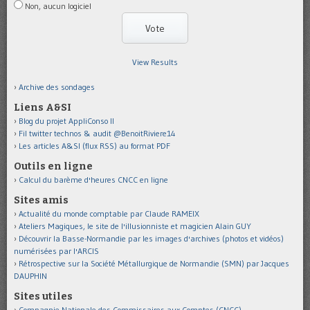
Non, aucun logiciel
View Results
Archive des sondages
Liens A&SI
Blog du projet AppliConso II
Fil twitter technos & audit @BenoitRiviere14
Les articles A&SI (flux RSS) au format PDF
Outils en ligne
Calcul du barème d'heures CNCC en ligne
Sites amis
Actualité du monde comptable par Claude RAMEIX
Ateliers Magiques, le site de l'illusionniste et magicien Alain GUY
Découvrir la Basse-Normandie par les images d'archives (photos et vidéos)
numérisées par l'ARCIS
Rétrospective sur la Société Métallurgique de Normandie (SMN) par Jacques
DAUPHIN
Sites utiles
Compagnie Nationale des Commissaires aux Comptes (CNCC)