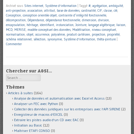
Archivé sous
Sites internet
,
Système d'information
|
Taggé
#
,
agrégation
,
ambiguïté
,
anti-projection
,
association
,
attribut
,
base de données
,
cardinalité
,
CIF
,
classe
,
clé
,
Conception
,
conception orientée objet
,
contrainte d’intégrité fonctionnelle
,
décomposition
,
Dépendance
,
dépendance fonctionnelle
,
dimension
,
division
,
encapsulation
,
héritage
,
identifiant
,
instanciation
,
Jointure
,
langage algébrique
,
liaison
,
MCD
,
MERISE
,
modèle conceptuel des données
,
Modélisation
,
niveau conceptuel
,
normalisation
,
objet
,
occurrence
,
polysémie
,
produit cartésien
,
projection
,
propriété
,
schéma relationnel
,
sélection
,
synonymie
,
Système d'information
,
thêta-jointure
|
Commenter
Chercher sur A&SI…
Search
Thèmes
Articles à suites
(164)
Analyse de données et automatisation avec Excel et Access
(13)
Analyser un FEC avec Python
(3)
Collecter des données juridiques sur les entreprises avec l'API SIRENE
(2)
Enregistreur de macros d'EXCEL
(3)
Extraire les pistes audio d'un CD avec EAC
(3)
Initiation au Basic
(12)
Maîtriser ETAFI CONSO
(3)