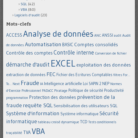
SQL
(42)
VBA
(80)
Logiciels d'audit
(23)
Mots-clefs
Analyse de données
ACCESS
ANSSI
Audit
ANC
audit
Automatisation
Comptes consolidés
BASIC
de données
Contrôle interne
Contrôle des comptes
Conversion de fichier
EXCEL
démarche d'audit
exploitation des données
FEC
extraction de données
Fichier des Ecritures Comptables
filtres
For...
Fraude
Intelligence artificielle
NEP
IA
Loi SAPIN 2
To... Next
Normes
Politique de sécurité
Piratage
Productivité
d'Exercice Professionnel
PADoCC
prévention de la
Protection des données
programmation
requête SQL
fraude
Sensibilisation des utilisateurs
SQL
Système d'information
Sécurité
Système informatique
informatique
TCD
tableau croisé dynamique
Tests conditionnels
VBA
TVA
traçabilité