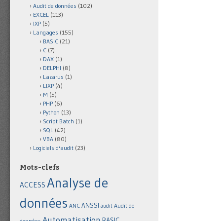
Audit de données
(102)
EXCEL
(113)
IXP
(5)
Langages
(155)
BASIC
(21)
C
(7)
DAX
(1)
DELPHI
(8)
Lazarus
(1)
LIXP
(4)
M
(5)
PHP
(6)
Python
(13)
Script Batch
(1)
SQL
(42)
VBA
(80)
Logiciels d'audit
(23)
Mots-clefs
Analyse de
ACCESS
données
ANSSI
Audit de
ANC
audit
Automatisation
BASIC
données