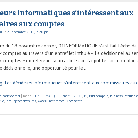
deurs informatiques s’intéressent aux
ires aux comptes
RE
le
29 novembre 2010, 7:28 pm
o du 18 novembre dernier, 01INFORMATIQUE s’est fait l’écho de 
comptes au travers d’un entrefilet intitulé « Le décisionnel au ser
 comptes » en référence à un article que j’ai publié sur mon blog
ue décisionnelle, une opportunité pour le …
g ‘Les décideurs informatiques s’intéressent aux commissaires au
n parle de moi
|
Taggé
01INFORMATIQUE
,
Benoît RIVIERE
,
BI
,
Bibliographie
,
business intelligen
lle
,
Intelligence d'affaires
,
www.01netpro.com
|
Commenter