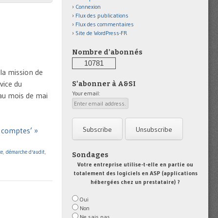
Connexion
Flux des publications
Flux des commentaires
Site de WordPress-FR
Nombre d'abonnés
10781
la mission de
vice du
S'abonner à A&SI
Your email:
 au mois de mai
x comptes’ »
ce
,
démarche d'audit
,
Sondages
Votre entreprise utilise-t-elle en partie ou
totalement des logiciels en ASP (applications
hébergées chez un prestataire) ?
Oui
Non
Ne sais pas