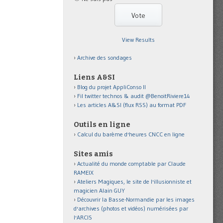
View Results
Archive des sondages
Liens A&SI
Blog du projet AppliConso II
Fil twitter technos & audit @BenoitRiviere14
Les articles A&SI (flux RSS) au format PDF
Outils en ligne
Calcul du barème d'heures CNCC en ligne
Sites amis
Actualité du monde comptable par Claude
RAMEIX
Ateliers Magiques, le site de l'illusionniste et
magicien Alain GUY
Découvrir la Basse-Normandie par les images
d'archives (photos et vidéos) numérisées par
l'ARCIS