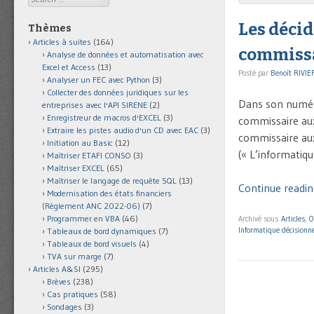
Les déci
Thèmes
Articles à suites
(164)
commissa
Analyse de données et automatisation avec
Excel et Access
(13)
Posté par
Benoît RIVIE
Analyser un FEC avec Python
(3)
Collecter des données juridiques sur les
Dans son numér
entreprises avec l'API SIRENE
(2)
Enregistreur de macros d'EXCEL
(3)
commissaire aux 
Extraire les pistes audio d'un CD avec EAC
(3)
commissaire aux
Initiation au Basic
(12)
(« L’informatiq
Maîtriser ETAFI CONSO
(3)
Maîtriser EXCEL
(65)
Maîtriser le langage de requête SQL
(13)
Continue readin
Modernisation des états financiers
(Règlement ANC 2022-06)
(7)
Programmer en VBA
(46)
Archivé sous
Articles
,
O
Informatique décisionne
Tableaux de bord dynamiques
(7)
Tableaux de bord visuels
(4)
TVA sur marge
(7)
Articles A&SI
(295)
Brèves
(238)
Cas pratiques
(58)
Sondages
(3)