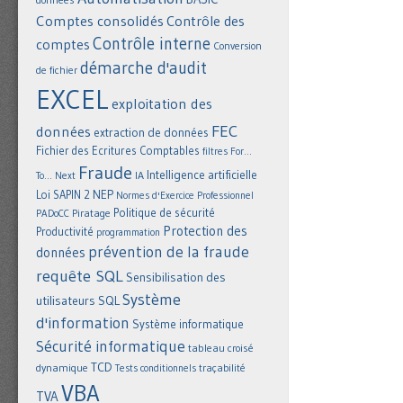
Comptes consolidés
Contrôle des
Contrôle interne
comptes
Conversion
démarche d'audit
de fichier
EXCEL
exploitation des
FEC
données
extraction de données
Fichier des Ecritures Comptables
filtres
For...
Fraude
Intelligence artificielle
IA
To... Next
NEP
Loi SAPIN 2
Normes d'Exercice Professionnel
Politique de sécurité
Piratage
PADoCC
Protection des
Productivité
programmation
prévention de la fraude
données
requête SQL
Sensibilisation des
Système
utilisateurs
SQL
d'information
Système informatique
Sécurité informatique
tableau croisé
TCD
dynamique
Tests conditionnels
traçabilité
VBA
TVA